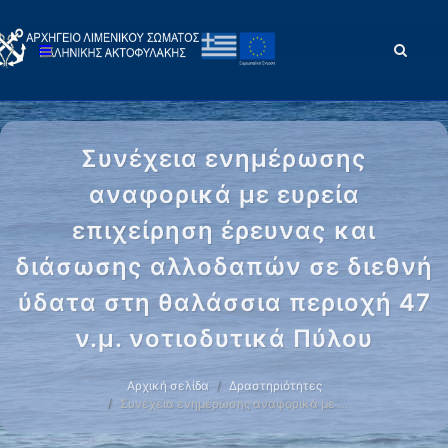
Συνέχεια ενημέρωσης
αναφορικά με ευρεία
επιχείρηση έρευνας και
διάσωσης αλλοδαπών σε διεθνή
ύδατα στη θαλάσσια περιοχή 47
ν.μ. νοτιοδυτικά Πύλου
Αρχική σελίδα
Δραστηριότητες
Συνέχεια ενημέρωσης αναφορικά με …