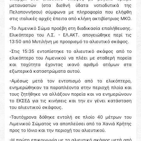
μεταναστών (στα διεθνή ύδατα νοτιοδυτικά της
Πελοποννήσου) σύμφωνα με πληροφορία που ελήφθη
στις ιταλικές αρχές έπειτα από κλήση ακτιβίστριας ΜΚΟ.
-Το Λιμενικό Σώμα προέβη στη διαδικασία επαλήθευσης.
Ελικόπτερο του Λ.Σ. - ΕΛ.ΑΚΤ. απογειώθηκε περί τις
13:50 από Μυτιλήνη με προορισμό το αλιευτικό σκάφος.
-Στις 15:35 εντοπίστηκε το αλιευτικό σκάφος από το
ελικόπτερο του Λιμενικού να πλέει με σταθερή πορεία
και ταχύτητα έχοντας ικανό αριθμό ατόμων στα
εξωτερικά καταστρώματα αυτού.
-Αμέσως μετά τον εντοπισμό από το ελικόπτερο,
ενημερώθηκαν τα παραπλέοντα στην περιοχή πλοία και
τους ζητήθηκε να αλλάξουν πορεία και να ενημερώνουν
το ΕΚΣΕΔ για τις κινήσεις και την εν γένει κατάσταση
του αλιευτικού σκάφους.
-Ταυτόχρονα δόθηκε εντολή σε πλοίο 40 μέτρων του
Λιμενικού Σώματος να αποπλεύσει από τα Χανιά Κρήτης
προς το Ιόνιο και την περιοχή του αλιευτικού.
-Η πρώτη επικοινωνία με το αλιευτικό σκάφος μετά από