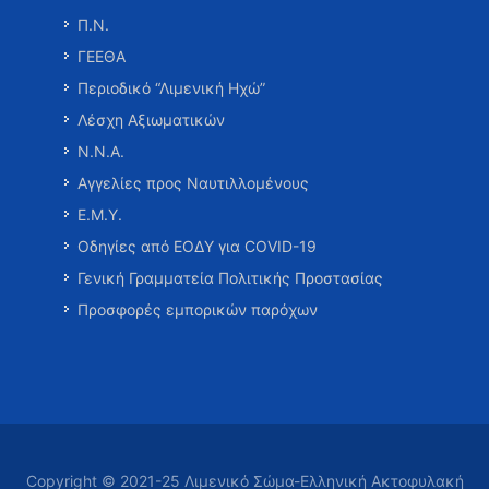
Π.Ν.
ΓΕΕΘΑ
Περιοδικό “Λιμενική Ηχώ”
Λέσχη Αξιωματικών
Ν.Ν.Α.
Αγγελίες προς Ναυτιλλομένους
Ε.Μ.Υ.
Οδηγίες από ΕΟΔΥ για COVID-19
Γενική Γραμματεία Πολιτικής Προστασίας
Προσφορές εμπορικών παρόχων
Copyright © 2021-25 Λιμενικό Σώμα-Ελληνική Ακτοφυλακή