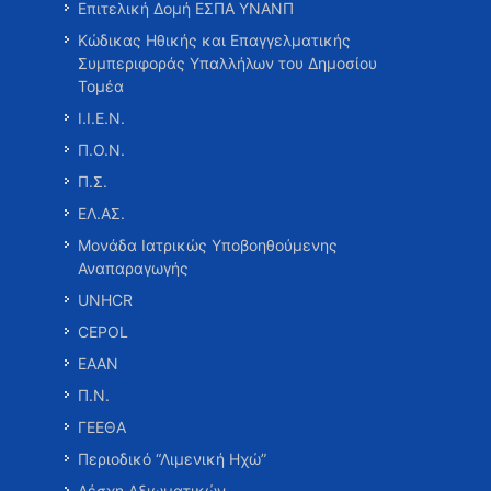
Επιτελική Δομή ΕΣΠΑ ΥΝΑΝΠ
Κώδικας Ηθικής και Επαγγελματικής
Συμπεριφοράς Υπαλλήλων του Δημοσίου
Τομέα
Ι.Ι.Ε.Ν.
Π.Ο.Ν.
Π.Σ.
ΕΛ.ΑΣ.
Μονάδα Ιατρικώς Υποβοηθούμενης
Αναπαραγωγής
UNHCR
CEPOL
ΕΑΑΝ
Π.Ν.
ΓΕΕΘΑ
Περιοδικό “Λιμενική Ηχώ”
Λέσχη Αξιωματικών