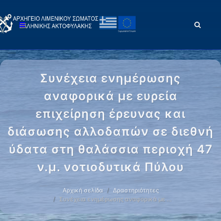
Συνέχεια ενημέρωσης
αναφορικά με ευρεία
επιχείρηση έρευνας και
διάσωσης αλλοδαπών σε διεθνή
ύδατα στη θαλάσσια περιοχή 47
ν.μ. νοτιοδυτικά Πύλου
Αρχική σελίδα
Δραστηριότητες
Συνέχεια ενημέρωσης αναφορικά με …