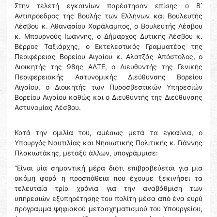
Στην τελετή εγκαινίων παρέστησαν επίσης ο Β΄
Αντιπρόεδρος της Βουλής των Ελλήνων και Βουλευτής
Λέσβου κ. Αθανασίου Χαράλαμπος, ο Βουλευτής Λέσβου
κ. Μπουρνούς Ιωάννης, ο Δήμαρχος Δυτικής Λέσβου κ.
Βέρρος Ταξιάρχης, ο Εκτελεστικός Γραμματέας της
Περιφέρειας Βορείου Αιγαίου κ. Αλατζάς Απόστολος, ο
Διοικητής της 98ης ΑΔΤΕ, ο Διευθυντής της Γενικής
Περιφερειακής Αστυνομικής Διεύθυνσης Βορείου
Αιγαίου, ο Διοικητής των Πυροσβεστικών Υπηρεσιών
Βορείου Αιγαίου καθώς και ο Διευθυντής της Διεύθυνσης
Αστυνομίας Λέσβου.
Κατά την ομιλία του, αμέσως μετά τα εγκαίνια, ο
Υπουργός Ναυτιλίας και Νησιωτικής Πολιτικής κ. Γιάννης
Πλακιωτάκης, μεταξύ άλλων, υπογράμμισε:
“Είναι μία σημαντική μέρα διότι επιβραβεύεται για μια
ακόμη φορά η προσπάθεια που έχουμε ξεκινήσει τα
τελευταία τρία χρόνια για την αναβάθμιση των
υπηρεσιών εξυπηρέτησης του πολίτη μέσα από ένα ευρύ
πρόγραμμα ψηφιακού μετασχηματισμού του Υπουργείου,