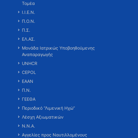
Τομέα
Ι.Ι.Ε.Ν.
Π.Ο.Ν.
Π.Σ.
ΕΛ.ΑΣ.
Μονάδα Ιατρικώς Υποβοηθούμενης
Αναπαραγωγής
UNHCR
CEPOL
ΕΑΑΝ
Π.Ν.
ΓΕΕΘΑ
Περιοδικό “Λιμενική Ηχώ”
Λέσχη Αξιωματικών
Ν.Ν.Α.
Αγγελίες προς Ναυτιλλομένους