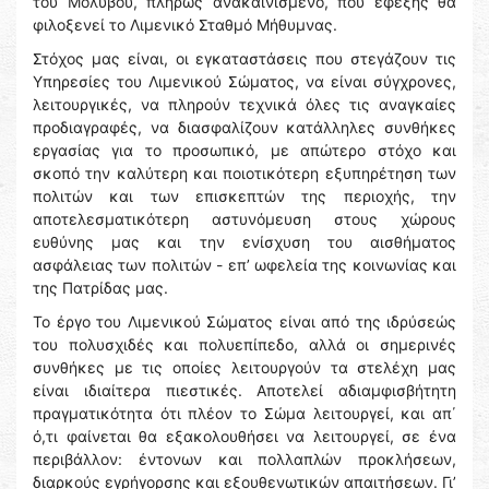
του Μολύβου, πλήρως ανακαινισμένο, που εφεξής θα
φιλοξενεί το Λιμενικό Σταθμό Μήθυμνας.
Στόχος μας είναι, οι εγκαταστάσεις που στεγάζουν τις
Υπηρεσίες του Λιμενικού Σώματος, να είναι σύγχρονες,
λειτουργικές, να πληρούν τεχνικά όλες τις αναγκαίες
προδιαγραφές, να διασφαλίζουν κατάλληλες συνθήκες
εργασίας για το προσωπικό, με απώτερο στόχο και
σκοπό την καλύτερη και ποιοτικότερη εξυπηρέτηση των
πολιτών και των επισκεπτών της περιοχής, την
αποτελεσματικότερη αστυνόμευση στους χώρους
ευθύνης μας και την ενίσχυση του αισθήματος
ασφάλειας των πολιτών - επ’ ωφελεία της κοινωνίας και
της Πατρίδας μας.
Το έργο του Λιμενικού Σώματος είναι από της ιδρύσεώς
του πολυσχιδές και πολυεπίπεδο, αλλά οι σημερινές
συνθήκες με τις οποίες λειτουργούν τα στελέχη μας
είναι ιδιαίτερα πιεστικές. Αποτελεί αδιαμφισβήτητη
πραγματικότητα ότι πλέον το Σώμα λειτουργεί, και απ΄
ό,τι φαίνεται θα εξακολουθήσει να λειτουργεί, σε ένα
περιβάλλον: έντονων και πολλαπλών προκλήσεων,
διαρκούς εγρήγορσης και εξουθενωτικών απαιτήσεων. Γι’