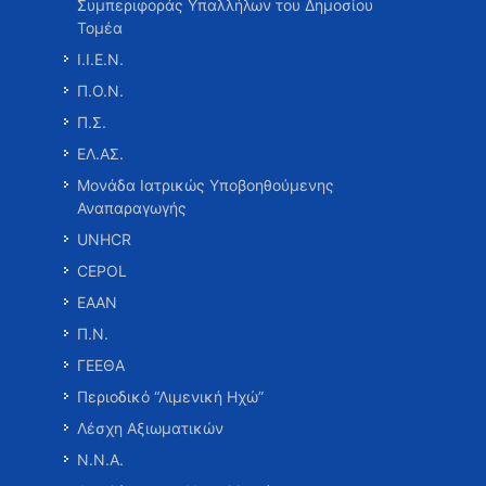
Συμπεριφοράς Υπαλλήλων του Δημοσίου
Τομέα
Ι.Ι.Ε.Ν.
Π.Ο.Ν.
Π.Σ.
ΕΛ.ΑΣ.
Μονάδα Ιατρικώς Υποβοηθούμενης
Αναπαραγωγής
UNHCR
CEPOL
ΕΑΑΝ
Π.Ν.
ΓΕΕΘΑ
Περιοδικό “Λιμενική Ηχώ”
Λέσχη Αξιωματικών
Ν.Ν.Α.