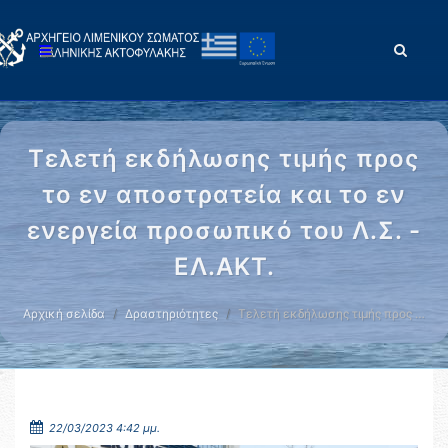
Τελετή εκδήλωσης τιμής προς
το εν αποστρατεία και το εν
ενεργεία προσωπικό του Λ.Σ. -
ΕΛ.ΑΚΤ.
Αρχική σελίδα
Δραστηριότητες
Τελετή εκδήλωσης τιμής προς …
22/03/2023 4:42 μμ.