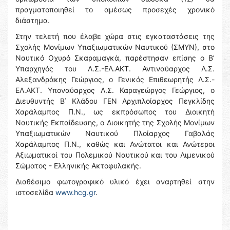
πραγματοποιηθεί το αμέσως προσεχές χρονικό
διάστημα.
Στην τελετή που έλαβε χώρα στις εγκαταστάσεις της
Σχολής Μονίμων Υπαξιωματικών Ναυτικού (ΣΜΥΝ), στο
Ναυτικό Οχυρό Σκαραμαγκά, παρέστησαν επίσης ο Β’
Υπαρχηγός του Λ.Σ.-ΕΛ.ΑΚΤ. Αντιναύαρχος Λ.Σ.
Αλεξανδράκης Γεώργιος, ο Γενικός Επιθεωρητής Λ.Σ.-
ΕΛ.ΑΚΤ. Υποναύαρχος Λ.Σ. Καραγεώργος Γεώργιος, ο
Διευθυντής Β΄ Κλάδου ΓΕΝ Αρχιπλοίαρχος Πεγκλίδης
Χαράλαμπος Π.Ν., ως εκπρόσωπος του Διοικητή
Ναυτικής Εκπαίδευσης, ο Διοικητής της Σχολής Μονίμων
Υπαξιωματικών Ναυτικού Πλοίαρχος Γαβαλάς
Χαράλαμπος Π.Ν., καθώς και Ανώτατοι και Ανώτεροι
Αξιωματικοί του Πολεμικού Ναυτικού και του Λιμενικού
Σώματος - Ελληνικής Ακτοφυλακής.
Διαθέσιμο φωτογραφικό υλικό έχει αναρτηθεί στην
ιστοσελίδα
www.hcg.gr
.