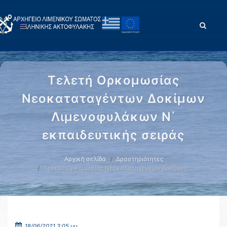
Τελετή Ορκομωσίας
Νεοκαταταγέντων Δοκίμων
Λιμενοφυλάκων Ν΄
εκπαιδευτικής σειράς
Αρχική σελίδα
Δραστηριότητες
Τελετή Ορκομωσίας Νεοκαταταγέντων Δοκίμων …
18/06/2021 3:05 μμ.