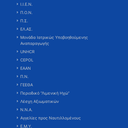
Ι.Ι.Ε.Ν.
Π.Ο.Ν.
Π.Σ.
ΕΛ.ΑΣ.
Μονάδα Ιατρικώς Υποβοηθούμενης
Αναπαραγωγής
UNHCR
CEPOL
ΕΑΑΝ
Π.Ν.
ΓΕΕΘΑ
Περιοδικό “Λιμενική Ηχώ”
Λέσχη Αξιωματικών
Ν.Ν.Α.
Αγγελίες προς Ναυτιλλομένους
Ε.Μ.Υ.