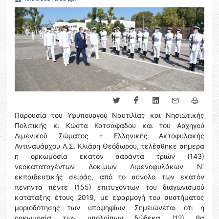
Παρουσία του Υφυπουργού Ναυτιλίας και Νησιωτικής
Πολιτικής κ. Κώστα Κατσαφάδου και του Αρχηγού
Λιμενικού Σώματος - Ελληνικής Ακτοφυλακής
Αντιναυάρχου Λ.Σ. Κλιάρη Θεόδωρου, τελέσθηκε σήμερα
η ορκωμοσία εκατόν σαράντα τριών (143)
νεοκαταταγέντων Δοκίμων Λιμενοφυλάκων Ν΄
εκπαιδευτικής σειράς, από το σύνολο των εκατόν
πενήντα πέντε (155) επιτυχόντων του διαγωνισμού
κατάταξης έτους 2019, με εφαρμογή του συστήματος
μοριοδότησης των υποψηφίων. Σημειώνεται ότι η
ορκωμοσία των υπολοίπων δώδεκα (12) θα