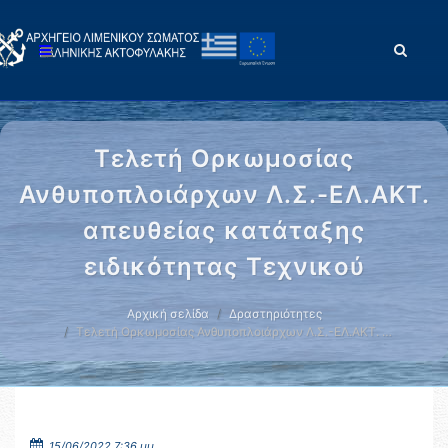
Τελετή Ορκωμοσίας
Ανθυποπλοιάρχων Λ.Σ.-ΕΛ.ΑΚΤ.
απευθείας κατάταξης
ειδικότητας Τεχνικού
Αρχική σελίδα
Δραστηριότητες
Τελετή Ορκωμοσίας Ανθυποπλοιάρχων Λ.Σ.-ΕΛ.ΑΚΤ. …
15/06/2022 7:36 μμ.