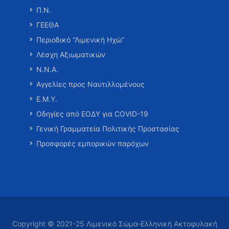
Π.Ν.
ΓΕΕΘΑ
Περιοδικό “Λιμενική Ηχώ”
Λέσχη Αξιωματικών
Ν.Ν.Α.
Αγγελίες προς Ναυτιλλομένους
Ε.Μ.Υ.
Οδηγίες από ΕΟΔΥ για COVID-19
Γενική Γραμματεία Πολιτικής Προστασίας
Προσφορές εμπορικών παρόχων
Copyright © 2021-25 Λιμενικό Σώμα-Ελληνική Ακτοφυλακή