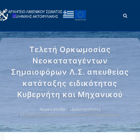
Τελετή Ορκωμοσίας
Νεοκαταταγέντων
Σημαιοφόρων Λ.Σ. απευθείας
κατάταξης ειδικότητας
Κυβερνήτη και Μηχανικού
Αρχική σελίδα
Δραστηριότητες
Τελετή Ορκωμοσίας Νεοκαταταγέντων Σημαιοφόρων …