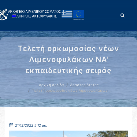
Τελετή ορκωμοσίας νέων
Λιμενοφυλάκων ΝΑ'
εκπαιδευτικής σειράς
Αρχική σελίδα
Δραστηριότητες
Τελετή ορκωμοσίας νέων Λιμενοφυλάκων …
21/12/2022 5:12 μμ.