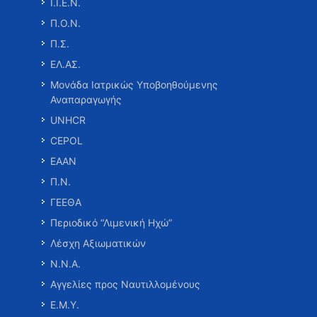
Ι.Ι.Ε.Ν.
Π.Ο.Ν.
Π.Σ.
ΕΛ.ΑΣ.
Μονάδα Ιατρικώς Υποβοηθούμενης
Αναπαραγωγής
UNHCR
CEPOL
ΕΑΑΝ
Π.Ν.
ΓΕΕΘΑ
Περιοδικό “Λιμενική Ηχώ”
Λέσχη Αξιωματικών
Ν.Ν.Α.
Αγγελίες προς Ναυτιλλομένους
Ε.Μ.Υ.