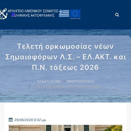
Τελετή ορκωμοσίας νέων
Σημαιοφόρων Λ.Σ. – ΕΛ.ΑΚΤ. και
Π.Ν. τάξεως 2026
Αρχική σελίδα
Δραστηριότητες
Τελετή ορκωμοσίας νέων Σημαιοφόρων …
29/06/2026 6:32 μμ.