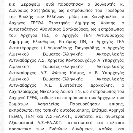
κ.κ. Σεραφείμ, ενώ παρέστησαν ο Βουλευτής κ.
Διονύσιος Χατζηδάκης, ως εκπρόσωπος του Προέδρου
της Βουλής των Ελλήνων, μέλη του Κοινοβουλίου, ο
Αρχηγός ΓΕΕΘΑ Στρατηγός Δημήτριος Χούπης, ο
Αντιστράτηγος Αθανάσιος Σαπλαούρας, ως εκπρόσωπος
του Αρχηγού ΓΕΣ, ο Αρχηγός ΓΕΝ Αντιναύαρχος
Δημήτριος Ελευθέριος Κατάρας ΠΝ, ο Αρχηγός ΓΕΑ
Αντιπτέραρχος (Ι) Δημοσθένης Γρηγοριάδης, ο Αρχηγός
Λιμενικού Σώματος-Ελληνικής Ακτοφυλακής
Αντιναύαρχος Λ.Σ. Χρηστός Κοντορουχάς,ο Α’ Υπαρχηγός
Λιμενικού Σώματος-Ελληνικής Ακτοφυλακής
Αντιναύαρχος Λ.Σ. Φώτιος Κιάμος, ο Β’ Υπαρχηγός
Λιμενικού Σώματος-Ελληνικής Ακτοφυλακής
Αντιναύαρχος Λ.Σ. Ευστράτιος Δρακούλης, ο
Αρχιπλοίαρχος Νικόλαος Λουκά ΠΝ, ως εκπρόσωπος του
Αρχηγού ΓΕΕΦ, καθώς και εκπρόσωποι των Αρχηγών των
Σωμάτων Ασφαλείας. Παρευρέθησαν επίσης,
εκπρόσωποι της τοπικής αυτοδιοίκησης, Επίτιμοι Αρχηγοί
ΓΕΕΘΑ, ΓΕΝ και Λ.Σ.-ΕΛ.ΑΚΤ., ανώτατοι και ανώτεροι
Αξιωματικοί Λ.Σ.-ΕΛ.ΑΚΤ., στρατιωτικό και πολιτικό
προσωπικό των Ενόπλων Δυνάμεων, καθώς και