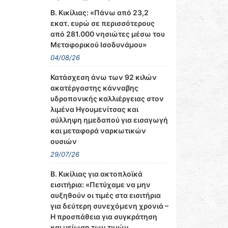
Β. Κικίλιας: «Πάνω από 23,2
εκατ. ευρώ σε περισσότερους
από 281.000 νησιώτες μέσω του
Μεταφορικού Ισοδυνάμου»
04/08/26
Κατάσχεση άνω των 92 κιλών
ακατέργαστης κάνναβης
υδροπονικής καλλιέργειας στον
λιμένα Ηγουμενίτσας και
σύλληψη ημεδαπού για εισαγωγή
και μεταφορά ναρκωτικών
ουσιών
29/07/26
Β. Κικίλιας για ακτοπλοϊκά
εισιτήρια: «Πετύχαμε να μην
αυξηθούν οι τιμές στα εισιτήρια
για δεύτερη συνεχόμενη χρονιά –
Η προσπάθεια για συγκράτηση
και μείωση των τιμών