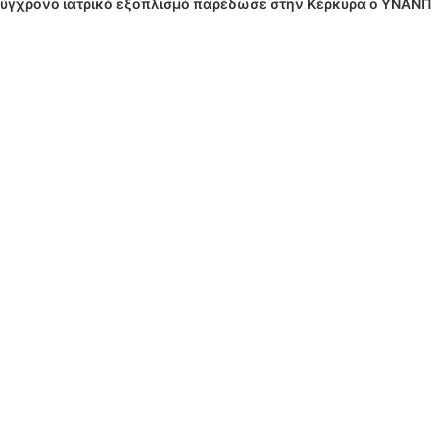
 σύγχρονο ιατρικό εξοπλισμό παρέδωσε στην Κέρκυρα ο ΥΝΑΝΠ