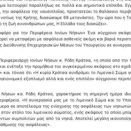
ώμα λειτουργεί παραλλήλως σε πολλά και σημαντικά επίπεδα. Εγ
, την ασφάλεια της ναυσιπλοΐας, προστατεύει το θαλάσσιο περι
, νοτίως της Κρήτης, διασώσαμε 68 μετανάστες. Την ώρα που η Τ
νο τη ζωή συνανθρώπων μας, Η Ελλάδα τους διασώζει».
φόρο για την Περιφέρεια Ιονίων Νήσων» Ένα σύγχρονο σκάφο
ορεί να μεταφέρει με ασφάλεια ασθενείς ακόμη και βαριά περιστ
ς Διεύθυνσης Επιχειρησιακών Μέσων του Υπουργείου σε συνεργα
Περιφερειάρχη Ιονίων Νήσων κ. Ρόδη Κράτσα, «η οποία από την
και ενέταξε την προμήθεια του συγκεκριμένου σκάφους στο σχε
 και τόνισε ότι «Η κυρία Κράτσα συνδράμει το Λιμενικό Σώμα γ
γειονομικό εξοπλισμό αλλά και ενός επιπλέον σύγχρονου περιπ
ν Νήσων κα. Ρόδη Κράτσα, χαρακτήρισε τη σημερινή ημέρα ιδια
εριφέρεια. «Η συνεργασία μας με το Λιμενικό Σώμα και το Υπο
ήμερα σε αποτέλεσμα της ενίσχυσης της ασφάλειας των νησιωτώ
 στον στόλο του λιμενικού σώματος, ενός σκάφους το οποίο μπο
ντων συμπολιτών μας από τα νησιά. Αποτελεί μεγάλη ικανοποίη
βάθμισης της ασφάλειας».