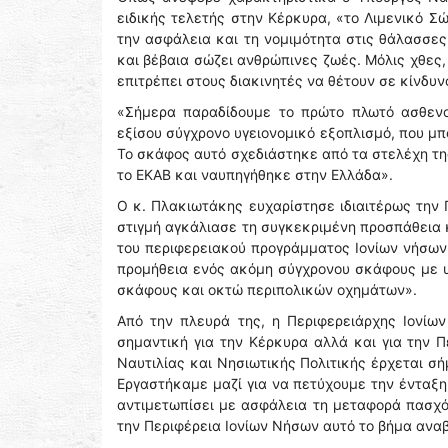
ειδικής τελετής στην Κέρκυρα, «το Λιμενικό Σ
την ασφάλεια και τη νομιμότητα στις θάλασσες
και βέβαια σώζει ανθρώπινες ζωές. Μόλις χθες
επιτρέπει στους διακινητές να θέτουν σε κίνδυ
«Σήμερα παραδίδουμε το πρώτο πλωτό ασθενο
εξίσου σύγχρονο υγειονομικό εξοπλισμό, που μπ
Το σκάφος αυτό σχεδιάστηκε από τα στελέχη τη
το ΕΚΑΒ και ναυπηγήθηκε στην Ελλάδα».
Ο κ. Πλακιωτάκης ευχαρίστησε ιδιαιτέρως την 
στιγμή αγκάλιασε τη συγκεκριμένη προσπάθεια 
του περιφερειακού προγράμματος Ιονίων νήσων»
προμήθεια ενός ακόμη σύγχρονου σκάφους με υ
σκάφους και οκτώ περιπολικών οχημάτων».
Από την πλευρά της, η Περιφερειάρχης Ιονίω
σημαντική για την Κέρκυρα αλλά και για την Π
Ναυτιλίας και Νησιωτικής Πολιτικής έρχεται σ
Εργαστήκαμε μαζί για να πετύχουμε την ένταξη
αντιμετωπίσει με ασφάλεια τη μεταφορά πασχό
την Περιφέρεια Ιονίων Νήσων αυτό το βήμα ανα