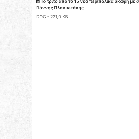
Το τρίτο από τα 15 νέα περιπολικά σκάφη με
Γιάννης Πλακιωτάκης
DOC
- 221,0 KB