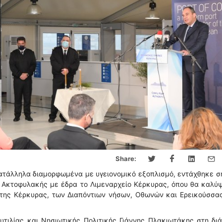
Share:
κατάλληλα διαμορφωμένα με υγειονομικό εξοπλισμό, εντάχθηκε 
 Ακτοφυλακής με έδρα το Λιμεναρχείο Κέρκυρας, όπου θα καλύψ
 της Κέρκυρας, των Διαπόντιων νήσων, Οθωνών και Ερεικούσσας
τιλίας και Νησιωτικής Πολιτικής Γιάννης Πλακιωτάκης στη διά