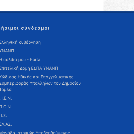
ρήσιμοι σύνδεσμοι
Ελληνική κυβέρνηση
ΥΝΑΝΠ
Η σελίδα μου - Portal
Επιτελική Δομή ΕΣΠΑ ΥΝΑΝΠ
Κώδικας Ηθικής και Επαγγελματικής
Συμπεριφοράς Υπαλλήλων του Δημοσίου
Τομέα
Ι.Ι.Ε.Ν.
Π.Ο.Ν.
Π.Σ.
ΕΛ.ΑΣ.
Μονάδα Ιατρικώς Υποβοηθούμενης