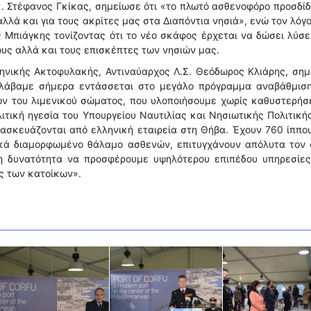
 Στέφανος Γκίκας, σημείωσε ότι «το πλωτό ασθενοφόρο προσδίδ
αλλά και για τους ακρίτες μας στα Διαπόντια νησιά», ενώ τον λόγ
 Μπιάγκης τονίζοντας ότι το νέο σκάφος έρχεται να δώσει λύσε
ους αλλά και τους επισκέπτες των νησιών μας.
ληνικής Ακτοφυλακής, Αντιναύαρχος Λ.Σ. Θεόδωρος Κλιάρης, ση
λάβαμε σήμερα εντάσσεται στο μεγάλο πρόγραμμα αναβάθμιση
ν του λιμενικού σώματος, που υλοποιήσουμε χωρίς καθυστερήσε
ιτική ηγεσία του Υπουργείου Ναυτιλίας και Νησιωτικής Πολιτική
σκευάζονται από ελληνική εταιρεία στη Θήβα. Έχουν 760 ίππο
κά διαμορφωμένο θάλαμο ασθενών, επιτυγχάνουν απόλυτα τον 
τη δυνατότητα να προσφέρουμε υψηλότερου επιπέδου υπηρεσίες
ς των κατοίκων».