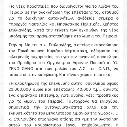
Τις νέες προοπτικές που διανοίγονται για το λιμάνι του
Πειραιά με την ολοκλήρωση της επέκτασης του σταθμού
για τη διακίνηση αυτοκινήτων, ανέδειξε σήμερα ο
Υπουργός Ναυτιλίας και Νησιωτικής Πολιτικής, Χρήστος
Στυλιανίδης, κατά την τελετή των εγκαινίων της νέας
υποδομής που πραγματοποιήθηκε στο λιμάνι του Πειραιά.
Στην ομιλία του ο κ. Στυλιανίδης, ο οποίος εκπροσώπησε
τον Πρωθυπουργό Κυριάκο Μητσοτάκη, εξέφρασε τις
ειλικρινείς ευχαριστίες του για την ευγενική πρόσκληση
του Προέδρου του Οργανισμού Λιμένος Πειραιά κ. YU
ZENG GANG και των μελών του Δ.Σ. του Ο.Λ.Π., να
παραστεί στην εκδήλωση. Και τόνισε χαρακτηριστικά:
«Η ολοκλήρωση της επένδυσης αυτής, συνολικού ύψους
20.000.000 ευρώ και επέκτασης 40.000 τ.μ., συνιστά
ένα σημαντικό επίτευγμα, γιατί ανοίγει νέες προοπτικές
για το λιμάνι του Πειραιά. Ταυτόχρονα θα ενισχύσει
σημαντικά την ανταγωνιστικότητα άλλα και την
ελκυστικότητα του μεγαλύτερου λιμανιού της χώρας». Ο
κ. Στυλιανίδης επισήμανε επίσης ότι «με την υλοποίηση
αυτού του καθοριστικού έργου, επιβεβαιώνεται η