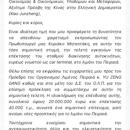
Οικονομίας & Οικονομικών, Υποδομών και Μεταφορών,
Αξιότιμε Πρέσβη της Κίνας στην Ελληνική Δημοκρατία
(Xiao Junzheng),
Κυρίες και κύριοι,
Είναι ιδιαίτερη τιμή που μου προσφέρετε τη δυνατότητα
να απευθύνω χαιρετισμό εκπροσωπώντας τον
Πρωθυπουργό μας Κυριάκο Μητσοτάκη, σε αυτήν την
τόσο σημαντική στιγμή, την τελετή εγκαινίων της
επέκτασης του σταθμού διακίνησης αυτοκινήτων,
ευρέως γνωστού ως car terminal, στο λιμάνι του Πειραιά.
Θέλω επίσης να εκφράσω τις ευχαριστίες μου προς τον
Πρόεδρο του Οργανισμού Λιμένος Πειραιά κ. YU ZENG
GANG καθώς και στα μέλη του Δ.Σ. του Ο.Λ.Π. για την
επίσημη πρόσκληση να συμμετάσχω σε αυτήν τη
σημαντική τελετή.
Η ολοκλήρωση της επένδυσης αυτής,
συνολικού ύψους 20.000.000 ευρώ και επέκτασης
40.000 τ.μ., συνιστά ένα σημαντικό επίτευγμα, γιατί
ανοίγει νέες προοπτικές για το λιμάνι του Πειραιά.
Ταυτόχρονα ενισχύσει σημαντικά την
ανταγωνιστικότητα άλλα και την ελκυστικότητα του