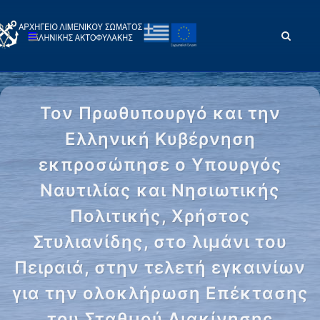
Τον Πρωθυπουργό και την
Ελληνική Κυβέρνηση
εκπροσώπησε ο Υπουργός
Ναυτιλίας και Νησιωτικής
Πολιτικής, Χρήστος
Στυλιανίδης, στο λιμάνι του
Πειραιά, στην τελετή εγκαινίων
για την ολοκλήρωση Επέκτασης
του Σταθμού Διακίνησης