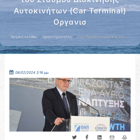
Αυτοκινήτων (Car Terminal)
Οργανισ
Αρχική σελίδα
Δραστηριότητες
Τον Πρωθυπουργό και την …
06/02/2024 3:16 μμ.