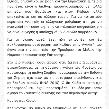
Εξίσου, σημαντικό, με βάση και την Ευρωπαϊκή εμπειρία
που έχω, είναι ο διεθνής προσανατολισμός σε πολλά
επίπεδα που βασίζεται και στον Κώδικα αλλά
επεκτείνεται και σε άλλους τομείς. Για να καταστούν
ευρύτερα γνωστές οι ελληνικές ρυθμίσεις και για να
ενισχυθεί to cluster νομικών ναυτιλιακών υπηρεσιών, για
να είναι ευχερής η υποδοχή νέων Διεθνών συμβάσεων.
Για το σκοπό αυτό, έχει ήδη εκπονηθεί και θα
κυκλοφορήσει μετάφραση του Κώδικα στην Αγγλική που
έγινε υπό την εποπτεία της Προέδρου και Μελών της
Νομοπαρασκευαστικής Επιτροπής.
Στο ίδιο πνεύμα, όσον αφορά στις Διεθνείς Συμβάσεις,
ετοιμαζόμαστε, με τη σύμφωνη γνώμη των Φορέων, να
κυρώσουμε τη Διεθνή Σύμβαση αναφορικά με την Ευθύνη
για Ζημίες σχετικές με τη μεταφορά επικίνδυνων και
επιβλαβών ουσιών (ΗΝS 2010). Ο δε Κώδικας, από ό,τι
πληροφορούμαι, έχει προετοιμάσει το έδαφος όσον
αφορά το καθεστώς ευθύνης και τον περιορισμό αυτής.
Κυρίες και Κύριοι,
Κλείνοντας, θα ήθελα να επισημάνω ότι είναι αρκετά