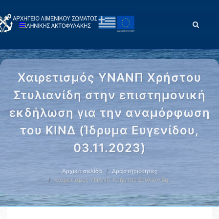
Χαιρετισμός ΥΝΑΝΠ Χρήστου
Στυλιανίδη στην επιστημονική
εκδήλωση για την αναμόρφωση
του ΚΙΝΔ (Ίδρυμα Ευγενίδου,
03.11.2023)
Αρχική σελίδα
Δραστηριότητες
Χαιρετισμός ΥΝΑΝΠ Χρήστου Στυλιανίδη …