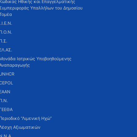
Κώδικας Ηθικής και Επαγγελματικής
Συμπεριφοράς Υπαλλήλων του Δημοσίου
Τομέα
Ι.Ι.Ε.Ν.
Π.Ο.Ν.
Π.Σ.
ΕΛ.ΑΣ.
Μονάδα Ιατρικώς Υποβοηθούμενης
Αναπαραγωγής
UNHCR
CEPOL
ΕΑΑΝ
Π.Ν.
ΓΕΕΘΑ
Περιοδικό “Λιμενική Ηχώ”
Λέσχη Αξιωματικών
Ν.Ν.Α.