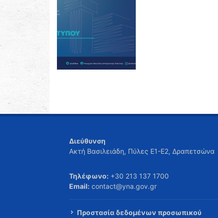
Διεύθυνση
Ακτή Βασιλειάδη, Πύλες Ε1-Ε2, Δραπετσώνα
Τηλέφωνο:
+30 213 137 1700
Email:
contact@yna.gov.gr
Προστασία δεδομένων προσωπικού