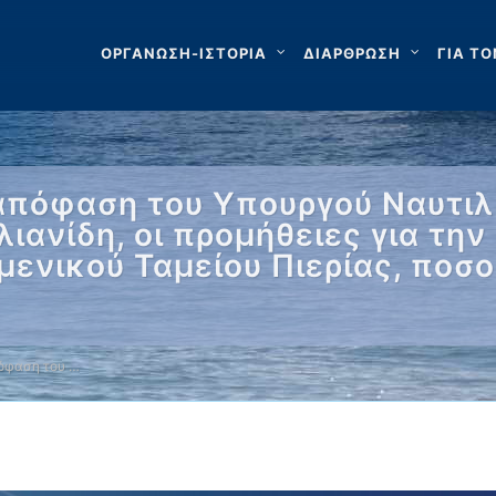
ΟΡΓΑΝΩΣΗ-ΙΣΤΟΡΙΑ
ΔΙΑΡΘΡΩΣΗ
ΓΙΑ ΤΟ
απόφαση του Υπουργού Ναυτιλί
λιανίδη, οι προμήθειες για τη
ενικού Ταμείου Πιερίας, ποσο
όφαση του …