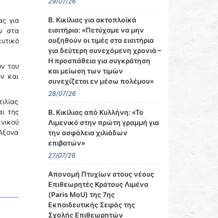
29/07/26
Β. Κικίλιας για ακτοπλοϊκά
ας για
εισιτήρια: «Πετύχαμε να μην
ν στα
αυξηθούν οι τιμές στα εισιτήρια
ευτικό
για δεύτερη συνεχόμενη χρονιά –
Η προσπάθεια για συγκράτηση
ων του
και μείωση των τιμών
ν και
συνεχίζεται εν μέσω πολέμου»
28/07/26
τιλίας
αι της
Β. Κικίλιας από Κυλλήνη: «Το
ενικού
Λιμενικό στην πρώτη γραμμή για
Άξονα
την ασφάλεια χιλιάδων
επιβατών»
27/07/26
Απονομή Πτυχίων στους νέους
Επιθεωρητές Κράτους Λιμένα
(Paris MoU) της 7ης
Εκπαιδευτικής Σειράς της
Σχολής Επιθεωρητών