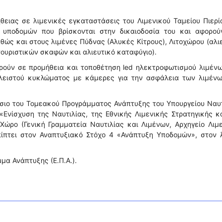
ειας σε λιμενικές εγκαταστάσεις του Λιμενικού Ταμείου Πιερί
 υποδομών που βρίσκονται στην δικαιοδοσία του και αφορού
θώς και στους λιμένες Πύδνας (Αλυκές Κίτρους), Λιτοχώρου (αλι
ουριστικών σκαφών και αλιευτικό καταφύγιο).
ορούν σε προμήθεια και τοποθέτηση led ηλεκτροφωτισμού λιμέν
κλειστού κυκλώματος με κάμερες για την ασφάλεια των λιμένω
ίσιο του Τομεακού Προγράμματος Ανάπτυξης του Υπουργείου Ναυ
«Ενίσχυση της Ναυτιλίας, της Εθνικής Λιμενικής Στρατηγικής κ
ώρο (Γενική Γραμματεία Ναυτιλίας και Λιμένων, Αρχηγείο Λιμ
ίπτει στον Αναπτυξιακό Στόχο 4 «Ανάπτυξη Υποδομών», στον 
μα Ανάπτυξης (Ε.Π.Α.).