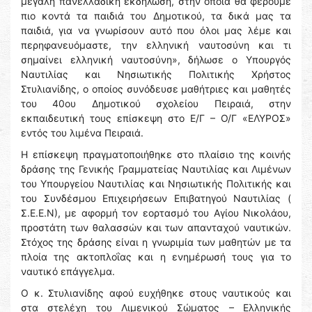
μεγάλη πανελλαδική εκδήλωση, στην οποία θα φέρουμε
πιο κοντά τα παιδιά του Δημοτικού, τα δικά μας τα
παιδιά, για να γνωρίσουν αυτό που όλοι μας λέμε και
περηφανευόμαστε, την ελληνική ναυτοσύνη και τι
σημαίνει ελληνική ναυτοσύνη», δήλωσε ο Υπουργός
Ναυτιλίας και Νησιωτικής Πολιτικής Χρήστος
Στυλιανίδης, ο οποίος συνόδευσε μαθήτριες και μαθητές
του 40ου Δημοτικού σχολείου Πειραιά, στην
εκπαιδευτική τους επίσκεψη στο Ε/Γ – Ο/Γ «ΕΛΥΡΟΣ»
εντός του λιμένα Πειραιά.
Η επίσκεψη πραγματοποιήθηκε στο πλαίσιο της κοινής
δράσης της Γενικής Γραμματείας Ναυτιλίας και Λιμένων
του Υπουργείου Ναυτιλίας και Νησιωτικής Πολιτικής και
του Συνδέσμου Επιχειρήσεων Επιβατηγού Ναυτιλίας (
Σ.Ε.Ε.Ν), με αφορμή τον εορτασμό του Αγίου Νικολάου,
προστάτη των θαλασσών και των απανταχού ναυτικών.
Στόχος της δράσης είναι η γνωριμία των μαθητών με τα
πλοία της ακτοπλοΐας και η ενημέρωσή τους για το
ναυτικό επάγγελμα.
Ο κ. Στυλιανίδης αφού ευχήθηκε στους ναυτικούς και
στα στελέχη του Λιμενικού Σώματος – Ελληνικής