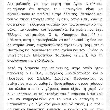
Ακτοφυλακής για την εορτή του Αγίου Νικόλαου,
επισήμανε ότι στόχος του υπουργείου είναι να
εξοικειωθούν τα παιδιά με την ιδέα της θάλασσας και
του ναυτικού επαγγέλματος, «γιατί», όπως είπε, «για να
διατηρήσει η ελληνική ναυτιλία τον πρωταγωνιστικό της
ρόλο, παγκοσμίως και ευρωπαϊκά, θα πρέπει να έχει
Έλληνες ναυτικούς». Ο κ. Υπουργός δεσμεύθηκε,
μάλιστα, αυτή η πρωτοβουλία να καθιερωθεί ως θεσμός
σε ετήσια βάση, ευχαριστώντας την Γενική Γραμματεία
Ναυτιλίας και Λιμένων του υπουργείου και τον Σύνδεσμο
Επιχειρήσεων Επιβατηγού Ναυτιλίας (Σ.Ε.Ε.Ν) για τη
διοργάνωση της εκδήλωσης.
Κατά τη διάρκεια της επίσκεψης, στην οποία ήταν
παρόντες ο Γ.Γ.Ν.Λ., Ευάγγελος Κυριαζόπουλος και ο
Πρόεδρος του Σ.Ε.Ε.Ν., Διονύσης Θεοδωράτος, οι
μαθήτριες και οι μαθητές ξεναγήθηκαν στους χώρους
του πλοίου και στην γέφυρα, όπου είχαν τη χαρά να
συνομιλήσουν με τα στελέχη του Εμπορικού Ναυτικού
και να ενημερωθούν για το ναυτικό επάγγελμα –
μπαίνοντας για λίγο στο ρόλο του ναυτικού, μια πολύ
σημαντική βιωματική εμπειρία – καθώς και για την