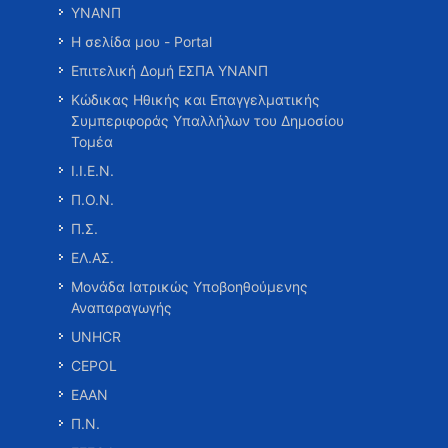
ΥΝΑΝΠ
Η σελίδα μου - Portal
Επιτελική Δομή ΕΣΠΑ ΥΝΑΝΠ
Κώδικας Ηθικής και Επαγγελματικής
Συμπεριφοράς Υπαλλήλων του Δημοσίου
Τομέα
Ι.Ι.Ε.Ν.
Π.Ο.Ν.
Π.Σ.
ΕΛ.ΑΣ.
Μονάδα Ιατρικώς Υποβοηθούμενης
Αναπαραγωγής
UNHCR
CEPOL
ΕΑΑΝ
Π.Ν.