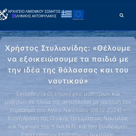
Χρήστος Στυλιανίδης: «Θέλουμε
να εξοικειώσουμε τα παιδιά με
την ιδέα της θάλασσας και του
ναυτικού»
Εκπαιδευτικές επισκέψεις μαθητριών και
μαθητών σε πλοία της ακτοπλοΐας με αφορμή τον
εορτασμό του Αγίου Νικολάου (06.12.2024) –
Κοινή δράση της Γενικής Γραμματείας Ναυτιλίας
και Λιμένων του Υ.ΝΑ.Ν.Π. και του Συνδέσμου
Επιχειρήσεων Επιβατηγού Ναυτιλίας