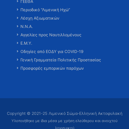
ΓΕΕΘΑ
Περιοδικό “Λιμενική Ηχώ”
Λέσχη Αξιωματικών
Ν.Ν.Α.
Αγγελίες προς Ναυτιλλομένους
Ε.Μ.Υ.
Οδηγίες από ΕΟΔΥ για COVID-19
Γενική Γραμματεία Πολιτικής Προστασίας
Προσφορές εμπορικών παρόχων
Copyright © 2021-25 Λιμενικό Σώμα-Ελληνική Ακτοφυλακή
Υλοποιήθηκε με ίδια μέσα με χρήση ελεύθερου και ανοιχτού
λογισμικού