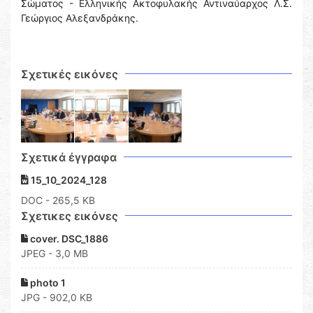
Σώματος - Ελληνικής Ακτοφυλακής Αντιναύαρχος Λ.Σ.
Γεώργιος Αλεξανδράκης.
Σχετικές εικόνες
Σχετικά έγγραφα
15_10_2024_128
DOC
- 265,5 KB
Σχετικες εικόνες
cover. DSC_1886
JPEG - 3,0 MB
photo 1
JPG - 902,0 KB