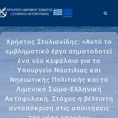
Χρήστος Στυλιανίδης: «Αυτό το
εμβληματικό έργο σηματοδοτεί
ένα νέο κεφάλαιο για το
Υπουργείο Ναυτιλίας και
Νησιωτικής Πολιτικής και το
Λιμενικό Σώμα-Ελληνική
Ακτοφυλακή. Στόχος η βέλτιστη
ανταπόκριση στις απαιτήσεις
της νέας εποχής»