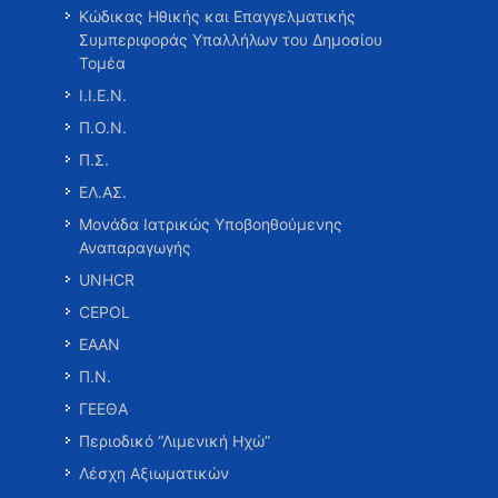
Κώδικας Ηθικής και Επαγγελματικής
Συμπεριφοράς Υπαλλήλων του Δημοσίου
Τομέα
Ι.Ι.Ε.Ν.
Π.Ο.Ν.
Π.Σ.
ΕΛ.ΑΣ.
Μονάδα Ιατρικώς Υποβοηθούμενης
Αναπαραγωγής
UNHCR
CEPOL
ΕΑΑΝ
Π.Ν.
ΓΕΕΘΑ
Περιοδικό “Λιμενική Ηχώ”
Λέσχη Αξιωματικών