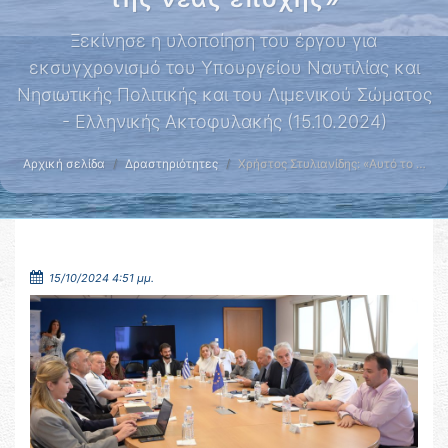
Ξεκίνησε η υλοποίηση του έργου για
εκσυγχρονισμό του Υπουργείου Ναυτιλίας και
Νησιωτικής Πολιτικής και του Λιμενικού Σώματος
- Ελληνικής Ακτοφυλακής (15.10.2024)
Αρχική σελίδα
Δραστηριότητες
Χρήστος Στυλιανίδης: «Αυτό το …
15/10/2024 4:51 μμ.