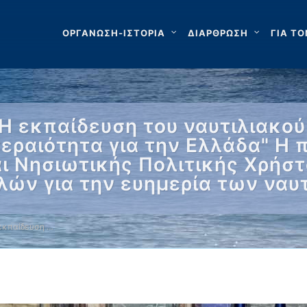
ΟΡΓΑΝΩΣΗ-ΙΣΤΟΡΙΑ
ΔΙΑΡΘΡΩΣΗ
ΓΙΑ ΤΟ
"Η εκπαίδευση του ναυτιλιακο
εραιότητα για την Ελλάδα" Η 
ι Νησιωτικής Πολιτικής Χρήστ
ών για την ευημερία των ναυτ
 εκπαίδευση …