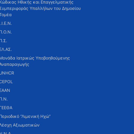
Κώδικας Ηθικής και Επαγγελματικής
Συμπεριφοράς Υπαλλήλων του Δημοσίου
Τομέα
Ι.Ι.Ε.Ν.
Π.Ο.Ν.
Π.Σ.
ΕΛ.ΑΣ.
Μονάδα Ιατρικώς Υποβοηθούμενης
Αναπαραγωγής
UNHCR
CEPOL
ΕΑΑΝ
Π.Ν.
ΓΕΕΘΑ
Περιοδικό “Λιμενική Ηχώ”
Λέσχη Αξιωματικών
Ν.Ν.Α.