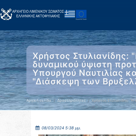
Χρήστος Στυλιανίδης: 
δυναμικού ύψιστη προτ
Υπουργού Ναυτιλίας κα
"Διάσκεψη των Βρυξελλ
Αρχική σελίδα
Δραστηριότητες
Χρήστος Στυλιανίδης: "Η
08/03/2024 5:38 μμ.