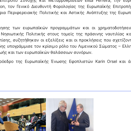
Επίτροπο Συνοχής και Μεταρρυθμίσεων Elisa Ferreira, την Ευρ
on, τον Γενικό Διευθυντή Φορολογίας της Ευρωπαϊκής Επιτροπή
ρια Περιφερειακής Πολιτικής και Αστικής Ανάπτυξης της Ευρω
οίησης των ευρωπαϊκών προγραμμάτων και οι χρηματοδοτήσει
 Νησιωτικής Πολιτικής στους τομείς της πράσινης ναυτιλίας κ
σης, συζητήθηκαν οι εξελίξεις και οι προκλήσεις που σχετίζον
δης υπογράμμισε τον κρίσιμο ρόλο του Λιμενικού Σώματος – Ελλ
ζωής και των ευρωπαϊκών θαλάσσιων συνόρων.
ρόεδρο της Ευρωπαϊκής Ένωσης Εφοπλιστών Karin Orsel και ά