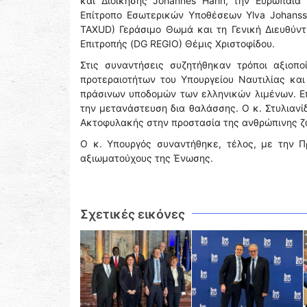
και Διοίκησης Johannes Hahn, την Ευρωπαία 
Επίτροπο Εσωτερικών Υποθέσεων Ylva Johanss
TAXUD) Γεράσιμο Θωμά και τη Γενική Διευθύντ
Επιτροπής (DG REGIO) Θέμις Χριστοφίδου.
Στις συναντήσεις συζητήθηκαν τρόποι αξιοπ
προτεραιοτήτων του Υπουργείου Ναυτιλίας και
πράσινων υποδομών των ελληνικών λιμένων. Επί
την μετανάστευση δια θαλάσσης. Ο κ. Στυλιανί
Ακτοφυλακής στην προστασία της ανθρώπινης 
Ο κ. Υπουργός συναντήθηκε, τέλος, με την Π
αξιωματούχους της Ένωσης.
Σχετικές εικόνες