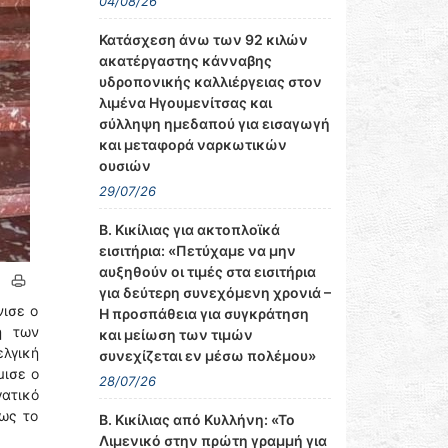
04/08/26
Κατάσχεση άνω των 92 κιλών
ακατέργαστης κάνναβης
υδροπονικής καλλιέργειας στον
λιμένα Ηγουμενίτσας και
σύλληψη ημεδαπού για εισαγωγή
και μεταφορά ναρκωτικών
ουσιών
29/07/26
Β. Κικίλιας για ακτοπλοϊκά
εισιτήρια: «Πετύχαμε να μην
αυξηθούν οι τιμές στα εισιτήρια
για δεύτερη συνεχόμενη χρονιά –
νισε ο
Η προσπάθεια για συγκράτηση
η των
και μείωση των τιμών
ελγική
συνεχίζεται εν μέσω πολέμου»
μισε ο
28/07/26
γατικό
ως το
Β. Κικίλιας από Κυλλήνη: «Το
Λιμενικό στην πρώτη γραμμή για