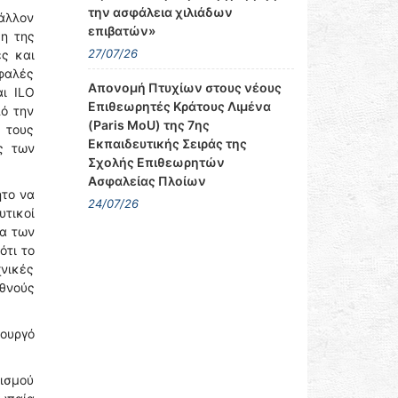
την ασφάλεια χιλιάδων
βάλλον
επιβατών»
ση της
27/07/26
ς και
σφαλές
Απονομή Πτυχίων στους νέους
ι ΙLO
Επιθεωρητές Κράτους Λιμένα
ό την
(Paris MoU) της 7ης
 τους
Εκπαιδευτικής Σειράς της
ς των
Σχολής Επιθεωρητών
Ασφαλείας Πλοίων
ητο να
24/07/26
υτικοί
ία των
ότι το
χνικές
θνούς
ουργό
γισμού