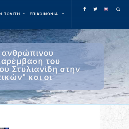
Ν ΠΟΛΙΤΗ
ΕΠΙΚΟΙΝΩΝΙΑ
ύ ανθρώπινου
παρέμβαση του
ου Στυλιανίδη στην
ικών" και οι