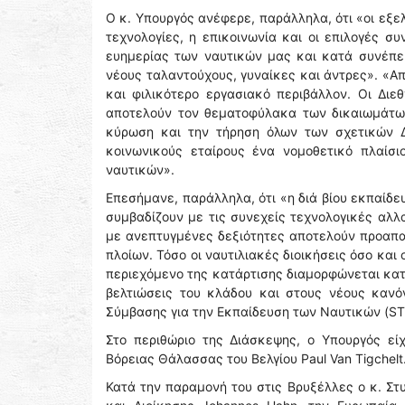
Ο κ. Υπουργός ανέφερε, παράλληλα, ότι «οι εξελ
τεχνολογίες, η επικοινωνία και οι επιλογές σ
ευημερίας των ναυτικών μας και κατά συνέπε
νέους ταλαντούχους, γυναίκες και άντρες». «Α
και φιλικότερο εργασιακό περιβάλλον. Οι Δι
αποτελούν τον θεματοφύλακα των δικαιωμάτων
κύρωση και την τήρηση όλων των σχετικών Δ
κοινωνικούς εταίρους ένα νομοθετικό πλαίσι
ναυτικών».
Επεσήμανε, παράλληλα, ότι «η διά βίου εκπαίδε
συμβαδίζουν με τις συνεχείς τεχνολογικές αλλα
με ανεπτυγμένες δεξιότητες αποτελούν προαπαι
πλοίων. Τόσο οι ναυτιλιακές διοικήσεις όσο και
περιεχόμενο της κατάρτισης διαμορφώνεται κατ
βελτιώσεις του κλάδου και στους νέους κανό
Σύμβασης για την Εκπαίδευση των Ναυτικών (ST
Στο περιθώριο της Διάσκεψης, ο Υπουργός ε
Βόρειας Θάλασσας του Βελγίου Paul Van Tigchelt
Κατά την παραμονή του στις Βρυξέλλες ο κ. Στ