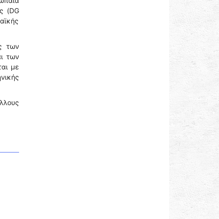
ωπαία
ς (DG
παϊκής
ς των
αι των
ται με
ηνικής
λλους