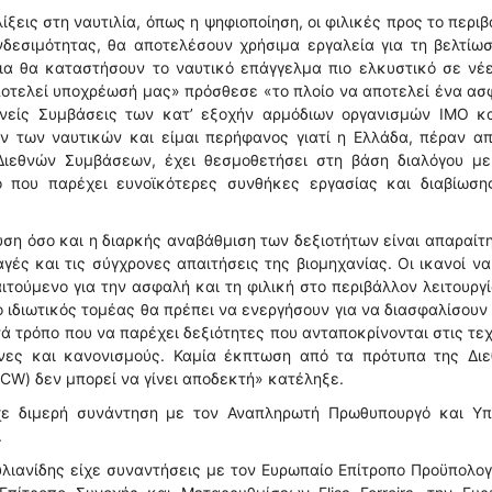
ίξεις στη ναυτιλία, όπως η ψηφιοποίηση, οι φιλικές προς το περι
υνδεσιμότητας, θα αποτελέσουν χρήσιμα εργαλεία για τη βελτίω
ια θα καταστήσουν το ναυτικό επάγγελμα πιο ελκυστικό σε νέε
ποτελεί υποχρέωσή μας» πρόσθεσε «το πλοίο να αποτελεί ένα α
εθνείς Συμβάσεις των κατ’ εξοχήν αρμόδιων οργανισμών ΙΜΟ κα
 των ναυτικών και είμαι περήφανος γιατί η Ελλάδα, πέραν απ
ιεθνών Συμβάσεων, έχει θεσμοθετήσει στη βάση διαλόγου με
ο που παρέχει ευνοϊκότερες συνθήκες εργασίας και διαβίωση
υση όσο και η διαρκής αναβάθμιση των δεξιοτήτων είναι απαραίτ
γές και τις σύγχρονες απαιτήσεις της βιομηχανίας. Οι ικανοί να
τούμενο για την ασφαλή και τη φιλική στο περιβάλλον λειτουργ
 ο ιδιωτικός τομέας θα πρέπει να ενεργήσουν για να διασφαλίσουν 
ά τρόπο που να παρέχει δεξιότητες που ανταποκρίνονται στις τε
νες και κανονισμούς. Καμία έκπτωση από τα πρότυπα της Διε
CW) δεν μπορεί να γίνει αποδεκτή» κατέληξε.
ίχε διμερή συνάντηση με τον Αναπληρωτή Πρωθυπουργό και Υπ
.
υλιανίδης είχε συναντήσεις με τον Ευρωπαίο Επίτροπο Προϋπολο