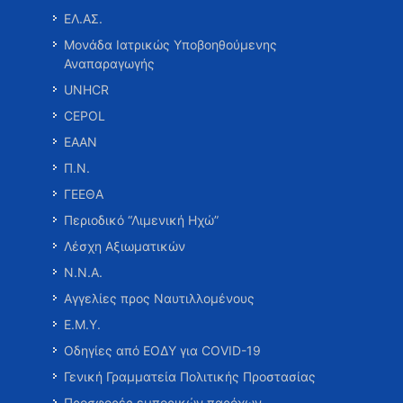
ΕΛ.ΑΣ.
Μονάδα Ιατρικώς Υποβοηθούμενης
Αναπαραγωγής
UNHCR
CEPOL
ΕΑΑΝ
Π.Ν.
ΓΕΕΘΑ
Περιοδικό “Λιμενική Ηχώ”
Λέσχη Αξιωματικών
Ν.Ν.Α.
Αγγελίες προς Ναυτιλλομένους
Ε.Μ.Υ.
Οδηγίες από ΕΟΔΥ για COVID-19
Γενική Γραμματεία Πολιτικής Προστασίας
Προσφορές εμπορικών παρόχων