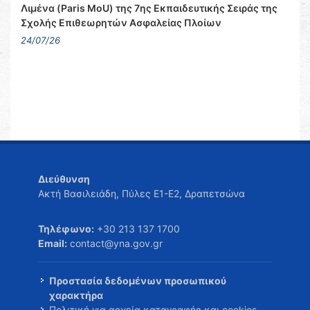
Λιμένα (Paris MoU) της 7ης Εκπαιδευτικής Σειράς της
Σχολής Επιθεωρητών Ασφαλείας Πλοίων
24/07/26
Διεύθυνση
Ακτή Βασιλειάδη, Πύλες Ε1-Ε2, Δραπετσώνα
Τηλέφωνο:
+30 213 137 1700
Email:
contact@yna.gov.gr
Προστασία δεδομένων προσωπικού
χαρακτήρα
Πολιτική για αρχεία καταγραφής και cookies