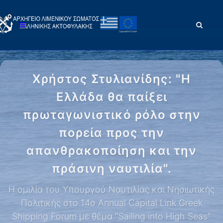
Χρήστος Στυλιανίδης: "Η
Ελλάδα θα παίξει
πρωταγωνιστικό ρόλο στην
πορεία προς την
απανθρακοποίηση και την
πράσινη ναυτιλία".
Η ομιλία του Υπουργού Ναυτιλίας και Νησιωτικής
Πολιτικής στο 14ο Annual Capital Link Greek
Shipping Forum με θέμα "Sailing into High Seas"