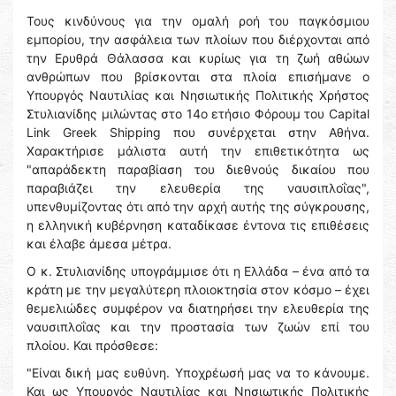
Τους κινδύνους για την ομαλή ροή του παγκόσμιου
εμπορίου, την ασφάλεια των πλοίων που διέρχονται από
την Ερυθρά Θάλασσα και κυρίως για τη ζωή αθώων
ανθρώπων που βρίσκονται στα πλοία επισήμανε ο
Υπουργός Ναυτιλίας και Νησιωτικής Πολιτικής Χρήστος
Στυλιανίδης μιλώντας στο 14ο ετήσιο Φόρουμ του Capital
Link Greek Shipping που συνέρχεται στην Αθήνα.
Χαρακτήρισε μάλιστα αυτή την επιθετικότητα ως
"απαράδεκτη παραβίαση του διεθνούς δικαίου που
παραβιάζει την ελευθερία της ναυσιπλοΐας",
υπενθυμίζοντας ότι από την αρχή αυτής της σύγκρουσης,
η ελληνική κυβέρνηση καταδίκασε έντονα τις επιθέσεις
και έλαβε άμεσα μέτρα.
Ο κ. Στυλιανίδης υπογράμμισε ότι η Ελλάδα – ένα από τα
κράτη με την μεγαλύτερη πλοιοκτησία στον κόσμο – έχει
θεμελιώδες συμφέρον να διατηρήσει την ελευθερία της
ναυσιπλοΐας και την προστασία των ζωών επί του
πλοίου. Και πρόσθεσε:
"Είναι δική μας ευθύνη. Υποχρέωσή μας να το κάνουμε.
Και ως Υπουργός Ναυτιλίας και Νησιωτικής Πολιτικής