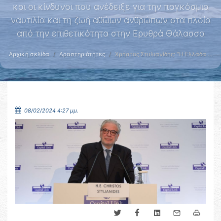
και οι κίνδυνοι που ανέδειξε για την παγκόσμια
ναυτιλία και τη ζωή αθώων ανθρώπων στα πλοία
από την επιθετικότητα στην Ερυθρά Θάλασσα
Αρχική σελίδα
Δραστηριότητες
Χρήστος Στυλιανίδης: "Η Ελλάδα …
08/02/2024 4:27 μμ.