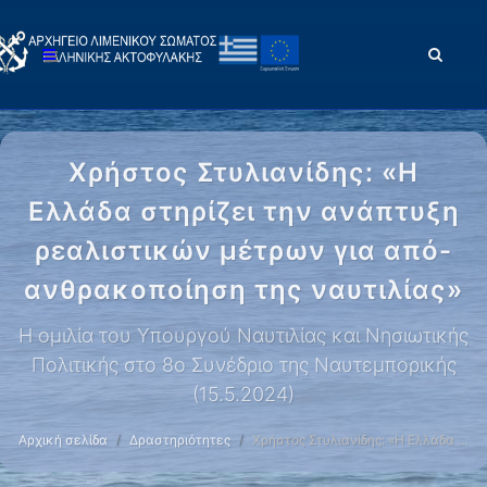
Χρήστος Στυλιανίδης: «Η
Ελλάδα στηρίζει την ανάπτυξη
ρεαλιστικών μέτρων για από-
ανθρακοποίηση της ναυτιλίας»
Η ομιλία του Υπουργού Ναυτιλίας και Νησιωτικής
Πολιτικής στο 8ο Συνέδριο της Ναυτεμπορικής
(15.5.2024)
Αρχική σελίδα
Δραστηριότητες
Χρήστος Στυλιανίδης: «Η Ελλάδα …