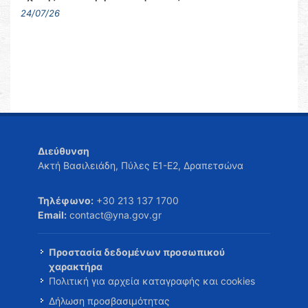
24/07/26
Διεύθυνση
Ακτή Βασιλειάδη, Πύλες Ε1-Ε2, Δραπετσώνα
Τηλέφωνο:
+30 213 137 1700
Email:
contact@yna.gov.gr
Προστασία δεδομένων προσωπικού
χαρακτήρα
Πολιτική για αρχεία καταγραφής και cookies
Δήλωση προσβασιμότητας