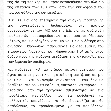
της Ναυτεμπορικής, που πραγματοποιήθηκε στο πλαίσιο
της επετείου των 100 ετών από την κυκλοφορία του
πρώτου φύλλου της εφημερίδας.
Ο κ. Στυλιανίδης επεσήμανε την ανάγκη υποστήριξης
της συνεχιζόμενης διαδικασίας, στο πλαίσιο
συνεργασίας με τον IMO και την Ε.Ε, για την ανάπτυξη
ρεαλιστικών μεσοπρόθεσμων και μακροπρόθεσμων
μέτρων, που θα οδηγήσουν σε μια ναυτιλία ουδέτερη από
άνθρακα. Παράλληλα, παρουσίασε τις δεσμεύσεις του
Υπουργείου Ναυτιλίας και Νησιωτικής Πολιτικής στον
δρόμο προς την πράσινη μετάβαση της ακτοπλοΐας και
των λιμενικών υποδομών.
Και πρόσθεσε: «Ο πιο ριζικός μετασχηματισμός που
έγινε ποτέ στη ναυτιλία, η σταδιακή μετάβαση σε μια
ναυτιλία - και οικονομία γενικότερα - που δεν θα
βασίζεται στα ορυκτά καύσιμα, επιτάσσει να περάσουμε,
σταδιακά, από την τρέχουσα αβεβαιότητα σε ένα
προβλέψιμο περιβάλλον που θα καθοδηγεί τις
μελλοντικές επενδύσεις. Και θα διασφαλίζει ότι θα
αποδώσουν, τα προσδοκώμενα για το περιβάλλον,
οφέλη».