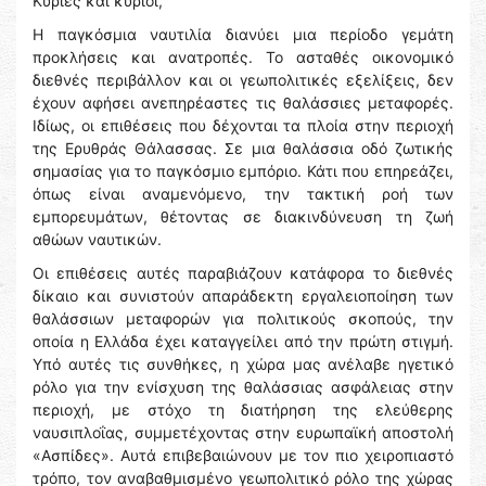
Κυρίες και κύριοι,
Η παγκόσμια ναυτιλία διανύει μια περίοδο γεμάτη
προκλήσεις και ανατροπές. Το ασταθές οικονομικό
διεθνές περιβάλλον και οι γεωπολιτικές εξελίξεις, δεν
έχουν αφήσει ανεπηρέαστες τις θαλάσσιες μεταφορές.
Ιδίως, οι επιθέσεις που δέχονται τα πλοία στην περιοχή
της Ερυθράς Θάλασσας. Σε μια θαλάσσια οδό ζωτικής
σημασίας για το παγκόσμιο εμπόριο. Κάτι που επηρεάζει,
όπως είναι αναμενόμενο, την τακτική ροή των
εμπορευμάτων, θέτοντας σε διακινδύνευση τη ζωή
αθώων ναυτικών.
Οι επιθέσεις αυτές παραβιάζουν κατάφορα το διεθνές
δίκαιο και συνιστούν απαράδεκτη εργαλειοποίηση των
θαλάσσιων μεταφορών για πολιτικούς σκοπούς, την
οποία η Ελλάδα έχει καταγγείλει από την πρώτη στιγμή.
Υπό αυτές τις συνθήκες, η χώρα μας ανέλαβε ηγετικό
ρόλο για την ενίσχυση της θαλάσσιας ασφάλειας στην
περιοχή, με στόχο τη διατήρηση της ελεύθερης
ναυσιπλοΐας, συμμετέχοντας στην ευρωπαϊκή αποστολή
«Ασπίδες». Αυτά επιβεβαιώνουν με τον πιο χειροπιαστό
τρόπο, τον αναβαθμισμένο γεωπολιτικό ρόλο της χώρας