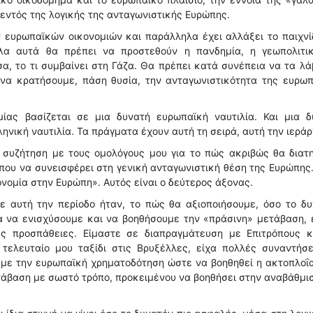
 εντός της λογικής της ανταγωνιστικής Ευρώπης.
ευρωπαϊκών οικονομιών και παράλληλα έχει αλλάξει το παιχνί
λα αυτά θα πρέπει να προστεθούν η πανδημία, η γεωπολιτικ
σα, το τι συμβαίνει στη Γάζα. Θα πρέπει κατά συνέπεια να τα λ
να κρατήσουμε, πάση θυσία, την ανταγωνιστικότητα της ευρωπ
ίας βασίζεται σε μια δυνατή ευρωπαϊκή ναυτιλία. Και μια δ
ληνική ναυτιλία. Τα πράγματα έχουν αυτή τη σειρά, αυτή την ιερά
 συζήτηση με τους ομολόγους μου για το πώς ακριβώς θα διατ
που να συνεισφέρει στη γενική ανταγωνιστική θέση της Ευρώπης.
ονομία στην Ευρώπη». Αυτός είναι ο δεύτερος άξονας.
ε αυτή την περίοδο ήταν, το πώς θα αξιοποιήσουμε, όσο το δυ
α να ενισχύσουμε και να βοηθήσουμε την «πράσινη» μετάβαση, 
ές προσπάθειες. Είμαστε σε διαπραγμάτευση με Επιτρόπους κ
 τελευταίο μου ταξίδι στις Βρυξέλλες, είχα πολλές συναντήσ
υμε την ευρωπαϊκή χρηματοδότηση ώστε να βοηθηθεί η ακτοπλοΐ
ετάβαση με σωστό τρόπο, προκειμένου να βοηθήσει στην αναβάθμι