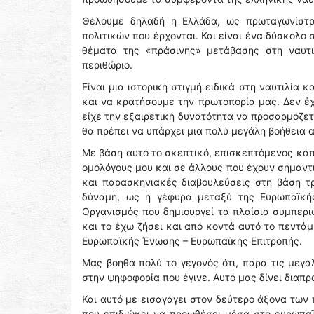
Θέλουμε δηλαδή η Ελλάδα, ως πρωταγωνίστρι
πολιτικών που έρχονται. Και είναι ένα δύσκολο 
θέματα της «πράσινης» μετάβασης στη ναυτι
περιθώριο.
Είναι μια ιστορική στιγμή ειδικά στη ναυτιλία
και να κρατήσουμε την πρωτοπορία μας. Δεν έχ
είχε την εξαιρετική δυνατότητα να προσαρμόζετα
θα πρέπει να υπάρχει μια πολύ μεγάλη βοήθεια 
Με βάση αυτό το σκεπτικό, επισκεπτόμενος κά
ομολόγους μου και σε άλλους που έχουν σημαντ
και παρασκηνιακές διαβουλεύσεις στη βάση τ
δύναμη, ως η γέφυρα μεταξύ της Ευρωπαϊκής
Οργανισμός που δημιουργεί τα πλαίσια συμπερι
και το έχω ζήσει και από κοντά αυτό το πεντάμ
Ευρωπαϊκής Ένωσης – Ευρωπαϊκής Επιτροπής.
Μας βοηθά πολύ το γεγονός ότι, παρά τις μεγά
στην ψηφοφορία που έγινε. Αυτό μας δίνει διαπ
Και αυτό με εισαγάγει στον δεύτερο άξονα των 
που επιδιώκει να προωθήσει μέσα στο ευρωπαϊ