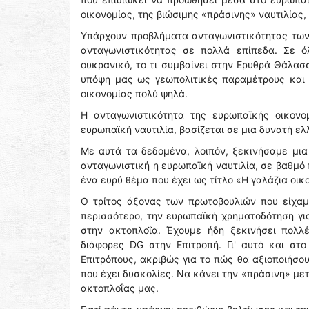
οικονομίας, της βιώσιμης «πράσινης» ναυτιλίας,
Υπάρχουν προβλήματα ανταγωνιστικότητας των 
ανταγωνιστικότητας σε πολλά επίπεδα. Σε ό
ουκρανικό, το τι συμβαίνει στην Ερυθρά Θάλασ
υπόψη μας ως γεωπολιτικές παραμέτρους και 
οικονομίας πολύ ψηλά.
Η ανταγωνιστικότητα της ευρωπαϊκής οικονομ
ευρωπαϊκή ναυτιλία, βασίζεται σε μια δυνατή ελ
Με αυτά τα δεδομένα, λοιπόν, ξεκινήσαμε μια
ανταγωνιστική η ευρωπαϊκή ναυτιλία, σε βαθμό 
ένα ευρύ θέμα που έχει ως τίτλο «Η γαλάζια οικ
Ο τρίτος άξονας των πρωτοβουλιών που είχαμ
περισσότερο, την ευρωπαϊκή χρηματοδότηση γι
στην ακτοπλοΐα. Έχουμε ήδη ξεκινήσει πολλ
διάφορες DG στην Επιτροπή. Γι' αυτό και στο
Επιτρόπους, ακριβώς για το πώς θα αξιοποιήσο
που έχει δυσκολίες. Να κάνει την «πράσινη» μ
ακτοπλοΐας μας.