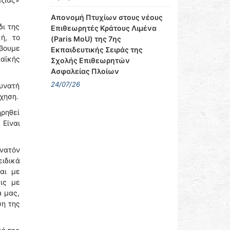
Απονομή Πτυχίων στους νέους
δι της
Επιθεωρητές Κράτους Λιμένα
ή, το
(Paris MoU) της 7ης
άβουμε
Εκπαιδευτικής Σειράς της
αϊκής
Σχολής Επιθεωρητών
Ασφαλείας Πλοίων
24/07/26
υνατή
ρχηση.
ηρηθεί
 Είναι
νατόν
ειδικά
αι με
εις με
α μας,
ση της