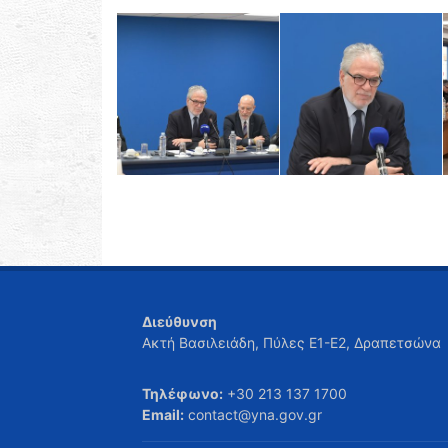
Διεύθυνση
Ακτή Βασιλειάδη, Πύλες Ε1-Ε2, Δραπετσώνα
Τηλέφωνο:
+30 213 137 1700
Email:
contact@yna.gov.gr