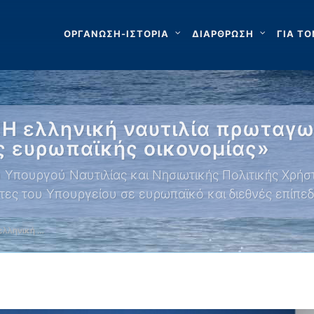
ΟΡΓΑΝΩΣΗ-ΙΣΤΟΡΙΑ
ΔΙΑΡΘΡΩΣΗ
ΓΙΑ ΤΟ
«Η ελληνική ναυτιλία πρωταγω
ς ευρωπαϊκής οικονομίας»
υ Υπουργού Ναυτιλίας και Νησιωτικής Πολιτικής Χρήσ
τητες του Υπουργείου σε ευρωπαϊκό και διεθνές επίπε
 ελληνική …