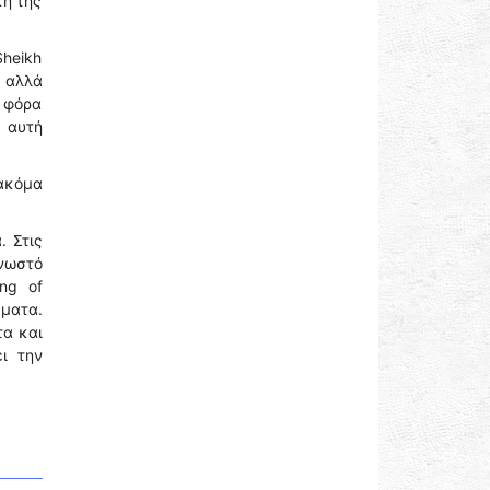
κή της
Sheikh
ς αλλά
ά φόρα
 αυτή
 ακόμα
. Στις
γνωστό
ng of
έματα.
τα και
ι την