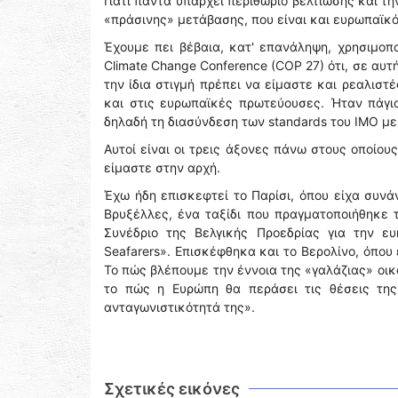
Γιατί πάντα υπάρχει περιθώριο βελτίωσης και τη
«πράσινης» μετάβασης, που είναι και ευρωπαϊκό
Έχουμε πει βέβαια, κατ' επανάληψη, χρησιμοπ
Climate Change Conference (COP 27) ότι, σε αυτ
την ίδια στιγμή πρέπει να είμαστε και ρεαλιστ
και στις ευρωπαϊκές πρωτεύουσες. Ήταν πάγι
δηλαδή τη διασύνδεση των standards του IMO με
Αυτοί είναι οι τρεις άξονες πάνω στoυς οποίου
είμαστε στην αρχή.
Έχω ήδη επισκεφτεί το Παρίσι, όπου είχα συνά
Βρυξέλλες, ένα ταξίδι που πραγματοποιήθηκε 
Συνέδριο της Βελγικής Προεδρίας για την ευ
Seafarers». Επισκέφθηκα και το Βερολίνο, όπου
Το πώς βλέπουμε την έννοια της «γαλάζιας» οι
το πώς η Ευρώπη θα περάσει τις θέσεις της
ανταγωνιστικότητά της».
Σχετικές εικόνες