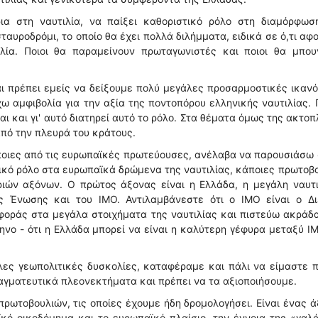
α στη ναυτιλία, να παίξει καθοριστικό ρόλο στη διαμόρφωσ
σταυροδρόμι, το οποίο θα έχει πολλά διλήμματα, ειδικά σε ό,τι αφ
λία. Ποιοι θα παραμείνουν πρωταγωνιστές και ποιοι θα μπου
 και πρέπει εμείς να δείξουμε πολύ μεγάλες προσαρμοστικές ικαν
ω αμφιβολία για την αξία της ποντοπόρου ελληνικής ναυτιλίας.
ι και γι' αυτό διατηρεί αυτό το ρόλο. Στα θέματα όμως της ακτοπ
από την πλευρά του κράτους.
ποιες από τις ευρωπαϊκές πρωτεύουσες, ανέλαβα να παρουσιάσω
ικό ρόλο στα ευρωπαϊκά δρώμενα της ναυτιλίας, κάποιες πρωτοβ
ριών αξόνων. Ο πρώτος άξονας είναι η Ελλάδα, η μεγάλη ναυτι
 Ένωσης και του IMO. Αντιλαμβάνεστε ότι ο IMO είναι ο Δι
φοράς στα μεγάλα στοιχήματα της ναυτιλίας και πιστεύω ακράδ
ηνο - ότι η Ελλάδα μπορεί να είναι η καλύτερη γέφυρα μεταξύ I
λες γεωπολιτικές δυσκολίες, καταφέραμε και πάλι να είμαστε 
ραγματευτικά πλεονεκτήματα και πρέπει να τα αξιοποιήσουμε.
πρωτοβουλιών, τις οποίες έχουμε ήδη δρομολογήσει. Είναι ένας 
κό οικοδόμημα και το ευρωπαϊκό πλαίσιο, την έννοια της «γαλ