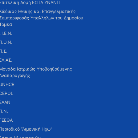
Επιτελική Δομή ΕΣΠΑ ΥΝΑΝΠ
Κώδικας Ηθικής και Επαγγελματικής
Συμπεριφοράς Υπαλλήλων του Δημοσίου
Τομέα
Ι.Ι.Ε.Ν.
Π.Ο.Ν.
Π.Σ.
ΕΛ.ΑΣ.
Μονάδα Ιατρικώς Υποβοηθούμενης
Αναπαραγωγής
UNHCR
CEPOL
ΕΑΑΝ
Π.Ν.
ΓΕΕΘΑ
Περιοδικό “Λιμενική Ηχώ”
Λέσχη Αξιωματικών