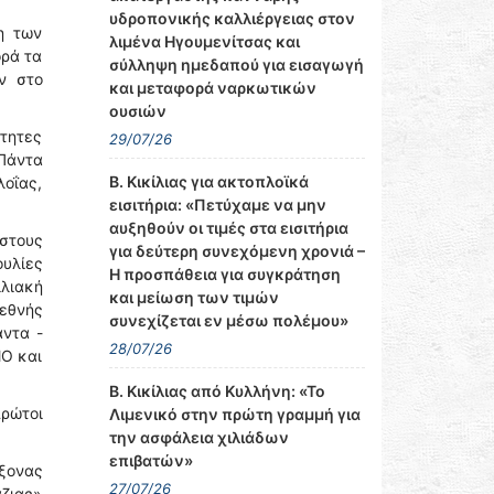
υδροπονικής καλλιέργειας στον
η των
λιμένα Ηγουμενίτσας και
ορά τα
σύλληψη ημεδαπού για εισαγωγή
ν στο
και μεταφορά ναρκωτικών
ουσιών
ότητες
29/07/26
 Πάντα
Β. Κικίλιας για ακτοπλοϊκά
λοΐας,
εισιτήρια: «Πετύχαμε να μην
αυξηθούν οι τιμές στα εισιτήρια
 στους
για δεύτερη συνεχόμενη χρονιά –
ουλίες
Η προσπάθεια για συγκράτηση
λιακή
και μείωση των τιμών
εθνής
συνεχίζεται εν μέσω πολέμου»
αντα -
28/07/26
MO και
Β. Κικίλιας από Κυλλήνη: «Το
πρώτοι
Λιμενικό στην πρώτη γραμμή για
την ασφάλεια χιλιάδων
επιβατών»
άξονας
27/07/26
άζιας»