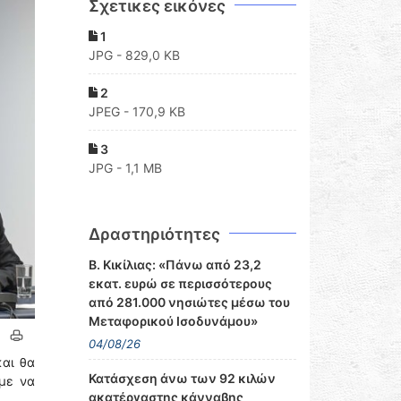
Σχετικες εικόνες
1
JPG - 829,0 KB
2
JPEG - 170,9 KB
3
JPG - 1,1 MB
Δραστηριότητες
Β. Κικίλιας: «Πάνω από 23,2
εκατ. ευρώ σε περισσότερους
από 281.000 νησιώτες μέσω του
Μεταφορικού Ισοδυνάμου»
04/08/26
και θα
Κατάσχεση άνω των 92 κιλών
με να
ακατέργαστης κάνναβης