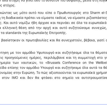
ν ίδια στιγμή να γίνει όσο το δυνατόν πιο ασφαλής, μέσα στη λογι
ς στόχος.
οιώντας ως μότο αυτό που είπε ο Πρωθυπουργός στο Sharm el-
ή τη διαδικασία πρέπει να είμαστε radical, να είμαστε ριζοσπάστε
ές. Και αυτό νομίζω ήδη άρχισε και περνάει σε όλα τα ευρωπαϊκ
α ελληνική θέση από την αρχή και αυτό συζητούσαμε συνεχώς,
 τα standards της Ευρωπαϊκής Επιτροπής.
ς βασίστηκαν οι πρωτοβουλίες και θα συνεχιστούν, βέβαια, γιατί
ντηση με τον αρμόδιο Υφυπουργό και συζητήσαμε όλα τα θέματα
τις προηγούμενες ημέρες, περιλάμβανε και τη συμμετοχή στο 
ημερία των ναυτικών, το «Brussels Conference on the Wellbei
 είδα επίσης τον αρμόδιο Υπουργό και συζητήσαμε όλα αυτά τα θ
κονομίας στην Ευρώπη. Το πώς αξιοποιούνται τα ευρωπαϊκά χρήμα
 στον ΙΜΟ και δεν θα φτάσει στο σημείο να αυτοτραυματίσε