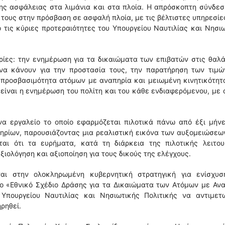
ης ασφάλειας στα λιμάνια και στα πλοία. Η απρόσκοπτη σύνδε
 τους στην πρόσβαση σε ασφαλή πλοία, με τις βέλτιστες υπηρεσίε
ό τις κύριες προτεραιότητες του Υπουργείου Ναυτιλίας και Νησι
ρίες: την ενημέρωση για τα δικαιώματα των επιβατών στις θαλ
 να κάνουν για την προστασία τους, την παρατήρηση των τιμώ
 προσβασιμότητα ατόμων με αναπηρία και μειωμένη κινητικότητ
 είναι η ενημέρωση του πολίτη και του κάθε ενδιαφερόμενου, με
ένα εργαλείο το οποίο εφαρμόζεται πιλοτικά πάνω από έξι μήν
τηρίων, παρουσιάζοντας μια ρεαλιστική εικόνα των αυξομειώσεω
ται ότι τα ευρήματα, κατά τη διάρκεια της πιλοτικής λειτουρ
ιολόγηση και αξιοποίηση για τους δικούς της ελέγχους.
ι στην ολοκληρωμένη κυβερνητική στρατηγική για ενίσχυσ
ο «Εθνικό Σχέδιο Δράσης για τα Δικαιώματα των Ατόμων με Αν
Υπουργείου Ναυτιλίας και Νησιωτικής Πολιτικής να αντιμετω
ρηθεί.