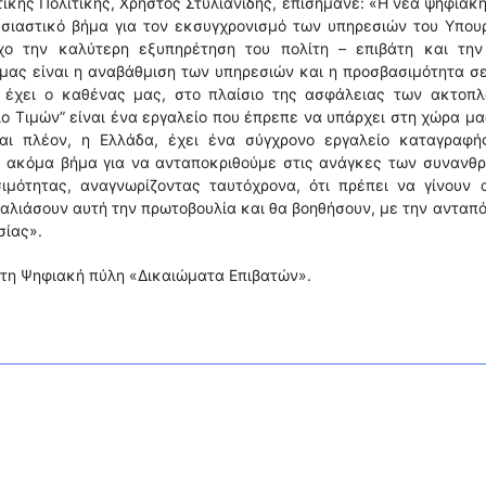
ικής Πολιτικής, Χρήστος Στυλιανίδης, επισήμανε: «Η νέα ψηφιακ
υσιαστικό βήμα για τον εκσυγχρονισμό των υπηρεσιών του Υπου
όχο την καλύτερη εξυπηρέτηση του πολίτη – επιβάτη και την
μας είναι η αναβάθμιση των υπηρεσιών και η προσβασιμότητα σ
α έχει ο καθένας μας, στο πλαίσιο της ασφάλειας των ακτοπλ
ο Τιμών” είναι ένα εργαλείο που έπρεπε να υπάρχει στη χώρα μ
αι πλέον, η Ελλάδα, έχει ένα σύγχρονο εργαλείο καταγραφή
να ακόμα βήμα για να ανταποκριθούμε στις ανάγκες των συνανθ
μότητας, αναγνωρίζοντας ταυτόχρονα, ότι πρέπει να γίνουν 
γκαλιάσουν αυτή την πρωτοβουλία και θα βοηθήσουν, με την ανταπ
σίας».
 τη Ψηφιακή πύλη «Δικαιώματα Επιβατών».