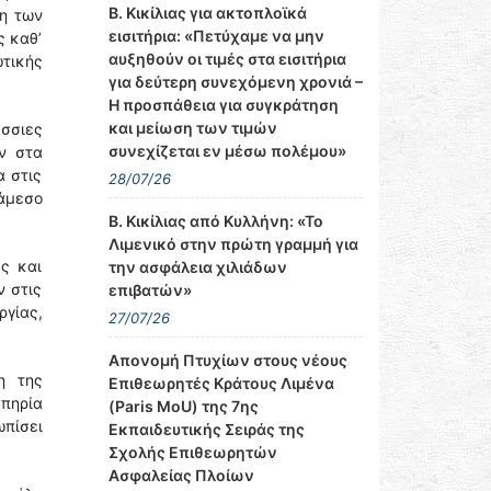
Β. Κικίλιας για ακτοπλοϊκά
ση των
εισιτήρια: «Πετύχαμε να μην
ς καθ’
αυξηθούν οι τιμές στα εισιτήρια
ωτικής
για δεύτερη συνεχόμενη χρονιά –
Η προσπάθεια για συγκράτηση
και μείωση των τιμών
άσσιες
συνεχίζεται εν μέσω πολέμου»
ν στα
α στις
28/07/26
 άμεσο
Β. Κικίλιας από Κυλλήνη: «Το
Λιμενικό στην πρώτη γραμμή για
ες και
την ασφάλεια χιλιάδων
ν στις
επιβατών»
γίας,
27/07/26
Απονομή Πτυχίων στους νέους
η της
Επιθεωρητές Κράτους Λιμένα
απηρία
(Paris MoU) της 7ης
πίσει
Εκπαιδευτικής Σειράς της
Σχολής Επιθεωρητών
Ασφαλείας Πλοίων