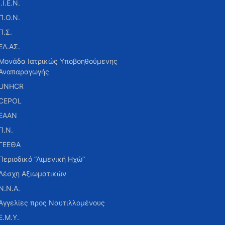
Ι.Ι.Ε.Ν.
Π.Ο.Ν.
Π.Σ.
ΕΛ.ΑΣ.
Μονάδα Ιατρικώς Υποβοηθούμενης
Αναπαραγωγής
UNHCR
CEPOL
ΕΑΑΝ
Π.Ν.
ΓΕΕΘΑ
Περιοδικό “Λιμενική Ηχώ”
Λέσχη Αξιωματικών
Ν.Ν.Α.
Αγγελίες προς Ναυτιλλομένους
Ε.Μ.Υ.