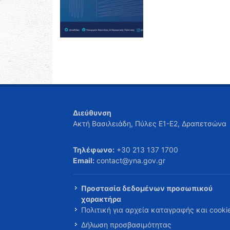
Διεύθυνση
Ακτή Βασιλειάδη, Πύλες Ε1-Ε2, Δραπετσώνα
Τηλέφωνο:
+30 213 137 1700
Email:
contact@yna.gov.gr
Προστασία δεδομένων προσωπικού
χαρακτήρα
Πολιτική για αρχεία καταγραφής και cooki
Δήλωση προσβασιμότητας