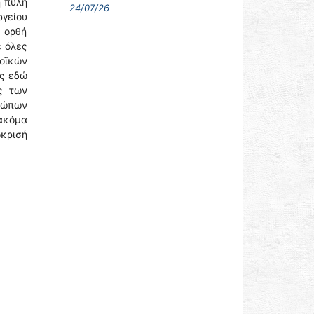
ή πύλη
24/07/26
ργείου
 ορθή
ε όλες
οϊκών
ας εδώ
ς των
ρώπων
ακόμα
όκρισή