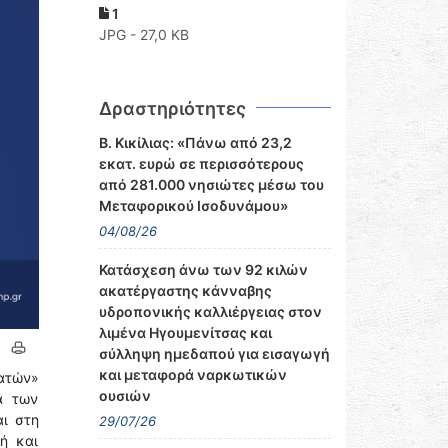
1
JPG - 27,0 KB
Δραστηριότητες
Β. Κικίλιας: «Πάνω από 23,2
εκατ. ευρώ σε περισσότερους
από 281.000 νησιώτες μέσω του
Μεταφορικού Ισοδυνάμου»
04/08/26
Κατάσχεση άνω των 92 κιλών
ακατέργαστης κάνναβης
υδροπονικής καλλιέργειας στον
λιμένα Ηγουμενίτσας και
σύλληψη ημεδαπού για εισαγωγή
και μεταφορά ναρκωτικών
ατών»
ουσιών
α των
ι στη
29/07/26
ή και