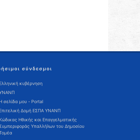
ρήσιμοι σύνδεσμοι
Ελληνική κυβέρνηση
ΥΝΑΝΠ
Η σελίδα μου - Portal
Επιτελική Δομή ΕΣΠΑ ΥΝΑΝΠ
Κώδικας Ηθικής και Επαγγελματικής
Συμπεριφοράς Υπαλλήλων του Δημοσίου
Τομέα