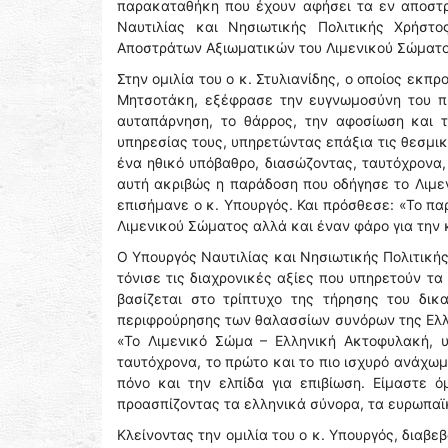
παρακαταθήκη που έχουν αφήσει τα εν αποστρ
Ναυτιλίας και Νησιωτικής Πολιτικής Χρήστο
Αποστράτων Αξιωματικών του Λιμενικού Σώματο
Στην ομιλία του ο κ. Στυλιανίδης, ο οποίος εκ
Μητσοτάκη, εξέφρασε την ευγνωμοσύνη του πρ
αυταπάρνηση, το θάρρος, την αφοσίωση και τ
υπηρεσίας τους, υπηρετώντας επάξια τις θεσμι
ένα ηθικό υπόβαθρο, διασώζοντας, ταυτόχρονα,
αυτή ακριβώς η παράδοση που οδήγησε το Λιμεν
επισήμανε ο κ. Υπουργός. Και πρόσθεσε: «Το πα
Λιμενικού Σώματος αλλά και έναν φάρο για την 
Ο Υπουργός Ναυτιλίας και Νησιωτικής Πολιτικής
τόνισε τις διαχρονικές αξίες που υπηρετούν τ
βασίζεται στο τρίπτυχο της τήρησης του δι
περιφρούρησης των θαλασσίων συνόρων της Ελλ
«Το Λιμενικό Σώμα – Ελληνική Ακτοφυλακή, υ
ταυτόχρονα, το πρώτο και το πιο ισχυρό ανάχω
πόνο και την ελπίδα για επιβίωση. Είμαστε 
προασπίζοντας τα ελληνικά σύνορα, τα ευρωπαϊκ
Κλείνοντας την ομιλία του ο κ. Υπουργός, διαβε