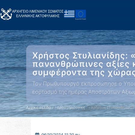
Χρήστος Στυλιανίδης: 
πανανθρώπινες αξίες 
συμφέροντα της χώρας
Τον Πρωθυπουργό εκπροσώπησε ο Υπουργό
εορτασμό της ημέρας Αποστράτων Αξιω
Αρχική σελίδα
Δραστηριότητες
Χρήστος Στυλιανίδης: «Το
06/10/2024 11:20 πμ.