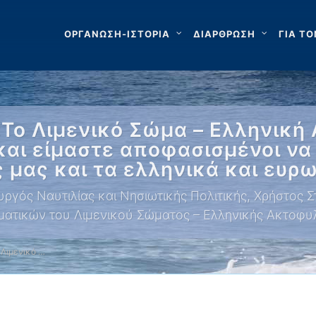
ΟΡΓΑΝΩΣΗ-ΙΣΤΟΡΙΑ
ΔΙΑΡΘΡΩΣΗ
ΓΙΑ ΤΟ
«Το Λιμενικό Σώμα – Ελληνική
και είμαστε αποφασισμένοι να
 μας και τα ελληνικά και ευρ
ς Ναυτιλίας και Νησιωτικής Πολιτικής, Χρήστος Στυλ
ματικών του Λιμενικού Σώματος – Ελληνικής Ακτοφυ
 Λιμενικό …