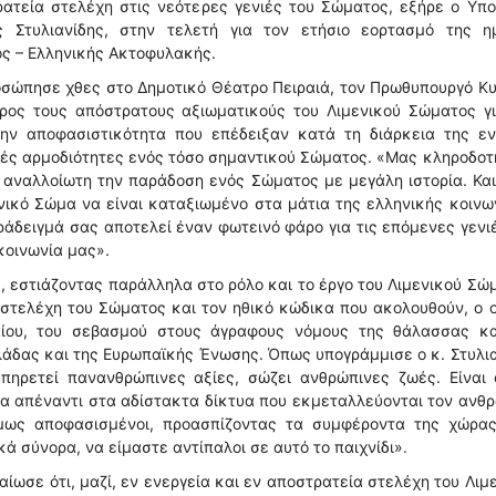
ατεία στελέχη στις νεότερες γενιές του Σώματος, εξήρε ο Υπο
ς Στυλιανίδης, στην τελετή για τον ετήσιο εορτασμό της η
ς – Ελληνικής Ακτοφυλακής.
προσώπησε χθες στο Δημοτικό Θέατρο Πειραιά, τον Πρωθυπουργό Κ
ος τους απόστρατους αξιωματικούς του Λιμενικού Σώματος γι
ην αποφασιστικότητα που επέδειξαν κατά τη διάρκεια της εν
κές αρμοδιότητες ενός τόσο σημαντικού Σώματος. «Μας κληροδο
 αναλλοίωτη την παράδοση ενός Σώματος με μεγάλη ιστορία. Και
ικό Σώμα να είναι καταξιωμένο στα μάτια της ελληνικής κοινω
ράδειγμά σας αποτελεί έναν φωτεινό φάρο για τις επόμενες γενι
κοινωνία μας».
, εστιάζοντας παράλληλα στο ρόλο και το έργο του Λιμενικού Σώ
α στελέχη του Σώματος και τον ηθικό κώδικα που ακολουθούν, ο 
καίου, του σεβασμού στους άγραφους νόμους της θάλασσας κα
άδας και της Ευρωπαϊκής Ένωσης. Όπως υπογράμμισε ο κ. Στυλι
πηρετεί πανανθρώπινες αξίες, σώζει ανθρώπινες ζωές. Είναι 
μα απέναντι στα αδίστακτα δίκτυα που εκμεταλλεύονται τον ανθ
όμως αποφασισμένοι, προασπίζοντας τα συμφέροντα της χώρας
ά σύνορα, να είμαστε αντίπαλοι σε αυτό το παιχνίδι».
βαίωσε ότι, μαζί, εν ενεργεία και εν αποστρατεία στελέχη του Λιμ