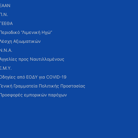
ΕΑΑΝ
Π.Ν.
ΓΕΕΘΑ
Περιοδικό “Λιμενική Ηχώ”
Λέσχη Αξιωματικών
Ν.Ν.Α.
Αγγελίες προς Ναυτιλλομένους
Ε.Μ.Υ.
Οδηγίες από ΕΟΔΥ για COVID-19
Γενική Γραμματεία Πολιτικής Προστασίας
Προσφορές εμπορικών παρόχων