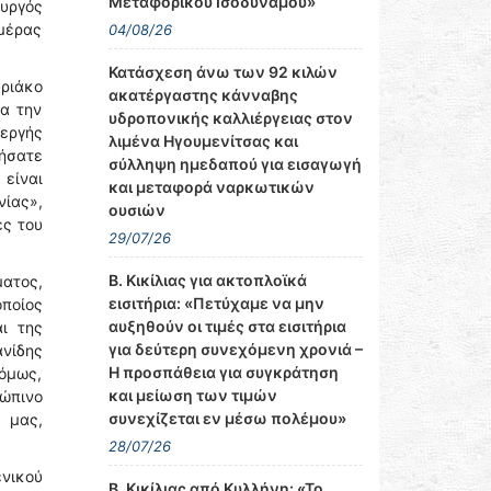
Μεταφορικού Ισοδυνάμου»
υργός
μέρας
04/08/26
Κατάσχεση άνω των 92 κιλών
υριάκο
ακατέργαστης κάνναβης
α την
υδροπονικής καλλιέργειας στον
εργής
λιμένα Ηγουμενίτσας και
τήσατε
σύλληψη ημεδαπού για εισαγωγή
 είναι
και μεταφορά ναρκωτικών
νίας»,
ουσιών
ές του
29/07/26
Β. Κικίλιας για ακτοπλοϊκά
ματος,
εισιτήρια: «Πετύχαμε να μην
οποίος
αυξηθούν οι τιμές στα εισιτήρια
ι της
για δεύτερη συνεχόμενη χρονιά –
ανίδης
Η προσπάθεια για συγκράτηση
όμως,
και μείωση των τιμών
ρώπινο
συνεχίζεται εν μέσω πολέμου»
 μας,
28/07/26
ενικού
Β. Κικίλιας από Κυλλήνη: «Το