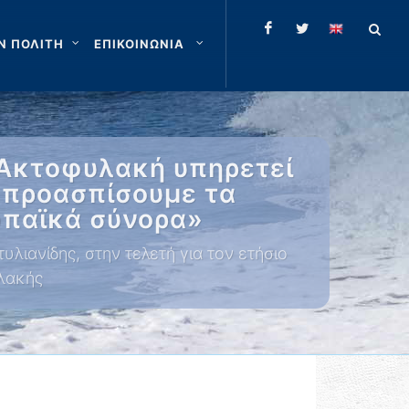
Ν ΠΟΛΙΤΗ
ΕΠΙΚΟΙΝΩΝΙΑ
 Ακτοφυλακή υπηρετεί
 προασπίσουμε τα
ωπαϊκά σύνορα»
ιανίδης, στην τελετή για τον ετήσιο
λακής