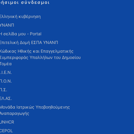
ρήσιμοι σύνδεσμοι
Ελληνική κυβέρνηση
ΥΝΑΝΠ
Η σελίδα μου - Portal
Επιτελική Δομή ΕΣΠΑ ΥΝΑΝΠ
Κώδικας Ηθικής και Επαγγελματικής
Συμπεριφοράς Υπαλλήλων του Δημοσίου
Τομέα
Ι.Ι.Ε.Ν.
Π.Ο.Ν.
Π.Σ.
ΕΛ.ΑΣ.
Μονάδα Ιατρικώς Υποβοηθούμενης
Αναπαραγωγής
UNHCR
CEPOL