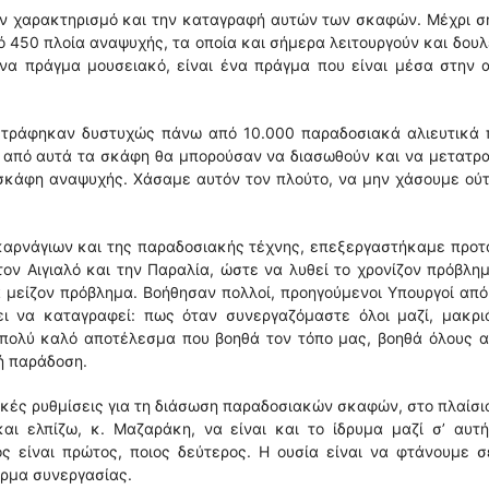
τον χαρακτηρισμό και την καταγραφή αυτών των σκαφών. Μέχρι 
 450 πλοία αναψυχής, τα οποία και σήμερα λειτουργούν και δου
ένα πράγμα μουσειακό, είναι ένα πράγμα που είναι μέσα στην 
αστράφηκαν δυστυχώς πάνω από 10.000 παραδοσιακά αλιευτικά π
ά από αυτά τα σκάφη θα μπορούσαν να διασωθούν και να μετατρ
 σκάφη αναψυχής. Χάσαμε αυτόν τον πλούτο, να μην χάσουμε ού
αρνάγιων και της παραδοσιακής τέχνης, επεξεργαστήκαμε προτ
τον Αιγιαλό και την Παραλία, ώστε να λυθεί το χρονίζον πρόβλη
 μείζον πρόβλημα. Βοήθησαν πολλοί, προηγούμενοι Υπουργοί απ
ει να καταγραφεί: πως όταν συνεργαζόμαστε όλοι μαζί, μακρι
 πολύ καλό αποτέλεσμα που βοηθά τον τόπο μας, βοηθά όλους 
ή παράδοση.
ές ρυθμίσεις για τη διάσωση παραδοσιακών σκαφών, στο πλαίσι
ι ελπίζω, κ. Μαζαράκη, να είναι και το ίδρυμα μαζί σ’ αυτή
ς είναι πρώτος, ποιος δεύτερος. Η ουσία είναι να φτάνουμε 
όρμα συνεργασίας.