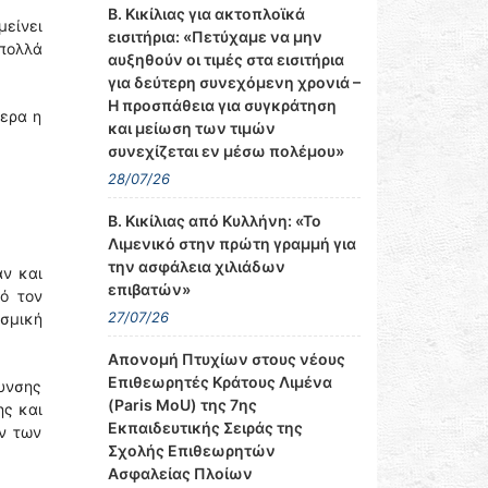
Β. Κικίλιας για ακτοπλοϊκά
μείνει
εισιτήρια: «Πετύχαμε να μην
 πολλά
αυξηθούν οι τιμές στα εισιτήρια
για δεύτερη συνεχόμενη χρονιά –
Η προσπάθεια για συγκράτηση
μερα η
και μείωση των τιμών
συνεχίζεται εν μέσω πολέμου»
28/07/26
Β. Κικίλιας από Κυλλήνη: «Το
Λιμενικό στην πρώτη γραμμή για
την ασφάλεια χιλιάδων
αν και
επιβατών»
ό τον
27/07/26
ισμική
Απονομή Πτυχίων στους νέους
Επιθεωρητές Κράτους Λιμένα
υνσης
(Paris MoU) της 7ης
ης και
Εκπαιδευτικής Σειράς της
ν των
Σχολής Επιθεωρητών
Ασφαλείας Πλοίων