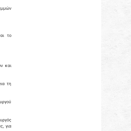
αμμών
αι το
ν και
ια τη
υργού
ουργός
ς, για