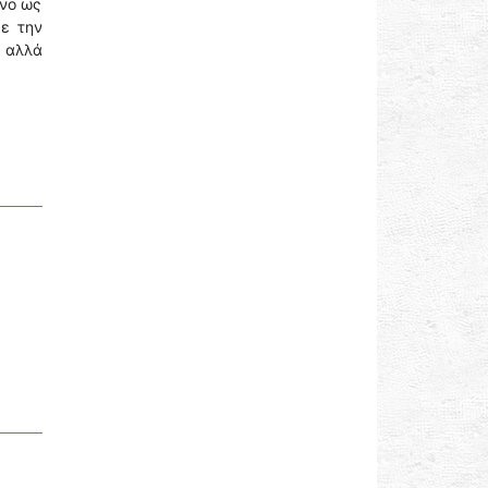
όνο ως
με την
ό αλλά