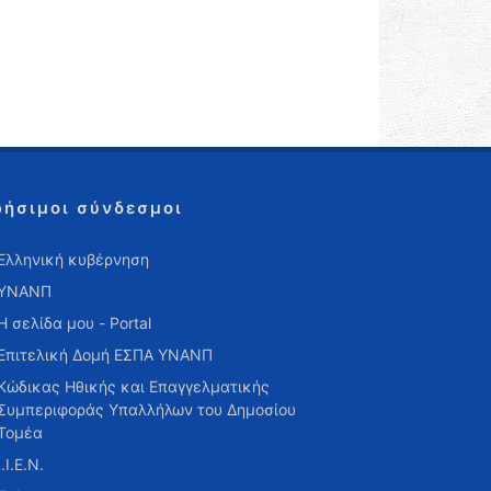
ρήσιμοι σύνδεσμοι
Ελληνική κυβέρνηση
ΥΝΑΝΠ
Η σελίδα μου - Portal
Επιτελική Δομή ΕΣΠΑ ΥΝΑΝΠ
Κώδικας Ηθικής και Επαγγελματικής
Συμπεριφοράς Υπαλλήλων του Δημοσίου
Τομέα
Ι.Ι.Ε.Ν.