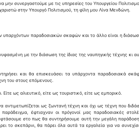
να μην συνεργαστούμε με τις υπηρεσίες του Υπουργείου Πολιτισμο
χαριστώ στην Υπουργό Πολιτισμού, τη φίλη μου Λίνα Μενδώνη.
ων υπαρχόντων παραδοσιακών σκαφών και το άλλο είναι η διάσω
φασμένη με την διάσωση της ίδιας της ναυπηγικής τέχνης κι α
ντηρήσει και θα επισκευάσει τα υπάρχοντα παραδοσιακά σκάφ
χνη του στους επόμενους.
Είτε ως αλιευτικό, είτε ως τουριστικό, είτε ως εμπορικό.
α αντιμετωπίζεται ως ζωντανή τέχνη και όχι ως τέχνη που διδά
α παράδειγμα, έφτιαχναν οι πρόγονοί μας παραδοσιακές στολέ
α φτάσουμε στο πως θα συντηρήσουμε αυτή την μεγάλη παράδοσ
ι το σκεπάρνι, θα πάρει όλα αυτά τα εργαλεία για να συνεχίσ