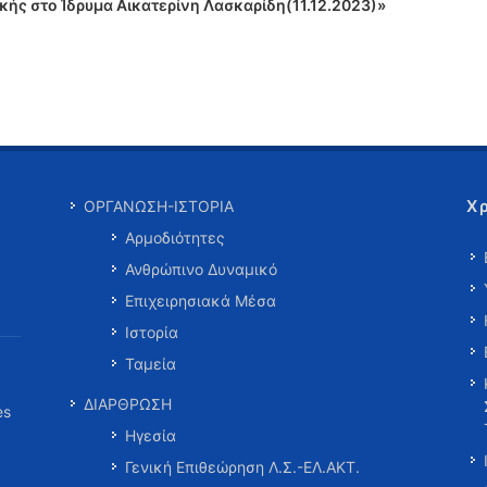
ής στο Ίδρυμα Αικατερίνη Λασκαρίδη(11.12.2023)»
Χ
ΟΡΓΑΝΩΣΗ-ΙΣΤΟΡΙΑ
Αρμοδιότητες
Ανθρώπινο Δυναμικό
Επιχειρησιακά Μέσα
Ιστορία
Ταμεία
ΔΙΑΡΘΡΩΣΗ
es
Ηγεσία
Γενική Επιθεώρηση Λ.Σ.-ΕΛ.ΑΚΤ.