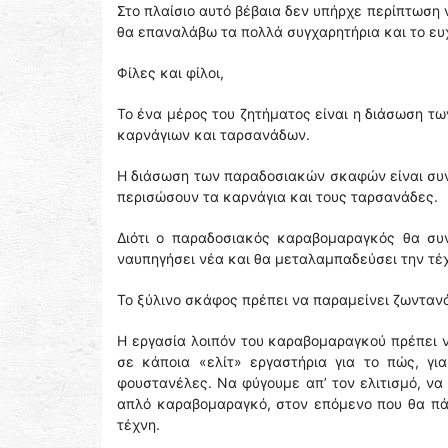
Στο πλαίσιο αυτό βέβαια δεν υπήρχε περίπτωση 
θα επαναλάβω τα πολλά συγχαρητήρια και το ευ
Φίλες και φίλοι,
Το ένα μέρος του ζητήματος είναι η διάσωση τ
καρνάγιων και ταρσανάδων.
Η διάσωση των παραδοσιακών σκαφών είναι συνυ
περισώσουν τα καρνάγια και τους ταρσανάδες.
Διότι ο παραδοσιακός καραβομαραγκός θα συ
ναυπηγήσει νέα και θα μεταλαμπαδεύσει την τέ
Το ξύλινο σκάφος πρέπει να παραμείνει ζωντανό. 
Η εργασία λοιπόν του καραβομαραγκού πρέπει ν
σε κάποια «ελίτ» εργαστήρια για το πώς, γι
φουστανέλες. Να φύγουμε απ’ τον ελιτισμό, ν
απλό καραβομαραγκό, στον επόμενο που θα πάρε
τέχνη.