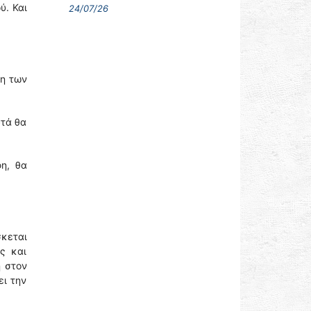
ύ. Και
24/07/26
ση των
υτά θα
η, θα
σκεται
ς και
η στον
ει την