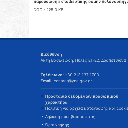
παρουσίαση εκπαιδευτικής δομής Ξυλοναυπηγικ
DOC
- 225,0 KB
Διεύθυνση
Ακτή Βασιλειάδη, Πύλες Ε1-Ε2, Δραπετσώνα
Τηλέφωνο:
+30 213 137 1700
Email:
contact@yna.gov.gr
Προστασία δεδομένων προσωπικού
χαρακτήρα
Πολιτική για αρχεία καταγραφής και cooki
Δήλωση προσβασιμότητας
Όροι χρήσης