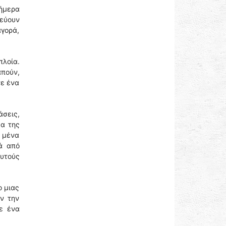
σήμερα
λεύουν
αγορά,
λοία.
απούν,
τε ένα
άσεις,
μα της
ό μένα
ά από
αυτούς
ο μιας
ν την
σε ένα