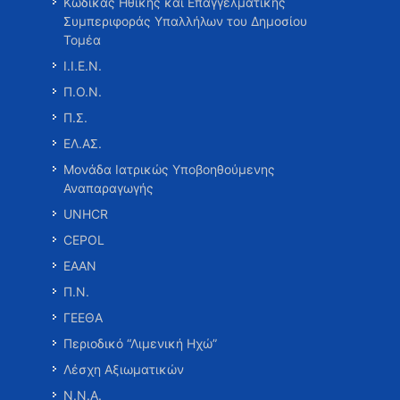
Κώδικας Ηθικής και Επαγγελματικής
Συμπεριφοράς Υπαλλήλων του Δημοσίου
Τομέα
Ι.Ι.Ε.Ν.
Π.Ο.Ν.
Π.Σ.
ΕΛ.ΑΣ.
Μονάδα Ιατρικώς Υποβοηθούμενης
Αναπαραγωγής
UNHCR
CEPOL
ΕΑΑΝ
Π.Ν.
ΓΕΕΘΑ
Περιοδικό “Λιμενική Ηχώ”
Λέσχη Αξιωματικών
Ν.Ν.Α.