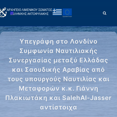
Υπεγράφη στο Λονδίνο
Συμφωνία Ναυτιλιακής
Συνεργασίας μεταξύ Ελλάδας
και Σαουδικής Αραβίας από
τους υπουργούς Ναυτιλίας και
Μεταφορών κ.κ. Γιάννη
Πλακιωτάκη και SalehAl-Jasser
αντίστοιχα