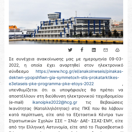
Σε συνέχεια ανακοίνωσης μας με ημερομηνία 09-03-
2022, η οποία έχει αναρτηθεί στον ηλεκτρονικό
σύνδεσμο
https://www.hcg.gr/el/anakoinwseis/pinakas-
dektwn-ypopshfiwn-gia-symmetoxh-stis-prokatarktikes-
e3etaseis-pke-programma-pke-etoys-2022
,
υπενθυμίζεται ότι οι υποψήφιοι/ες θα πρέπει να
αποστέλλουν στη διεύθυνση ηλεκτρονικού ταχυδρομείου
(e-mail)
ikanoipke2022@hcg.gr
τις Βεβαιώσεις
Ικανότητας (Καταλληλότητας) στις ΠΚΕ που θα λάβουν
κατά περίπτωση, είτε από τα Εξεταστικά Κέντρα των
Στρατιωτικών Σχολών ΣΣΕ – ΣΝΔ- ΔΑΕ- ΣΣΑΣ-ΣΜΥ, είτε
από την Ελληνική Αστυνομία, είτε από το Πυροσβεστικό