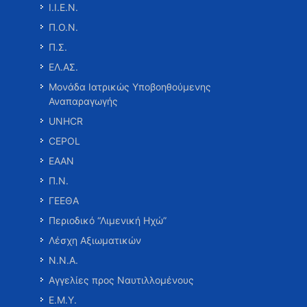
Ι.Ι.Ε.Ν.
Π.Ο.Ν.
Π.Σ.
ΕΛ.ΑΣ.
Μονάδα Ιατρικώς Υποβοηθούμενης
Αναπαραγωγής
UNHCR
CEPOL
ΕΑΑΝ
Π.Ν.
ΓΕΕΘΑ
Περιοδικό “Λιμενική Ηχώ”
Λέσχη Αξιωματικών
Ν.Ν.Α.
Αγγελίες προς Ναυτιλλομένους
Ε.Μ.Υ.