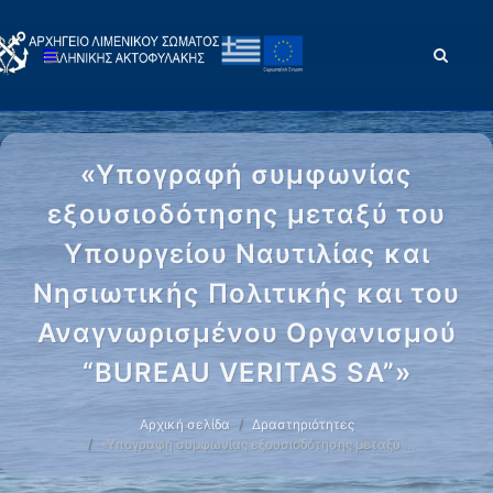
«Υπογραφή συμφωνίας
εξουσιοδότησης μεταξύ του
Υπουργείου Ναυτιλίας και
Νησιωτικής Πολιτικής και του
Αναγνωρισμένου Οργανισμού
“BUREAU VERITAS SA”»
Αρχική σελίδα
Δραστηριότητες
«Υπογραφή συμφωνίας εξουσιοδότησης μεταξύ …