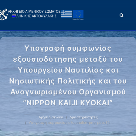
Υπογραφή συμφωνίας
εξουσιοδότησης μεταξύ του
Υπουργείου Ναυτιλίας και
Νησιωτικής Πολιτικής και του
Αναγνωρισμένου Οργανισμού
“NIPPON KAIJI KYOKAI”
Αρχική σελίδα
Δραστηριότητες
Υπογραφή συμφωνίας εξουσιοδότησης μεταξύ …