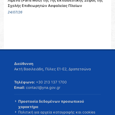
Λιμένα (Paris MoU) της 7ης Εκπαιδευτικής Σειράς της
Σχολής Επιθεωρητών Ασφαλείας Πλοίων
24/07/26
Διεύθυνση
Ακτή Βασιλειάδη, Πύλες Ε1-Ε2, Δραπετσώνα
Τηλέφωνο:
+30 213 137 1700
Email:
contact@yna.gov.gr
Προστασία δεδομένων προσωπικού
χαρακτήρα
Πολιτική για αρχεία καταγραφής και cookies