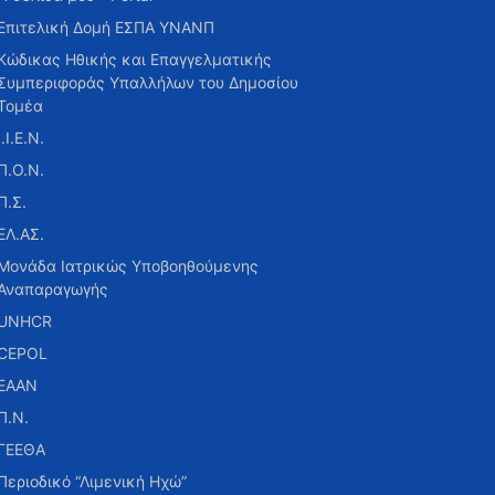
Επιτελική Δομή ΕΣΠΑ ΥΝΑΝΠ
Κώδικας Ηθικής και Επαγγελματικής
Συμπεριφοράς Υπαλλήλων του Δημοσίου
Τομέα
Ι.Ι.Ε.Ν.
Π.Ο.Ν.
Π.Σ.
ΕΛ.ΑΣ.
Μονάδα Ιατρικώς Υποβοηθούμενης
Αναπαραγωγής
UNHCR
CEPOL
ΕΑΑΝ
Π.Ν.
ΓΕΕΘΑ
Περιοδικό “Λιμενική Ηχώ”