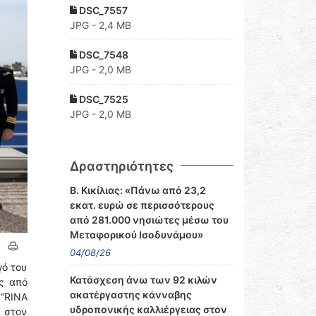
DSC_7557
JPG - 2,4 MB
DSC_7548
JPG - 2,0 MB
DSC_7525
JPG - 2,0 MB
Δραστηριότητες
Β. Κικίλιας: «Πάνω από 23,2
εκατ. ευρώ σε περισσότερους
από 281.000 νησιώτες μέσω του
Μεταφορικού Ισοδυνάμου»
04/08/26
γό του
Κατάσχεση άνω των 92 κιλών
ης από
ακατέργαστης κάνναβης
 “RINA
υδροπονικής καλλιέργειας στον
 στον