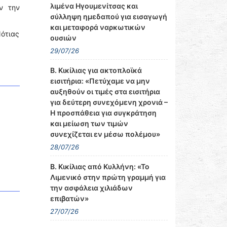
λιμένα Ηγουμενίτσας και
ν την
σύλληψη ημεδαπού για εισαγωγή
και μεταφορά ναρκωτικών
Νότιας
ουσιών
29/07/26
Β. Κικίλιας για ακτοπλοϊκά
εισιτήρια: «Πετύχαμε να μην
αυξηθούν οι τιμές στα εισιτήρια
για δεύτερη συνεχόμενη χρονιά –
Η προσπάθεια για συγκράτηση
και μείωση των τιμών
συνεχίζεται εν μέσω πολέμου»
28/07/26
Β. Κικίλιας από Κυλλήνη: «Το
Λιμενικό στην πρώτη γραμμή για
την ασφάλεια χιλιάδων
επιβατών»
27/07/26