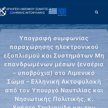
Υπογραφή συμφωνίας
παραχώρησης ηλεκτρονικού
εξοπλισμού και Συστημάτων Μη
επανδρωμένων μέσων (εναέρια
– υποβρύχια) στο Λιμενικό
Σώμα – Ελληνική Ακτοφυλακή
από τον Υπουργό Ναυτιλίας και
Νησιωτικής Πολιτικής, κ.
Χρήστο Στυλιανίδη και την