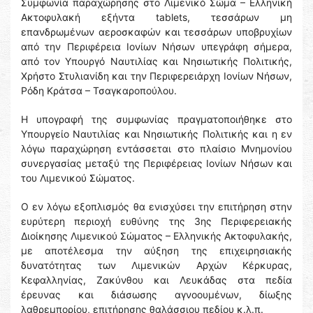
Συμφωνία παραχώρησης στο Λιμενικό Σώμα – Ελληνική
Ακτοφυλακή εξήντα tablets, τεσσάρων μη
επανδρωμένων αεροσκαφών και τεσσάρων υποβρυχίων
από την Περιφέρεια Ιονίων Νήσων υπεγράφη σήμερα,
από τον Υπουργό Ναυτιλίας και Νησιωτικής Πολιτικής,
Χρήστο Στυλιανίδη και την Περιφερειάρχη Ιονίων Νήσων,
Ρόδη Κράτσα – Τσαγκαροπούλου.
H υπογραφή της συμφωνίας πραγματοποιήθηκε στο
Υπουργείο Ναυτιλίας και Νησιωτικής Πολιτικής και η εν
λόγω παραχώρηση εντάσσεται στο πλαίσιο Μνημονίου
συνεργασίας μεταξύ της Περιφέρειας Ιονίων Νήσων και
του Λιμενικού Σώματος.
Ο εν λόγω εξοπλισμός θα ενισχύσει την επιτήρηση στην
ευρύτερη περιοχή ευθύνης της 3ης Περιφερειακής
Διοίκησης Λιμενικού Σώματος – Ελληνικής Ακτοφυλακής,
με αποτέλεσμα την αύξηση της επιχειρησιακής
δυνατότητας των Λιμενικών Αρχών Κέρκυρας,
Κεφαλληνίας, Ζακύνθου και Λευκάδας στα πεδία
έρευνας και διάσωσης αγνοουμένων, δίωξης
λαθρεμπορίου, επιτήρησης θαλάσσιου πεδίου κ.λ.π.