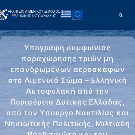
Υπογραφή συμφωνίας
παραχώρησης τριών μη
επανδρωμένων αεροσκαφών
στο Λιμενικό Σώμα – Ελληνική
Ακτοφυλακή από την
Περιφέρεια Δυτικής Ελλάδας,
από τον Υπουργό Ναυτιλίας και
Νησιωτικής Πολιτικής, Μιλτιάδη
Βαρβιτσιώτη και τον