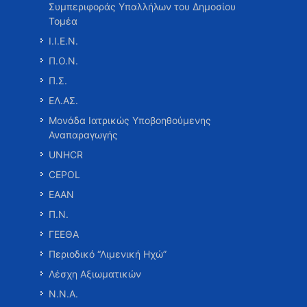
Συμπεριφοράς Υπαλλήλων του Δημοσίου
Τομέα
Ι.Ι.Ε.Ν.
Π.Ο.Ν.
Π.Σ.
ΕΛ.ΑΣ.
Μονάδα Ιατρικώς Υποβοηθούμενης
Αναπαραγωγής
UNHCR
CEPOL
ΕΑΑΝ
Π.Ν.
ΓΕΕΘΑ
Περιοδικό “Λιμενική Ηχώ”
Λέσχη Αξιωματικών
Ν.Ν.Α.