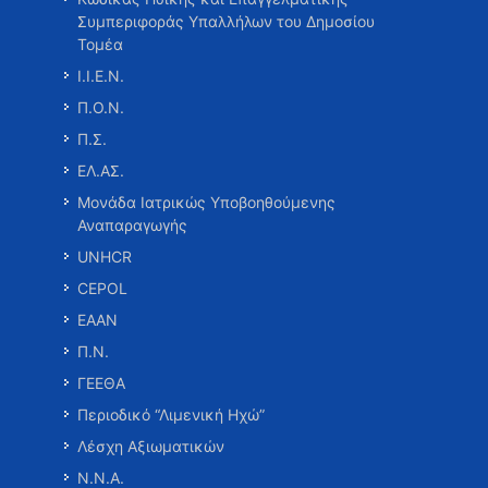
Συμπεριφοράς Υπαλλήλων του Δημοσίου
Τομέα
Ι.Ι.Ε.Ν.
Π.Ο.Ν.
Π.Σ.
ΕΛ.ΑΣ.
Μονάδα Ιατρικώς Υποβοηθούμενης
Αναπαραγωγής
UNHCR
CEPOL
ΕΑΑΝ
Π.Ν.
ΓΕΕΘΑ
Περιοδικό “Λιμενική Ηχώ”
Λέσχη Αξιωματικών
Ν.Ν.Α.