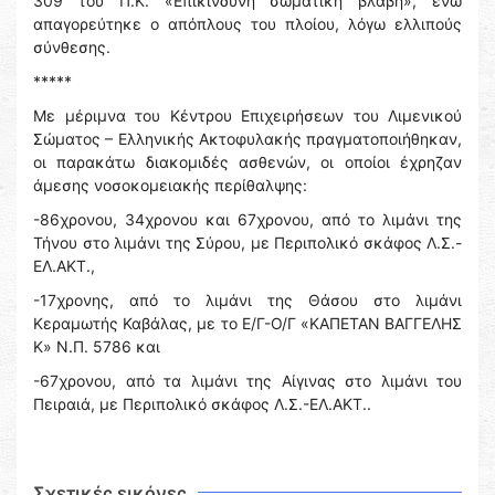
309 του Π.Κ. «Επικίνδυνη σωματική βλάβη», ενώ
απαγορεύτηκε ο απόπλους του πλοίου, λόγω ελλιπούς
σύνθεσης.
*****
Με μέριμνα του Κέντρου Επιχειρήσεων του Λιμενικού
Σώματος – Ελληνικής Ακτοφυλακής πραγματοποιήθηκαν,
οι παρακάτω διακομιδές ασθενών, οι οποίοι έχρηζαν
άμεσης νοσοκομειακής περίθαλψης:
-86χρονου, 34χρονου και 67χρονου, από το λιμάνι της
Τήνου στο λιμάνι της Σύρου, με Περιπολικό σκάφος Λ.Σ.-
ΕΛ.ΑΚΤ.,
-17χρονης, από το λιμάνι της Θάσου στο λιμάνι
Κεραμωτής Καβάλας, με το Ε/Γ-Ο/Γ «ΚΑΠΕΤΑΝ ΒΑΓΓΕΛΗΣ
Κ» Ν.Π. 5786 και
-67χρονου, από τα λιμάνι της Αίγινας στο λιμάνι του
Πειραιά, με Περιπολικό σκάφος Λ.Σ.-ΕΛ.ΑΚΤ..
Σχετικές εικόνες