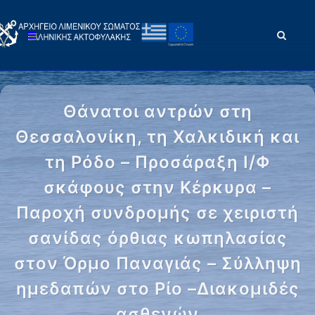
Θάνατοι αντρών στη
Θεσσαλονίκη, τη Χαλκιδική και
τη Ρόδο – Προσάραξη Ι/Φ
σκάφους στην Κέρκυρα –
Παροχή συνδρομής σε χειριστή
σανίδας όρθιας κωπηλασίας
στον Όρμο Παναγιάς – Σύλληψη
ημεδαπών στο Ρίο –Διακομιδές
ασθενών