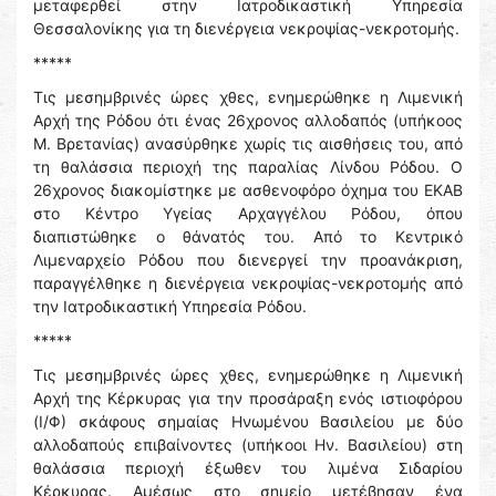
μεταφερθεί στην Ιατροδικαστική Υπηρεσία
Θεσσαλονίκης για τη διενέργεια νεκροψίας-νεκροτομής.
*****
Τις μεσημβρινές ώρες χθες, ενημερώθηκε η Λιμενική
Αρχή της Ρόδου ότι ένας 26χρονος αλλοδαπός (υπήκοος
Μ. Βρετανίας) ανασύρθηκε χωρίς τις αισθήσεις του, από
τη θαλάσσια περιοχή της παραλίας Λίνδου Ρόδου. Ο
26χρονος διακομίστηκε με ασθενοφόρο όχημα του ΕΚΑΒ
στο Κέντρο Υγείας Αρχαγγέλου Ρόδου, όπου
διαπιστώθηκε ο θάνατός του. Από το Κεντρικό
Λιμεναρχείο Ρόδου που διενεργεί την προανάκριση,
παραγγέλθηκε η διενέργεια νεκροψίας-νεκροτομής από
την Ιατροδικαστική Υπηρεσία Ρόδου.
*****
Τις μεσημβρινές ώρες χθες, ενημερώθηκε η Λιμενική
Αρχή της Κέρκυρας για την προσάραξη ενός ιστιοφόρου
(Ι/Φ) σκάφους σημαίας Ηνωμένου Βασιλείου με δύο
αλλοδαπούς επιβαίνοντες (υπήκοοι Ην. Βασιλείου) στη
θαλάσσια περιοχή έξωθεν του λιμένα Σιδαρίου
Κέρκυρας. Αμέσως στο σημείο μετέβησαν ένα