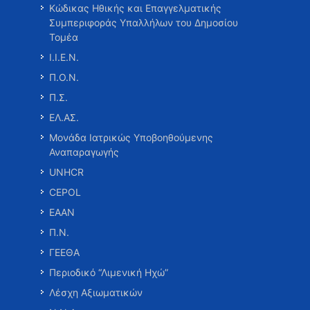
Κώδικας Ηθικής και Επαγγελματικής
Συμπεριφοράς Υπαλλήλων του Δημοσίου
Τομέα
Ι.Ι.Ε.Ν.
Π.Ο.Ν.
Π.Σ.
ΕΛ.ΑΣ.
Μονάδα Ιατρικώς Υποβοηθούμενης
Αναπαραγωγής
UNHCR
CEPOL
ΕΑΑΝ
Π.Ν.
ΓΕΕΘΑ
Περιοδικό “Λιμενική Ηχώ”
Λέσχη Αξιωματικών