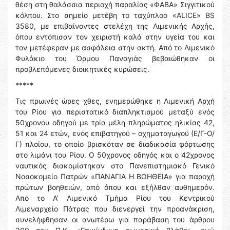
θέση στη θαλάσσια περιοχή παραλίας «ΦΑΒΑ» Σιγγιτικού
κόλπου. Στο σημείο μετέβη το ταχύπλοο «ALICE» BS
3580, με επιβαίνοντες στελέχη της Λιμενικής Αρχής,
όπου εντόπισαν τον χειριστή καλά στην υγεία του και
τον μετέφεραν με ασφάλεια στην ακτή. Από το Λιμενικό
Φυλάκιο του Όρμου Παναγιάς βεβαιώθηκαν οι
προβλεπόμενες διοικητικές κυρώσεις.
*****
Τις πρωινές ώρες χθες, ενημερώθηκε η Λιμενική Αρχή
του Ρίου για περιστατικό διαπληκτισμού μεταξύ ενός
50χρονου οδηγού με τρία μέλη πληρώματος ηλικίας 42,
51 και 24 ετών, ενός επιβατηγού – οχηματαγωγού (Ε/Γ-Ο/
Γ) πλοίου, το οποίο βρισκόταν σε διαδικασία φόρτωσης
στο λιμάνι του Ρίου. Ο 50χρονος οδηγός και ο 42χρονος
ναυτικός διακομίστηκαν στο Πανεπιστημιακό Γενικό
Νοσοκομείο Πατρών «ΠΑΝΑΓΙΑ Η ΒΟΗΘΕΙΑ» για παροχή
πρώτων βοηθειών, από όπου και εξήλθαν αυθημερόν.
Από το Α’ Λιμενικό Τμήμα Ρίου του Κεντρικού
Λιμεναρχείο Πάτρας που διενεργεί την προανάκριση,
συνελήφθησαν οι ανωτέρω για παράβαση του άρθρου