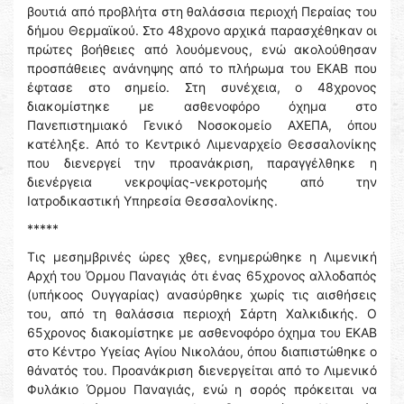
βουτιά από προβλήτα στη θαλάσσια περιοχή Περαίας του
δήμου Θερμαϊκού. Στο 48χρονο αρχικά παρασχέθηκαν οι
πρώτες βοήθειες από λουόμενους, ενώ ακολούθησαν
προσπάθειες ανάνηψης από το πλήρωμα του ΕΚΑΒ που
έφτασε στο σημείο. Στη συνέχεια, ο 48χρονος
διακομίστηκε με ασθενοφόρο όχημα στο
Πανεπιστημιακό Γενικό Νοσοκομείο ΑΧΕΠΑ, όπου
κατέληξε. Από το Κεντρικό Λιμεναρχείο Θεσσαλονίκης
που διενεργεί την προανάκριση, παραγγέλθηκε η
διενέργεια νεκροψίας-νεκροτομής από την
Ιατροδικαστική Υπηρεσία Θεσσαλονίκης.
*****
Τις μεσημβρινές ώρες χθες, ενημερώθηκε η Λιμενική
Αρχή του Όρμου Παναγιάς ότι ένας 65χρονος αλλοδαπός
(υπήκοος Ουγγαρίας) ανασύρθηκε χωρίς τις αισθήσεις
του, από τη θαλάσσια περιοχή Σάρτη Χαλκιδικής. Ο
65χρονος διακομίστηκε με ασθενοφόρο όχημα του ΕΚΑΒ
στο Κέντρο Υγείας Αγίου Νικολάου, όπου διαπιστώθηκε ο
θάνατός του. Προανάκριση διενεργείται από το Λιμενικό
Φυλάκιο Όρμου Παναγιάς, ενώ η σορός πρόκειται να