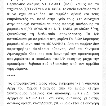
Περιπολικό σκάφος Λ.Σ.-ΕΛ.ΑΚΤ. (ΠΛΣ), καθώς και το
ταχύπλοο (Τ/Χ) «ΖΕΥΣ» Λ.Κ. 6834, το οποίο εντόπισε το Ι/
Φ να έχει επικαθήσει σε αμμώδη αβαθή και τους
επιβαίνοντές του καλά στην υγεία τους. Στη συνέχεια
στην περιοχή κατέπλευσε προς παροχή συνδρομής το
ρυμουλκό (Ρ/Κ) «ΙΩΑΝΝΗΣ» Ν.Π. 12454 με ιδιώτη δύτη,
ξεκινώντας τη διαδικασία αποκόλλησης. Το Ι/Φ
κατέπλευσε με ασφάλεια στη μαρίνα Γουβιών Κέρκυρας
ρυμουλκούμενο από το «ΙΩΑΝΝΗΣ». Από το συμβάν δεν
παρατηρήθηκε θαλάσσια ρύπανση. Από το Κεντρικό
Λιμεναρχείο Κέρκυρας που διενεργεί την προανάκριση
απαγορεύτηκε ο απόπλους του Ι/Φ σκάφους μέχρι την
προσκόμιση βεβαιωτικού αξιοπλοΐας από τον αρμόδιο
νηογνώμονα.
*****
Τις απογευματινές ώρες χθες, ενημερώθηκε η Λιμενική
Αρχή του Όρμου Παναγιάς από το Ενιαίο Κέντρο
Συντονισμού Έρευνας και Διάσωσης (Ε.Κ.Σ.Ε.Δ.) του
Αρχηγείου Λ.Σ.-ΕΛ.ΑΚΤ., ότι ένας ανήλικος χειριστής
σανίδας όρθιας κωπηλασίας (SUP) βρίσκεται σε δυσχερή