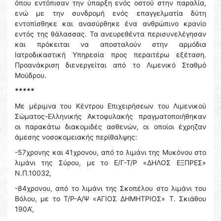
όπου εντόπισαν την ύπαρξη ενός οστού στην παραλία,
ενώ με την συνδρομή ενός επαγγελματία δύτη
εντοπίσθηκε και ανασύρθηκε ένα ανθρώπινο κρανίο
εντός της θάλασσας. Τα ανευρεθέντα περισυνελέγησαν
και πρόκειται να αποσταλούν στην αρμόδια
Ιατροδικαστική Υπηρεσία προς περαιτέρω εξέταση.
Προανάκριση διενεργείται από το Λιμενικό Σταθμό
Μούδρου.
*****
Με μέριμνα του Κέντρου Επιχειρήσεων του Λιμενικού
Σώματος-Ελληνικής Ακτοφυλακής πραγματοποιήθηκαν
οι παρακάτω διακομιδές ασθενών, οι οποίοι έχρηζαν
άμεσης νοσοκομειακής περίθαλψης:
-57χρονης και 41χρονου, από το λιμάνι της Μυκόνου στο
λιμάνι της Σύρου, με το Ε/Γ-Τ/Ρ «ΔΗΛΟΣ ΕΞΠΡΕΣ»
Ν.Π.10032,
-84χρονου, από το λιμάνι της Σκοπέλου στο λιμάνι του
Βόλου, με το Τ/Ρ-Α/Ψ «ΑΓΙΟΣ ΔΗΜΗΤΡΙΟΣ» Τ. Σκιάθου
190Α’,