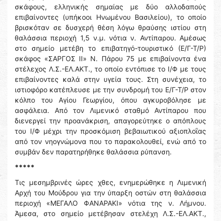
σκάφους, ελληνικής σημαίας με δύο αλλοδαπούς
επιβαίνοντες (υπήκοοι Ηνωμένου Βασιλείου), το οποίο
βρισκόταν σε δυσχερή θέση λόγω θραύσης ιστίου στη
θαλάσσια περιοχή 1,5 ν.μ. νότια ν. Αντίπαρου. Αμέσως
στο σημείο μετέβη το επιβατηγό-τουριστικό (Ε/Γ-Τ/Ρ)
σκάφος «ΣΑΡΓΟΣ ΙΙ» Ν. Πάρου 75 με επιβαίνοντα ένα
στέλεχος Λ.Σ.-ΕΛ.ΑΚΤ., το οποίο εντόπισε το Ι/Φ με τους
επιβαίνοντες καλά στην υγεία τους. Στη συνέχεια, το
ιστιοφόρο κατέπλευσε με την συνδρομή του Ε/Γ-Τ/Ρ στον
κόλπο του Αγίου Γεωργίου, όπου αγκυροβόλησε με
ασφάλεια. Από τον Λιμενικό σταθμό Αντίπαρου που
διενεργεί την προανάκριση, απαγορεύτηκε ο απόπλους
του Ι/Φ μέχρι την προσκόμιση βεβαιωτικού αξιοπλοΐας
από τον νηογνώμονα που το παρακολουθεί, ενώ από το
συμβάν δεν παρατηρήθηκε θαλάσσια ρύπανση.
*****
Τις μεσημβρινές ώρες χθες, ενημερώθηκε η Λιμενική
Αρχή του Μούδρου για την ύπαρξη οστών στη θαλάσσια
περιοχή «ΜΕΓΑΛΟ ΦΑΝΑΡΑΚΙ» νότια της ν. Λήμνου.
Άμεσα, στο σημείο μετέβησαν στελέχη Λ.Σ.-ΕΛ.ΑΚΤ.,