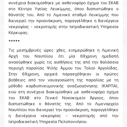
συνέχεια διακομίσθηκε με ασθενοφόρο όχημα του ΕΚΑΒ
στο Κέντρο Υγείας Λευκίμμης, όπου διαπιστώθηκε ο
θάνατός του. Από το Λιμενικό σταθμό Λευκίμμης που
διενεργεί την προανάκριση, παραγγέλθηκε η διενέργεια
νεκροψίας - νεκροτομής στην Ιατροδικαστική Υπηρεσία
Κέρκυρας.
*****
Τις μεσημβρινές ώρες χθες, ενημερώθηκε η Λιμενική
Αρχή του Ναυπλίου ότι μία 69χρονη ημεδαπή
ανασύρθηκε χωρίς τις αισθήσεις της από την θαλάσσια
περιοχή παραλίας Ψιλής Άμμου του Τολού Αργολίδας.
Στην 69χρονη, αρχικά παρασχέθηκαν οι πρώτες
βοήθειες από τον ναυαγοσώστη της παραλίας με τη
μέθοδο καρδιοπνευμονικής αναζωογόνησης (ΚΑΡΠΑ),
ενώ στη συνέχεια διακομίσθηκε με ασθενοφόρο όχημα
του ΕΚΑΒ στο Γενικό Νοσοκομείο Άργους, όπου
διαπιστώθηκε ο θάνατός της. Από το Λιμεναρχείο
Ναυπλίου που διενεργεί την προανάκριση, παραγγέλθηκε
η διενέργεια νεκροψίας - νεκροτομής από την
Ιατροδικαστική Υπηρεσία Πελοποννήσου.