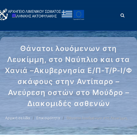
Θάνατοι λουόμενων στη
Λευκίμμη, στο Ναύπλιο και στα
Χανιά –Ακυβερνησία Ε/Π-Τ/Ρ-Ι/Φ
σκάφους στην Αντίπαρο –
Ανεύρεση οστών στο Μούδρο –
Διακομιδές ασθενών
Αρχική σελίδα
Επικαιρότητα
Θάνατοι λουόμενων στη Λευκίμμη, …