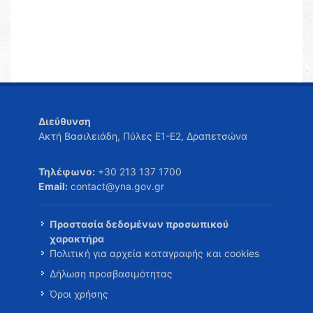
Διεύθυνση
Ακτή Βασιλειάδη, Πύλες Ε1-Ε2, Δραπετσώνα
Τηλέφωνο:
+30 213 137 1700
Email:
contact@yna.gov.gr
Προστασία δεδομένων προσωπικού
χαρακτήρα
Πολιτική για αρχεία καταγραφής και cookies
Δήλωση προσβασιμότητας
Όροι χρήσης