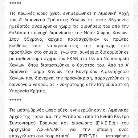
*****
Τις πρωινές ώρες χθες, ενημερώθηκε η Λιμενική Αρχή
του Α’ Λιμενικού Τμήματος Χανίων ότι ένας 55χρονος
ημεδαπός ανασύρθηκε χωρίς τις αισθήσεις του από την
θαλάσσια περιοχή Λιμενίσκου της Νέας Χώρας Χανίων.
Στον 55χρονο, αρχικά παρασχέθηκαν οι πρώτες
βοήθειες από ναυαγοσώστες της περιοχής που
προσήλθαν στο σημείο, ενώ στη συνέχεια διακομίσθηκε
με ασθενοφόρο όχημα του ΕΚΑΒ στο Γενικό Nοσοκομείο
Χανίων, όπου διαπιστώθηκε ο θάνατός του. Από το Α’
Λιμενικό Τμήμα Χανίων του Κεντρικού Λιμεναρχείου
Χανίων που διενεργεί την προανάκριση, παραγγέλθηκε η
διενέργεια νεκροψίας - νεκροτομής στην Ιατροδικαστική
Υπηρεσία Κρήτης.
*****
Τις μεσημβρινές ώρες χθες, ενημερώθηκαν οι Λιμενικές
Αρχές της Πάρου και της Αντίπαρου από το Ενιαίο Κέντρο
Συντονισμού Έρευνας και Διάσωσης (Ε.Κ.Σ.Ε.Δ.) του
Αρχηγείου Λ.Σ.-ΕΛ.ΑΚΤ. για την ύπαρξη ενός
επαγγελματικού-τουριστικού (Ε/Π-Τ/Ρ) ιστιοφόρου