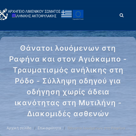
Θάνατοι λουόμενων στη
Ραφήνα και στον Αγιόκαμπο -
Τραυματισμός ανήλικης στη
Ρόδο - Σύλληψη οδηγού για
οδήγηση χωρίς άδεια
ικανότητας στη Μυτιλήνη -
Διακομιδές ασθενών
Αρχική σελίδα
Επικαιρότητα
Θάνατοι λουόμενων στη Ραφήνα …