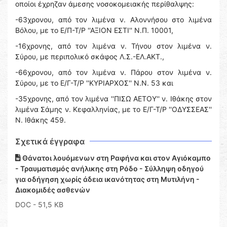
οποίοι έχρηζαν άμεσης νοσοκομειακής περίθαλψης:
-63χρονου, από τον λιμένα ν. Αλοννήσου στο λιμένα
Βόλου, με το Ε/Π-Τ/Ρ ''ΑΞΙΟΝ ΕΣΤΙ'' Ν.Π. 10001,
-16χρονης, από τον λιμένα ν. Τήνου στον λιμένα ν.
Σύρου, με περιπολικό σκάφος Λ.Σ.-ΕΛ.ΑΚΤ.,
-66χρονου, από τον λιμένα ν. Πάρου στον λιμένα ν.
Σύρου, με το Ε/Γ-Τ/Ρ ''ΚΥΡΙΑΡΧΟΣ'' Ν.Ν. 53 και
-35χρονης, από τον λιμένα ''ΠΙΣΩ ΑΕΤΟΥ'' ν. Ιθάκης στον
λιμένα Σάμης ν. Κεφαλληνίας, με το Ε/Γ-Τ/Ρ ''ΟΔΥΣΣΕΑΣ''
Ν. Ιθάκης 459.
Σχετικά έγγραφα
Θάνατοι λουόμενων στη Ραφήνα και στον Αγιόκαμπο
- Τραυματισμός ανήλικης στη Ρόδο - Σύλληψη οδηγού
για οδήγηση χωρίς άδεια ικανότητας στη Μυτιλήνη -
Διακομιδές ασθενών
DOC
- 51,5 KB