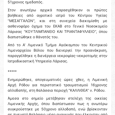
51χρονος ημεδαπός.
Στον ανωτέρω αρχικά παρασχέθηκαν οι πρώτες
βοήθειες από αγροτικό ιατρό του Κέντρου Υγείας
''ΜΕΣΑΓΓΑΛΩΝ'', και στη συνεχεία διεκομίσθη με
ασθενοφόρο όχημα του ΕΚΑΒ στο Γενικό Νοσοκομείο
Λάρισας ''ΚΟΥΤΛΙΜΠΑΝΕΙΟ ΚΑΙ ΤΡΙΑΝΤΑΦΥΛΛΕΙΟ'', όπου
διαπιστώθηκε ο θάνατός του.
Από το Α' Λιμενικό Τμήμα Αγιόκαμπου του Κεντρικού
Λιμεναρχείου Βόλου που διενεργεί την προανάκριση,
παραγγέλθηκε η διενέργεια νεκροψίας-νεκροτομής στην
Ιατροδικαστική Υπηρεσία Λάρισας.
*****
Ενημερώθηκε, απογευματινές ώρες χθες, η Λιμενική
Αρχή Ρόδου για περιστατικό τραυματισμού 16χρονης
αλλοδαπής, στη θαλάσσια περιοχή ''ΚΑΛΛΙΘΕΑ'' ν. Ρόδου.
Άμεσα στο σημείο μετέβησαν στελέχη της οικείας
Λιμενικής Αρχής, όπου διαπίστωσαν πως η ανωτέρω
συγκρούστηκε με 50χρονο αλλοδαπό, ενώ βρίσκονταν
σε πνευστό θαλάσσιο μέσο αναψυχής που έλκονταν από