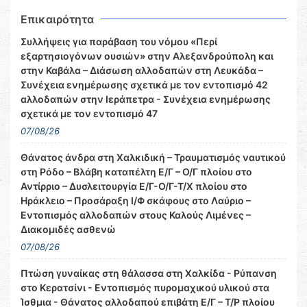
Επικαιρότητα
Συλλήψεις για παράβαση του νόμου «Περί
εξαρτησιογόνων ουσιών» στην Αλεξανδρούπολη και
στην Καβάλα – Διάσωση αλλοδαπών στη Λευκάδα –
Συνέχεια ενημέρωσης σχετικά με τον εντοπισμό 42
αλλοδαπών στην Ιεράπετρα - Συνέχεια ενημέρωσης
σχετικά με τον εντοπισμό 47
07/08/26
Θάνατος άνδρα στη Χαλκιδική – Τραυματισμός ναυτικού
στη Ρόδο – Βλάβη καταπέλτη Ε/Γ – Ο/Γ πλοίου στο
Αντίρριο – Δυσλειτουργία Ε/Γ-Ο/Γ-Τ/Χ πλοίου στο
Ηράκλειο – Προσάραξη Ι/Φ σκάφους στο Λαύριο –
Εντοπισμός αλλοδαπών στους Καλούς Λιμένες –
Διακομιδές ασθενώ
07/08/26
Πτώση γυναίκας στη θάλασσα στη Χαλκίδα - Ρύπανση
στο Κερατσίνι - Εντοπισμός πυρομαχικού υλικού στα
Ίσθμια - Θάνατος αλλοδαπού επιβάτη Ε/Γ – Τ/Ρ πλοίου