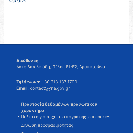
06/08/26
Διεύθυνση
Ακτή Βασιλειάδη, Πύλες Ε1-Ε2, Δραπετσώνα
Τηλέφωνο:
+30 213 137 1700
Email:
contact@yna.gov.gr
Προστασία δεδομένων προσωπικού
χαρακτήρα
Πολιτική για αρχεία καταγραφής και cookies
Δήλωση προσβασιμότητας