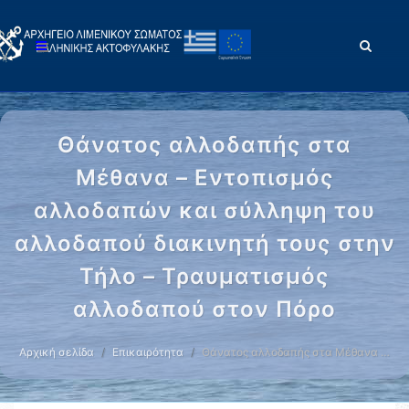
Θάνατος αλλοδαπής στα
Μέθανα – Εντοπισμός
αλλοδαπών και σύλληψη του
αλλοδαπού διακινητή τους στην
Τήλο – Τραυματισμός
αλλοδαπού στον Πόρο
Αρχική σελίδα
Επικαιρότητα
Θάνατος αλλοδαπής στα Μέθανα …