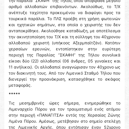
την παραλία ‘’ΣΚΑΦΗ’’ της Τήλου, όπου αποβίβασε μεγάλο
αριθμό αλλοδαπών επιβαινόντων. Ακολούθως, το Τ/Χ
ανέπτυξε ταχύτητα προκειμένου να διαφύγει προς τα
τουρκικά παράλια. Το ΠΛΣ προέβη στη χρήση φωτεινών
και ηχητικών σημάτων, στα οποία ο χειριστής του δεν
ανταποκρίθηκε. Ακολούθησε καταδίωξη, με αποτέλεσμα
την ακινητοποίηση του Τ/Χ και τη σύλληψη του 40χρονου
αλλοδαπού χειριστή (υπήκοος Αζερμπαϊτζάν). Κατόπιν
χερσαίων ερευνών, εντοπίστηκαν στην ευρύτερη
περιοχή της Παραλίας ‘’ΣΚΑΦΗ’’ της Τήλου συνολικά
είκοσι δύο (22) αλλοδαποί (06 άνδρες, 05 γυναίκες και
11 ανήλικοι). Οι αλλοδαποί αναγνώρισαν τον 40χρονο ως
τον διακινητή τους. Από τον Λιμενικό Σταθμό Τήλου που
διενεργεί την προανάκριση, κατασχέθηκε το σκάφος
μεταφοράς.
*****
Τις μεσημβρινές ώρες σήμερα, ενημερώθηκε το
Λιμεναρχείο Πόρου για τον τραυματισμό ενός ατόμου
στην περιοχή «ΠΑΝΑΓΙΤΣΑ» εντός της Χερσαίας Ζώνης
Λιμένα Πόρου. Αμέσως, μετέβησαν στο σημείο στελέχη
της Λιμενικής Αρχής, όπου εντόπισαν έναν 52χρονο