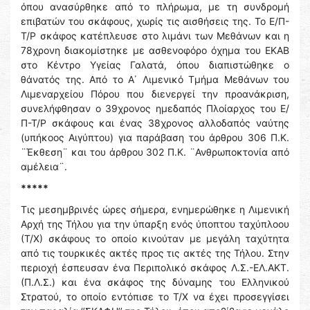
όπου ανασύρθηκε από το πλήρωμα, με τη συνδρομή
επιβατών του σκάφους, χωρίς τις αισθήσεις της. Το Ε/Π-
Τ/Ρ σκάφος κατέπλευσε στο λιμάνι των Μεθάνων και η
78χρονη διακομίστηκε με ασθενοφόρο όχημα του ΕΚΑΒ
στο Κέντρο Υγείας Γαλατά, όπου διαπιστώθηκε ο
θάνατός της. Από το Α΄ Λιμενικό Τμήμα Μεθάνων του
Λιμεναρχείου Πόρου που διενεργεί την προανάκριση,
συνελήφθησαν ο 39χρονος ημεδαπός Πλοίαρχος του Ε/
Π-Τ/Ρ σκάφους και ένας 38χρονος αλλοδαπός ναύτης
(υπήκοος Αιγύπτου) για παράβαση του άρθρου 306 Π.Κ.
¨Έκθεση¨ και του άρθρου 302 Π.Κ. ¨Ανθρωποκτονία από
αμέλεια¨.
*****
Τις μεσημβρινές ώρες σήμερα, ενημερώθηκε η Λιμενική
Αρχή της Τήλου για την ύπαρξη ενός ύποπτου ταχύπλοου
(Τ/Χ) σκάφους το οποίο κινούταν με μεγάλη ταχύτητα
από τις τουρκικές ακτές προς τις ακτές της Τήλου. Στην
περιοχή έσπευσαν ένα Περιπολικό σκάφος Λ.Σ.-ΕΛ.ΑΚΤ.
(Π.Λ.Σ.) και ένα σκάφος της δύναμης του Ελληνικού
Στρατού, το οποίο εντόπισε το Τ/Χ να έχει προσεγγίσει