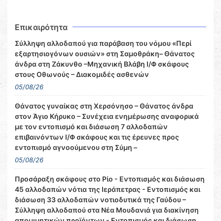
Επικαιρότητα
Σύλληψη αλλοδαπού για παράβαση του νόμου «Περί
εξαρτησιογόνων ουσιών» στη Σαμοθράκη– Θάνατος
άνδρα στη Ζάκυνθο –Μηχανική Βλάβη Ι/Φ σκάφους
στους Οθωνούς – Διακομιδές ασθενών
05/08/26
Θάνατος γυναίκας στη Χερσόνησο – Θάνατος άνδρα
στον Άγιο Κήρυκο – Συνέχεια ενημέρωσης αναφορικά
με τον εντοπισμό και διάσωση 7 αλλοδαπών
επιβαινόντων Ι/Φ σκάφους και τις έρευνες προς
εντοπισμό αγνοούμενου στη Σύμη –
05/08/26
Προσάραξη σκάφους στο Ρίο - Εντοπισμός και διάσωση
45 αλλοδαπών νότια της Ιεράπετρας - Εντοπισμός και
διάσωση 33 αλλοδαπών νοτιοδυτικά της Γαύδου –
Σύλληψη αλλοδαπού στα Νέα Μουδανιά για διακίνηση
απομιμητικών προϊόντων - Εντοπισμός και διάσωση