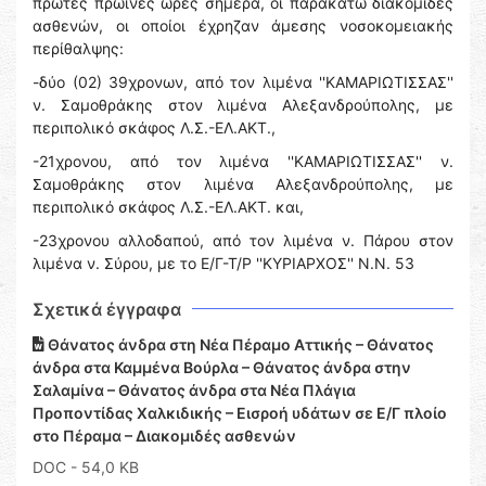
πρώτες πρωινές ώρες σήμερα, οι παρακάτω διακομιδές
ασθενών, οι οποίοι έχρηζαν άμεσης νοσοκομειακής
περίθαλψης:
-δύο (02) 39χρονων, από τον λιμένα ''ΚΑΜΑΡΙΩΤΙΣΣΑΣ''
ν. Σαμοθράκης στον λιμένα Αλεξανδρούπολης, με
περιπολικό σκάφος Λ.Σ.-ΕΛ.ΑΚΤ.,
-21χρονου, από τον λιμένα ''ΚΑΜΑΡΙΩΤΙΣΣΑΣ'' ν.
Σαμοθράκης στον λιμένα Αλεξανδρούπολης, με
περιπολικό σκάφος Λ.Σ.-ΕΛ.ΑΚΤ. και,
-23χρονου αλλοδαπού, από τον λιμένα ν. Πάρου στον
λιμένα ν. Σύρου, με το Ε/Γ-Τ/Ρ ''ΚΥΡΙΑΡΧΟΣ'' Ν.Ν. 53
Σχετικά έγγραφα
Θάνατος άνδρα στη Νέα Πέραμο Αττικής – Θάνατος
άνδρα στα Καμμένα Βούρλα – Θάνατος άνδρα στην
Σαλαμίνα – Θάνατος άνδρα στα Νέα Πλάγια
Προποντίδας Χαλκιδικής – Εισροή υδάτων σε Ε/Γ πλοίο
στο Πέραμα – Διακομιδές ασθενών
DOC
- 54,0 KB