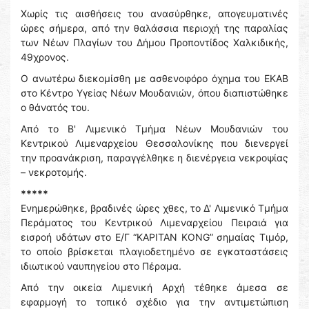
Χωρίς τις αισθήσεις του ανασύρθηκε, απογευματινές
ώρες σήμερα, από την θαλάσσια περιοχή της παραλίας
των Νέων Πλαγίων του Δήμου Προποντίδος Χαλκιδικής,
49χρονος.
Ο ανωτέρω διεκομίσθη με ασθενοφόρο όχημα του ΕΚΑΒ
στο Κέντρο Υγείας Νέων Μουδανιών, όπου διαπιστώθηκε
ο θάνατός του.
Από το Β' Λιμενικό Τμήμα Νέων Μουδανιών του
Κεντρικού Λιμεναρχείου Θεσσαλονίκης που διενεργεί
την προανάκριση, παραγγέλθηκε η διενέργεια νεκροψίας
– νεκροτομής.
*****
Ενημερώθηκε, βραδινές ώρες χθες, το Δ' Λιμενικό Τμήμα
Περάματος του Κεντρικού Λιμεναρχείου Πειραιά για
εισροή υδάτων στο Ε/Γ “KAPITAN KONG” σημαίας Τιμόρ,
το οποίο βρίσκεται πλαγιοδετημένο σε εγκαταστάσεις
ιδιωτικού ναυπηγείου στο Πέραμα.
Από την οικεία Λιμενική Αρχή τέθηκε άμεσα σε
εφαρμογή το τοπικό σχέδιο για την αντιμετώπιση