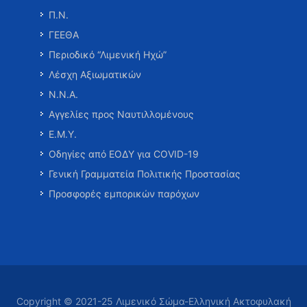
Π.Ν.
ΓΕΕΘΑ
Περιοδικό “Λιμενική Ηχώ”
Λέσχη Αξιωματικών
Ν.Ν.Α.
Αγγελίες προς Ναυτιλλομένους
Ε.Μ.Υ.
Οδηγίες από ΕΟΔΥ για COVID-19
Γενική Γραμματεία Πολιτικής Προστασίας
Προσφορές εμπορικών παρόχων
Copyright © 2021-25 Λιμενικό Σώμα-Ελληνική Ακτοφυλακή