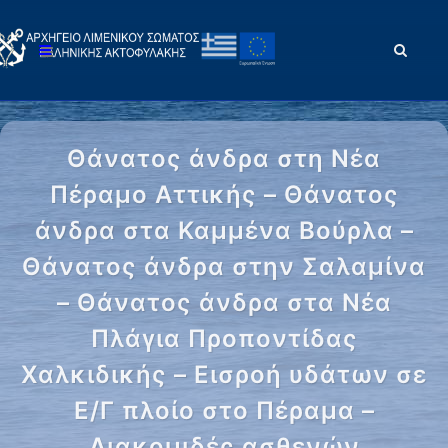
Θάνατος άνδρα στη Νέα
Πέραμο Αττικής – Θάνατος
άνδρα στα Καμμένα Βούρλα –
Θάνατος άνδρα στην Σαλαμίνα
– Θάνατος άνδρα στα Νέα
Πλάγια Προποντίδας
Χαλκιδικής – Εισροή υδάτων σε
Ε/Γ πλοίο στο Πέραμα –
Διακομιδές ασθενών