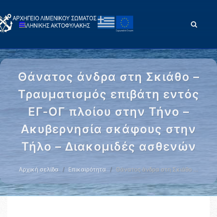
Θάνατος άνδρα στη Σκιάθο –
Τραυματισμός επιβάτη εντός
ΕΓ-ΟΓ πλοίου στην Τήνο –
Ακυβερνησία σκάφους στην
Τήλο – Διακομιδές ασθενών
Αρχική σελίδα
Επικαιρότητα
Θάνατος άνδρα στη Σκιάθο …