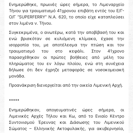
Ενημερώθηκε, πρωινές ώρες σήμερα, το Λιμεναρχείο
Τήνου για τραυματισμό 41χρονου επιβάτη εντός του Ε/Γ-
Ο/Γ “SUPERFERRY” Ν.A. 620, το οποίο είχε καταπλεύσει
στον λιμένα ν. Τήνου.
Συγκεκριμένα, ο ανωτέρω, κατά την αποβίβασή του και
ενώ βρισκόταν σε κυλιόμενη κλίμακα, έχασε την
ισορροπία του, με αποτέλεσμα την πτώση και τον
τραυματισμό του στο κεφάλι. Στον 41χρονο
παρασχέθηκαν οι πρώτες βοήθειες από μέλη του
πληρώματος του εν λόγω πλοίου, ενώ στη συνέχεια
δήλωσε ότι δεν έχρηζε μεταφοράς σε νοσοκομειακή
μονάδα.
Προανάκριση διενεργείται από την οικεία Λιμενική Αρχή.
*****
Ενημερώθηκαν, απογευματινές ώρες σήμερα, οι
Λιμενικές Αρχές Τήλου και Κω, από το Ενιαίο Κέντρο
Συντονισμού Έρευνας και Διάσωσης του Λιμενικού
Σώματος – Ελληνικής Ακτοφυλακής, για ακυβερνησία,