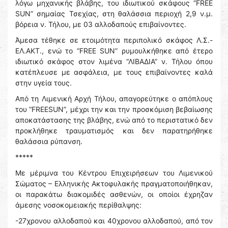
λόγω μηχανικής βλάβης, του ιδιωτικού σκάφους “FREE
SUN” σημαίας Τσεχίας, στη θαλάσσια περιοχή 2,9 ν.μ.
βόρεια ν. Τήλου, με 03 αλλοδαπούς επιβαίνοντες.
Άμεσα τέθηκε σε ετοιμότητα περιπολικό σκάφος Λ.Σ.-
ΕΛ.ΑΚΤ., ενώ το “FREE SUN” ρυμουλκήθηκε από έτερο
ιδιωτικό σκάφος στον λιμένα “ΛΙΒΑΔΙΑ” ν. Τήλου όπου
κατέπλευσε με ασφάλεια, με τους επιβαίνοντες καλά
στην υγεία τους.
Από τη Λιμενική Αρχή Τήλου, απαγορεύτηκε ο απόπλους
του “FREESUN”, μέχρι την και την προσκόμιση βεβαίωσης
αποκατάστασης της βλάβης, ενώ από το περιστατικό δεν
προκλήθηκε τραυματισμός και δεν παρατηρήθηκε
θαλάσσια ρύπανση.
*****
Με μέριμνα του Κέντρου Επιχειρήσεων του Λιμενικού
Σώματος – Ελληνικής Ακτοφυλακής πραγματοποιήθηκαν,
οι παρακάτω διακομιδές ασθενών, οι οποίοι έχρηζαν
άμεσης νοσοκομειακής περίθαλψης:
-27χρονου αλλοδαπού και 40χρονου αλλοδαπού, από τον