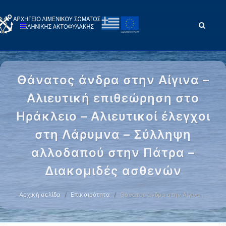
Θάνατος άνδρα στην Αίγινα –
Αλιευτική επιθεώρηση στο
Ηράκλειο – Αλιευτικοί έλεγχοι
στη Λάρυμνα – Σύλληψη
αλλοδαπού στην Πάτρα –
Διακομιδές ασθενών
Αρχική σελίδα
Επικαιρότητα
Θάνατος άνδρα στην Αίγινα …