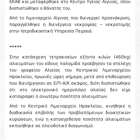
ΕΚΑΒ και μεταφέρθηκε στο Κέντρο Υγείας Αίγινας, όπου
διαπιστώθηκε ο θάνατός του.
Από το Λιμεναρχείο Αίγινας που διενεργεί προανάκριση,
παραγγέλθηκε η διενέργεια νεκροψίας – νεκροτομής
στην Ιατροδικαστική Υπηρεσία Πειραιά.
*****
Στην κατάσχεση τετρακοσίων εξήντα κιλών (460kg)
αλιευμάτων του είδους παλαμίδα προέβησαν τα στελέχη
του γραφείου Αλιείας του Κεντρικού Λιμεναρχείου
Ηρακλείου, πρωινές ώρες σήμερα, μετά από επιθεώρηση
που διενήργησαν σε Ε/Π-Α/Κ σκάφος, διότι διαπιστώθηκε
ότι στο ηλεκτρονικό ημερολόγιο αλιείας δεν είχε
καταγραφεί η ανωτέρω ποσότητα αλιευμάτων.
Από το Κεντρικό Λιμεναρχείο Ηρακλείου, κινήθηκε η
διαδικασία επιβολής των προβλεπόμενων διοικητικών
κυρώσεων, ενώ η κατασχεθείσα ποσότητα αλιευμάτων
εκποιήθηκε σε πλειοδοτικό διαγωνισμό.