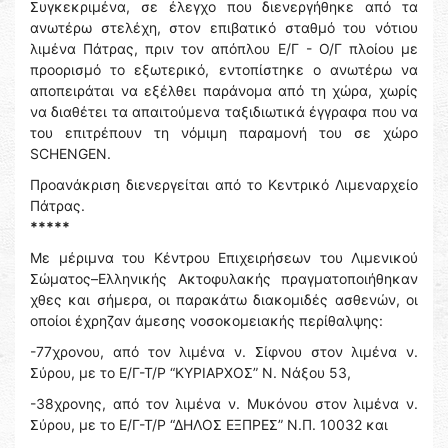
Συγκεκριμένα, σε έλεγχο που διενεργήθηκε από τα
ανωτέρω στελέχη, στον επιβατικό σταθμό του νότιου
λιμένα Πάτρας, πριν τον απόπλου Ε/Γ - Ο/Γ πλοίου με
προορισμό το εξωτερικό, εντοπίστηκε ο ανωτέρω να
αποπειράται να εξέλθει παράνομα από τη χώρα, χωρίς
να διαθέτει τα απαιτούμενα ταξιδιωτικά έγγραφα που να
του επιτρέπουν τη νόμιμη παραμονή του σε χώρο
SCHENGEN.
Προανάκριση διενεργείται από το Κεντρικό Λιμεναρχείο
Πάτρας.
*****
Με μέριμνα του Κέντρου Επιχειρήσεων του Λιμενικού
Σώματος–Ελληνικής Ακτοφυλακής πραγματοποιήθηκαν
χθες και σήμερα, οι παρακάτω διακομιδές ασθενών, οι
οποίοι έχρηζαν άμεσης νοσοκομειακής περίθαλψης:
-77χρονου, από τον λιμένα ν. Σίφνου στον λιμένα ν.
Σύρου, με το Ε/Γ-Τ/Ρ “ΚΥΡΙΑΡΧΟΣ” Ν. Νάξου 53,
-38χρονης, από τον λιμένα ν. Μυκόνου στον λιμένα ν.
Σύρου, με το Ε/Γ-Τ/Ρ “ΔΗΛΟΣ ΕΞΠΡΕΣ” Ν.Π. 10032 και