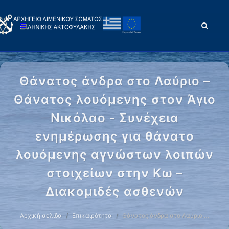
Θάνατος άνδρα στο Λαύριο –
Θάνατος λουόμενης στον Άγιο
Νικόλαο - Συνέχεια
ενημέρωσης για θάνατο
λουόμενης αγνώστων λοιπών
στοιχείων στην Κω –
Διακομιδές ασθενών
Αρχική σελίδα
Επικαιρότητα
Θάνατος άνδρα στο Λαύριο …