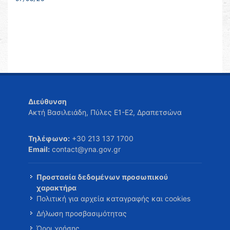
Διεύθυνση
Ακτή Βασιλειάδη, Πύλες Ε1-Ε2, Δραπετσώνα
Τηλέφωνο:
+30 213 137 1700
Email:
contact@yna.gov.gr
Προστασία δεδομένων προσωπικού
χαρακτήρα
Πολιτική για αρχεία καταγραφής και cookies
Δήλωση προσβασιμότητας
Όροι χρήσης