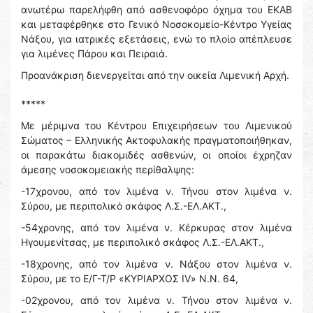
ανωτέρω παρελήφθη από ασθενοφόρο όχημα του ΕΚΑΒ
και μεταφέρθηκε στο Γενικό Νοσοκομείο-Κέντρο Υγείας
Νάξου, για ιατρικές εξετάσεις, ενώ το πλοίο απέπλευσε
για λιμένες Πάρου και Πειραιά.
Προανάκριση διενεργείται από την οικεία Λιμενική Αρχή.
*****
Με μέριμνα του Κέντρου Επιχειρήσεων του Λιμενικού
Σώματος – Ελληνικής Ακτοφυλακής πραγματοποιήθηκαν,
οι παρακάτω διακομιδές ασθενών, οι οποίοι έχρηζαν
άμεσης νοσοκομειακής περίθαλψης:
-17χρονου, από τον λιμένα ν. Τήνου στον λιμένα ν.
Σύρου, με περιπολικό σκάφος Λ.Σ.-ΕΛ.ΑΚΤ.,
-54χρονης, από τον λιμένα ν. Κέρκυρας στον λιμένα
Ηγουμενίτσας, με περιπολικό σκάφος Λ.Σ.-ΕΛ.ΑΚΤ.,
-18χρονης, από τον λιμένα ν. Νάξου στον λιμένα ν.
Σύρου, με το Ε/Γ-Τ/Ρ «ΚΥΡΙΑΡΧΟΣ IV» Ν.Ν. 64,
-02χρονου, από τον λιμένα ν. Τήνου στον λιμένα ν.