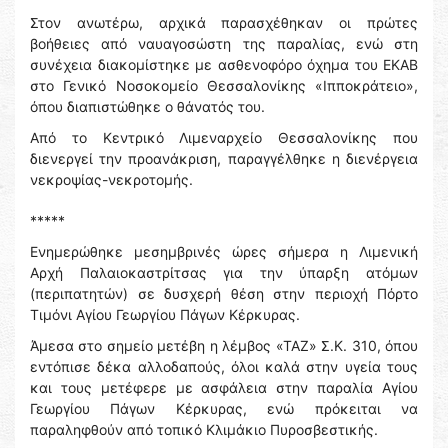
Στον ανωτέρω, αρχικά παρασχέθηκαν οι πρώτες
βοήθειες από ναυαγοσώστη της παραλίας, ενώ στη
συνέχεια διακομίστηκε με ασθενοφόρο όχημα του ΕΚΑΒ
στο Γενικό Νοσοκομείο Θεσσαλονίκης «Ιπποκράτειο»,
όπου διαπιστώθηκε ο θάνατός του.
Από το Κεντρικό Λιμεναρχείο Θεσσαλονίκης που
διενεργεί την προανάκριση, παραγγέλθηκε η διενέργεια
νεκροψίας-νεκροτομής.
*****
Ενημερώθηκε μεσημβρινές ώρες σήμερα η Λιμενική
Αρχή Παλαιοκαστρίτσας για την ύπαρξη ατόμων
(περιπατητών) σε δυσχερή θέση στην περιοχή Πόρτο
Τιμόνι Αγίου Γεωργίου Πάγων Κέρκυρας.
Άμεσα στο σημείο μετέβη η λέμβος «ΤΑΖ» Σ.Κ. 310, όπου
εντόπισε δέκα αλλοδαπούς, όλοι καλά στην υγεία τους
και τους μετέφερε με ασφάλεια στην παραλία Αγίου
Γεωργίου Πάγων Κέρκυρας, ενώ πρόκειται να
παραληφθούν από τοπικό Κλιμάκιο Πυροσβεστικής.