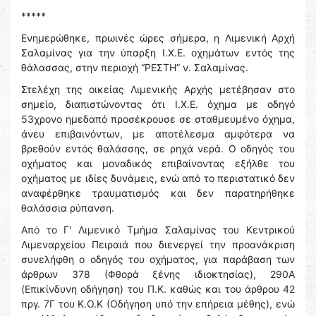
*****
Ενημερώθηκε, πρωινές ώρες σήμερα, η Λιμενική Αρχή
Σαλαμίνας για την ύπαρξη Ι.Χ.Ε. οχημάτων εντός της
θάλασσας, στην περιοχή “ΡΕΣΤΗ” ν. Σαλαμίνας.
Στελέχη της οικείας Λιμενικής Αρχής μετέβησαν στο
σημείο, διαπιστώνοντας ότι Ι.Χ.Ε. όχημα με οδηγό
53χρονο ημεδαπό προσέκρουσε σε σταθμευμένο όχημα,
άνευ επιβαινόντων, με αποτέλεσμα αμφότερα να
βρεθούν εντός θαλάσσης, σε ρηχά νερά. Ο οδηγός του
οχήματος και μοναδικός επιβαίνοντας εξήλθε του
οχήματος με ιδίες δυνάμεις, ενώ από το περιστατικό δεν
αναφέρθηκε τραυματισμός και δεν παρατηρήθηκε
θαλάσσια ρύπανση.
Από το Γ' Λιμενικό Τμήμα Σαλαμίνας του Κεντρικού
Λιμεναρχείου Πειραιά που διενεργεί την προανάκριση
συνελήφθη ο οδηγός του οχήματος, για παράβαση των
άρθρων 378 (Φθορά ξένης ιδιοκτησίας), 290Α
(Επικίνδυνη οδήγηση) του Π.Κ. καθώς και του άρθρου 42
πργ. 7Γ του Κ.Ο.Κ (Οδήγηση υπό την επήρεια μέθης), ενώ