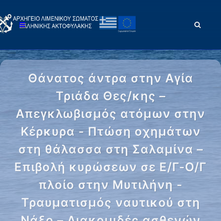
Θάνατος άντρα στην Αγία
Τριάδα Θες/κης –
Απεγκλωβισμός ατόμων στην
Κέρκυρα - Πτώση οχημάτων
στη θάλασσα στη Σαλαμίνα –
Επιβολή κυρώσεων σε Ε/Γ-Ο/Γ
πλοίο στην Μυτιλήνη -
Τραυματισμός ναυτικού στη
Νάξο – Διακομιδές ασθενών