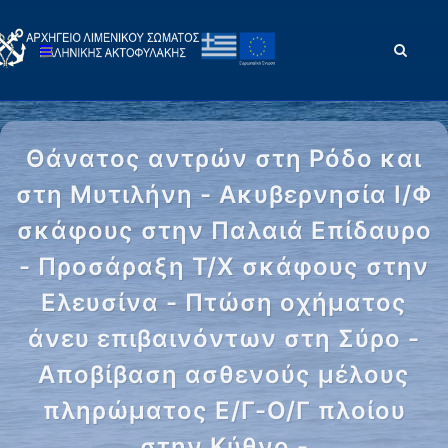
Θάνατος αντρών στη Ρόδο και
στη Μυτιλήνη - Ακυβερνησία Ι/Φ
σκάφους στην Παλαιά Επίδαυρο
- Προσάραξη Τ/Χ σκάφους στην
Ελευσίνα - Πτώση οχήματος
άνευ επιβαινόντων στη Σύρο -
Αποβίβαση ασθενούς μέλους
πληρώματος Ε/Γ-Ο/Γ πλοίου
στην Κύθνο -