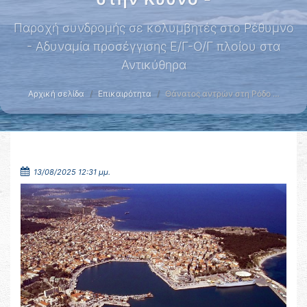
Παροχή συνδρομής σε κολυμβητές στο Ρέθυμνο
- Αδυναμία προσέγγισης Ε/Γ-Ο/Γ πλοίου στα
Αντικύθηρα
Αρχική σελίδα
Επικαιρότητα
Θάνατος αντρών στη Ρόδο …
13/08/2025 12:31 μμ.