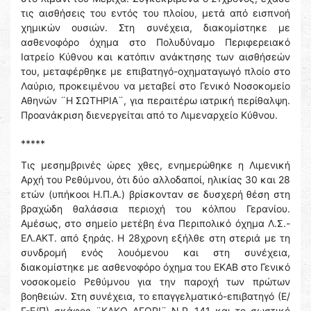
τις αισθήσεις του εντός του πλοίου, μετά από εισπνοή
χημικών ουσιών. Στη συνέχεια, διακομίστηκε με
ασθενοφόρο όχημα στο Πολυδύναμο Περιφερειακό
Ιατρείο Κύθνου και κατόπιν ανάκτησης των αισθήσεών
του, μεταφέρθηκε με επιβατηγό-οχηματαγωγό πλοίο στο
Λαύριο, προκειμένου να μεταβεί στο Γενικό Νοσοκομείο
Αθηνών ¨Η ΣΩΤΗΡΙΑ¨, για περαιτέρω ιατρική περίθαλψη.
Προανάκριση διενεργείται από το Λιμεναρχείο Κύθνου.
*****
Τις μεσημβρινές ώρες χθες, ενημερώθηκε η Λιμενική
Αρχή του Ρεθύμνου, ότι δύο αλλοδαποί, ηλικίας 30 και 28
ετών (υπήκοοι Η.Π.Α.) βρίσκονταν σε δυσχερή θέση στη
βραχώδη θαλάσσια περιοχή του κόλπου Γερανίου.
Αμέσως, στο σημείο μετέβη ένα Περιπολικό όχημα Λ.Σ.-
ΕΛ.ΑΚΤ. από ξηράς. Η 28χρονη εξήλθε στη στεριά με τη
συνδρομή ενός λουόμενου και στη συνέχεια,
διακομίστηκε με ασθενοφόρο όχημα του ΕΚΑΒ στο Γενικό
νοσοκομείο Ρεθύμνου για την παροχή των πρώτων
βοηθειών. Στη συνέχεια, το επαγγελματικό-επιβατηγό (Ε/
Γ-Ε/Π) σκάφος ¨ΚΑΚΟ ΑΓΟΡΙ¨ Ν.Ρ .141 και το σωστικό