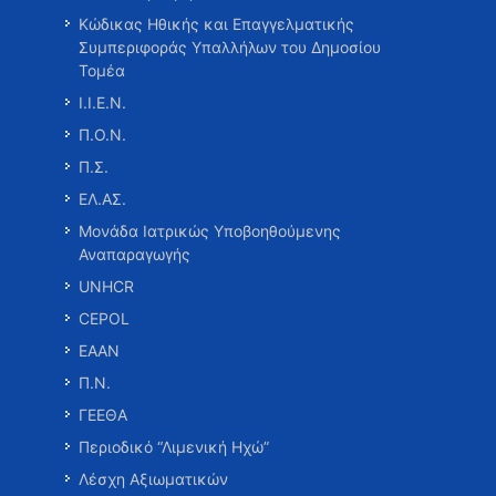
Κώδικας Ηθικής και Επαγγελματικής
Συμπεριφοράς Υπαλλήλων του Δημοσίου
Τομέα
Ι.Ι.Ε.Ν.
Π.Ο.Ν.
Π.Σ.
ΕΛ.ΑΣ.
Μονάδα Ιατρικώς Υποβοηθούμενης
Αναπαραγωγής
UNHCR
CEPOL
ΕΑΑΝ
Π.Ν.
ΓΕΕΘΑ
Περιοδικό “Λιμενική Ηχώ”
Λέσχη Αξιωματικών