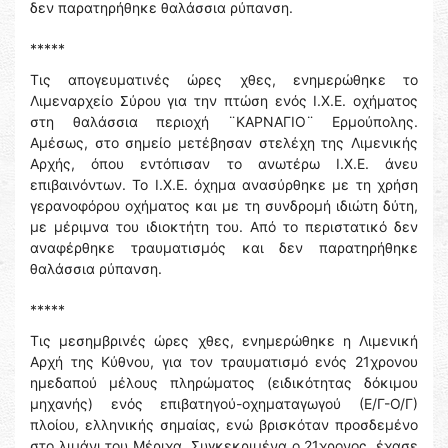
δεν παρατηρήθηκε θαλάσσια ρύπανση.
*****
Τις απογευματινές ώρες χθες, ενημερώθηκε το
Λιμεναρχείο Σύρου για την πτώση ενός Ι.Χ.Ε. οχήματος
στη θαλάσσια περιοχή ¨ΚΑΡΝΑΓΙΟ¨ Ερμούπολης.
Αμέσως, στο σημείο μετέβησαν στελέχη της Λιμενικής
Αρχής, όπου εντόπισαν το ανωτέρω Ι.Χ.Ε. άνευ
επιβαινόντων. Το Ι.Χ.Ε. όχημα ανασύρθηκε με τη χρήση
γερανοφόρου οχήματος και με τη συνδρομή ιδιώτη δύτη,
με μέριμνα του ιδιοκτήτη του. Από το περιστατικό δεν
αναφέρθηκε τραυματισμός και δεν παρατηρήθηκε
θαλάσσια ρύπανση.
*****
Τις μεσημβρινές ώρες χθες, ενημερώθηκε η Λιμενική
Αρχή της Κύθνου, για τον τραυματισμό ενός 21χρονου
ημεδαπού μέλους πληρώματος (ειδικότητας δόκιμου
μηχανής) ενός επιβατηγού-οχηματαγωγού (Ε/Γ-Ο/Γ)
πλοίου, ελληνικής σημαίας, ενώ βρισκόταν προσδεμένο
στο λιμάνι του Μέριχα. Συγκεκριμένα ο 21χρονος, έχασε