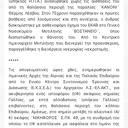
(υπήκοος Η.Π.Α.) ανασύρθηκε χωρίς τις αισθήσεις του
από τη θαλάσσια περιοχή της παραλίας ¨ΚΑΝΟΝΙ¨
Θέρμης Λέσβου. Στον 75χρονο παρασχέθηκαν οι πρώτες
βοήθειες από λουόμενους και στη συνέχεια, ο άνδρας
διακομίστηκε με ασθενοφόρο όχημα του ΕΚΑΒ στο Γενικό
Νοσοκομείο Μυτιλήνης ¨ΒΟΣΤΑΝΕΙΟ¨, όπου
διαπιστώθηκε ο θάνατός του. Από το Κεντρικό
Λιμεναρχείο Μυτιλήνης που διενεργεί την προανάκριση,
παραγγέλθηκε η διενέργεια νεκροψίας-νεκροτομής.
*****
Τις απογευματινές ώρες χθες, ενημερώθηκαν οι
Λιμενικές Αρχές της Αίγινας και της Παλαιάς Επιδαύρου
από το Ενιαίο Κέντρο Συντονισμού Έρευνας και
Διάσωσης (Ε.Κ.Σ.Ε.Δ.) του Αρχηγείου Λ.Σ.-ΕΛ.ΑΚΤ., για
ακυβερνησία ενός ιστιοφόρου (Ι/Φ) σκάφους σημαίας
Γαλλίας, με επτά αλλοδαπούς (υπήκοοι Γαλλίας)
επιβαίνοντες, στη θαλάσσια περιοχή του κόλπου
Επιδαύρου. Αμέσως, στο σημείο μετέβη το αλιευτικό (Α/
Κ) σκάφος ¨ΝΙΚΗΦΟΡΟΣ¨ Σ.ΠΧ. 49, με τη συνδρομή του
οποίου το Ι/Φ κατέπλευσε με ασφάλεια στο λιμάνι της