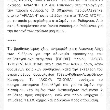
σκάφος ¨ΑΡΙΑΔΝΗ¨ Τ.Ρ. 470 έσπευσαν στην περιοχή για
την παροχή συνδρομής. Ο 30χρονος περισυλλέχθηκε
από το ¨ΑΡΙΑΔΝΗ¨ και επιβιβάστηκε στο ¨ΚΑΚΟ ΑΓΟΡΙ¨,
με το οποίο μεταφέρθηκε στο λιμάνι του Ρεθύμνου. Από
εκεί, διακομίστηκε στο Γενικό νοσοκομείο Ρεθύμνου, για
την παροχή των πρώτων βοηθειών.
*****
Τις βραδινές ώρες χθες, ενημερώθηκε η Λιμενική Αρχή
των Κυθήρων για την αδυναμία προσέγγισης του
επιβατηγού-οχηματαγωγού (Ε/Γ-Ο/Γ) πλοίου ¨ΑΚΟΥΑ
ΤΖΙΟΥΕΛ¨ Ν.Π. 11045 στο λιμάνι των Αντικυθήρων, λόγω
δυσμενών καιρικών συνθηκών, κατά την εκτέλεση του
εγκεκριμένου δρομολογίου Γύθειο-Κύθηρα-Αντικύθηρα-
Κίσσαμος. Το ¨ΑΚΟΥΑ ΤΖΙΟΥΕΛ¨ συνέχισε το
προγραμματισμένο δρομολόγιό του για το λιμάνι της
Κισσάμου. Στο λιμάνι των Αντικυθήρων ανέμεναν 2
επιβάτες προς επιβίβαση, ενώ στο πλοίο υπήρχαν 8
επιβάτες, 1 Ε.Ι.Χ. όχημα και 2 δίκυκλα προς αποβίβαση.