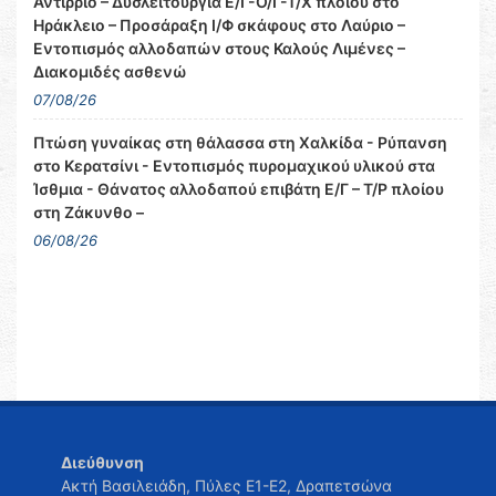
Αντίρριο – Δυσλειτουργία Ε/Γ-Ο/Γ-Τ/Χ πλοίου στο
Ηράκλειο – Προσάραξη Ι/Φ σκάφους στο Λαύριο –
Εντοπισμός αλλοδαπών στους Καλούς Λιμένες –
Διακομιδές ασθενώ
07/08/26
Πτώση γυναίκας στη θάλασσα στη Χαλκίδα - Ρύπανση
στο Κερατσίνι - Εντοπισμός πυρομαχικού υλικού στα
Ίσθμια - Θάνατος αλλοδαπού επιβάτη Ε/Γ – Τ/Ρ πλοίου
στη Ζάκυνθο –
06/08/26
Διεύθυνση
Ακτή Βασιλειάδη, Πύλες Ε1-Ε2, Δραπετσώνα