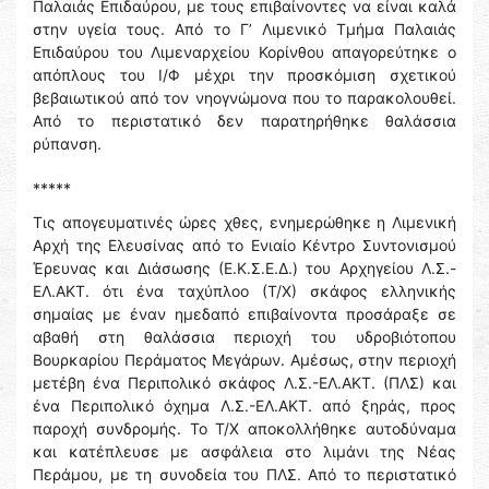
Παλαιάς Επιδαύρου, με τους επιβαίνοντες να είναι καλά
στην υγεία τους. Από το Γ’ Λιμενικό Τμήμα Παλαιάς
Επιδαύρου του Λιμεναρχείου Κορίνθου απαγορεύτηκε ο
απόπλους του Ι/Φ μέχρι την προσκόμιση σχετικού
βεβαιωτικού από τον νηογνώμονα που το παρακολουθεί.
Από το περιστατικό δεν παρατηρήθηκε θαλάσσια
ρύπανση.
*****
Τις απογευματινές ώρες χθες, ενημερώθηκε η Λιμενική
Αρχή της Ελευσίνας από το Ενιαίο Κέντρο Συντονισμού
Έρευνας και Διάσωσης (Ε.Κ.Σ.Ε.Δ.) του Αρχηγείου Λ.Σ.-
ΕΛ.ΑΚΤ. ότι ένα ταχύπλοο (Τ/Χ) σκάφος ελληνικής
σημαίας με έναν ημεδαπό επιβαίνοντα προσάραξε σε
αβαθή στη θαλάσσια περιοχή του υδροβιότοπου
Βουρκαρίου Περάματος Μεγάρων. Αμέσως, στην περιοχή
μετέβη ένα Περιπολικό σκάφος Λ.Σ.-ΕΛ.ΑΚΤ. (ΠΛΣ) και
ένα Περιπολικό όχημα Λ.Σ.-ΕΛ.ΑΚΤ. από ξηράς, προς
παροχή συνδρομής. Το Τ/Χ αποκολλήθηκε αυτοδύναμα
και κατέπλευσε με ασφάλεια στο λιμάνι της Νέας
Περάμου, με τη συνοδεία του ΠΛΣ. Από το περιστατικό