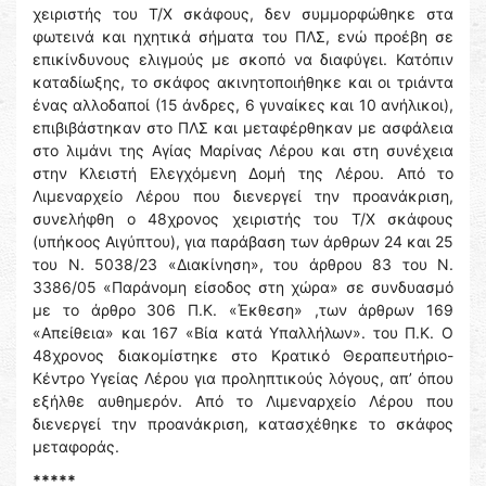
χειριστής του Τ/Χ σκάφους, δεν συμμορφώθηκε στα
φωτεινά και ηχητικά σήματα του ΠΛΣ, ενώ προέβη σε
επικίνδυνους ελιγμούς με σκοπό να διαφύγει. Κατόπιν
καταδίωξης, το σκάφος ακινητοποιήθηκε και οι τριάντα
ένας αλλοδαποί (15 άνδρες, 6 γυναίκες και 10 ανήλικοι),
επιβιβάστηκαν στο ΠΛΣ και μεταφέρθηκαν με ασφάλεια
στο λιμάνι της Αγίας Μαρίνας Λέρου και στη συνέχεια
στην Κλειστή Ελεγχόμενη Δομή της Λέρου. Από το
Λιμεναρχείο Λέρου που διενεργεί την προανάκριση,
συνελήφθη ο 48χρονος χειριστής του Τ/Χ σκάφους
(υπήκοος Αιγύπτου), για παράβαση των άρθρων 24 και 25
του Ν. 5038/23 «Διακίνηση», του άρθρου 83 του Ν.
3386/05 «Παράνομη είσοδος στη χώρα» σε συνδυασμό
με το άρθρο 306 Π.Κ. «Έκθεση» ,των άρθρων 169
«Απείθεια» και 167 «Βία κατά Υπαλλήλων». του Π.Κ. Ο
48χρονος διακομίστηκε στο Κρατικό Θεραπευτήριο-
Κέντρο Υγείας Λέρου για προληπτικούς λόγους, απ’ όπου
εξήλθε αυθημερόν. Από το Λιμεναρχείο Λέρου που
διενεργεί την προανάκριση, κατασχέθηκε το σκάφος
μεταφοράς.
*****