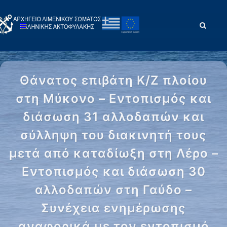
Θάνατος επιβάτη Κ/Ζ πλοίου
στη Μύκονο – Εντοπισμός και
διάσωση 31 αλλοδαπών και
σύλληψη του διακινητή τους
μετά από καταδίωξη στη Λέρο –
Εντοπισμός και διάσωση 30
αλλοδαπών στη Γαύδο –
Συνέχεια ενημέρωσης
αναφορικά με τον εντοπισμό