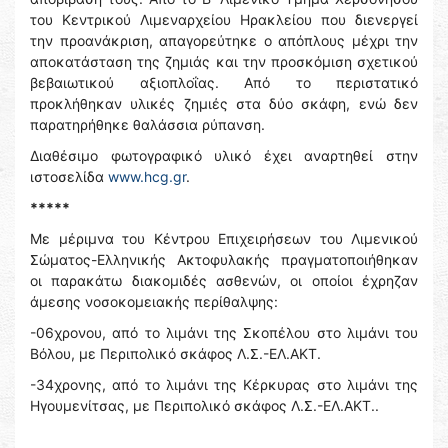
του Κεντρικού Λιμεναρχείου Ηρακλείου που διενεργεί
την προανάκριση, απαγορεύτηκε ο απόπλους μέχρι την
αποκατάσταση της ζημιάς και την προσκόμιση σχετικού
βεβαιωτικού αξιοπλοΐας. Από το περιστατικό
προκλήθηκαν υλικές ζημιές στα δύο σκάφη, ενώ δεν
παρατηρήθηκε θαλάσσια ρύπανση.
Διαθέσιμο φωτογραφικό υλικό έχει αναρτηθεί στην
ιστοσελίδα
www.hcg.gr
.
*****
Με μέριμνα του Κέντρου Επιχειρήσεων του Λιμενικού
Σώματος-Ελληνικής Ακτοφυλακής πραγματοποιήθηκαν
οι παρακάτω διακομιδές ασθενών, οι οποίοι έχρηζαν
άμεσης νοσοκομειακής περίθαλψης:
-06χρονου, από το λιμάνι της Σκοπέλου στο λιμάνι του
Βόλου, με Περιπολικό σκάφος Λ.Σ.-ΕΛ.ΑΚΤ.
-34χρονης, από το λιμάνι της Κέρκυρας στο λιμάνι της
Ηγουμενίτσας, με Περιπολικό σκάφος Λ.Σ.-ΕΛ.ΑΚΤ..