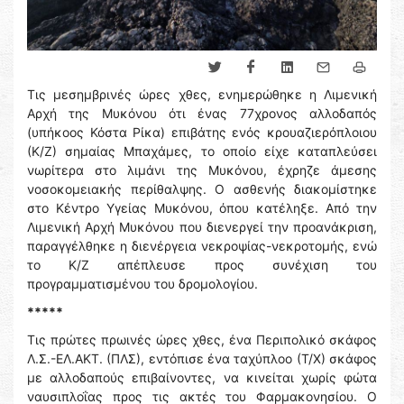
Τις μεσημβρινές ώρες χθες, ενημερώθηκε η Λιμενική
Αρχή της Μυκόνου ότι ένας 77χρονος αλλοδαπός
(υπήκοος Κόστα Ρίκα) επιβάτης ενός κρουαζιερόπλοιου
(Κ/Ζ) σημαίας Μπαχάμες, το οποίο είχε καταπλεύσει
νωρίτερα στο λιμάνι της Μυκόνου, έχρηζε άμεσης
νοσοκομειακής περίθαλψης. Ο ασθενής διακομίστηκε
στο Κέντρο Υγείας Μυκόνου, όπου κατέληξε. Από την
Λιμενική Αρχή Μυκόνου που διενεργεί την προανάκριση,
παραγγέλθηκε η διενέργεια νεκροψίας-νεκροτομής, ενώ
το Κ/Ζ απέπλευσε προς συνέχιση του
προγραμματισμένου του δρομολογίου.
*****
Τις πρώτες πρωινές ώρες χθες, ένα Περιπολικό σκάφος
Λ.Σ.-ΕΛ.ΑΚΤ. (ΠΛΣ), εντόπισε ένα ταχύπλοο (Τ/Χ) σκάφος
με αλλοδαπούς επιβαίνοντες, να κινείται χωρίς φώτα
ναυσιπλοΐας προς τις ακτές του Φαρμακονησίου. Ο