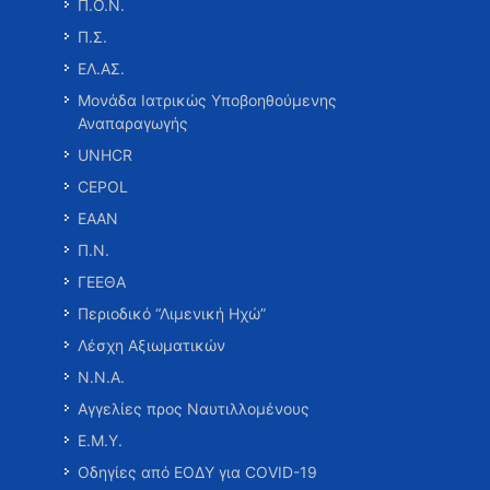
Π.Ο.Ν.
Π.Σ.
ΕΛ.ΑΣ.
Μονάδα Ιατρικώς Υποβοηθούμενης
Αναπαραγωγής
UNHCR
CEPOL
ΕΑΑΝ
Π.Ν.
ΓΕΕΘΑ
Περιοδικό “Λιμενική Ηχώ”
Λέσχη Αξιωματικών
Ν.Ν.Α.
Αγγελίες προς Ναυτιλλομένους
Ε.Μ.Υ.
Οδηγίες από ΕΟΔΥ για COVID-19