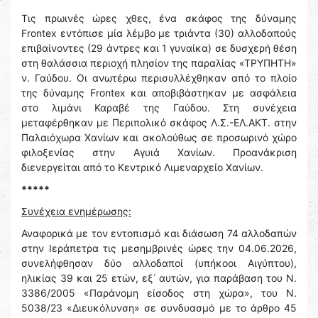
Τις πρωινές ώρες χθες, ένα σκάφος της δύναμης
Frontex εντόπισε μία λέμβο με τριάντα (30) αλλοδαπούς
επιβαίνοντες (29 άντρες και 1 γυναίκα) σε δυσχερή θέση
στη θαλάσσια περιοχή πλησίον της παραλίας «ΤΡΥΠΗΤΗ»
ν. Γαύδου. Οι ανωτέρω περισυλλέχθηκαν από το πλοίο
της δύναμης Frontex και αποβιβάστηκαν με ασφάλεια
στο λιμάνι Καραβέ της Γαύδου. Στη συνέχεια
μεταφέρθηκαν με Περιπολικό σκάφος Λ.Σ.-ΕΛ.ΑΚΤ. στην
Παλαιόχωρα Χανίων και ακολούθως σε προσωρινό χώρο
φιλοξενίας στην Αγυιά Χανίων. Προανάκριση
διενεργείται από το Κεντρικό Λιμεναρχείο Χανίων.
*****
Συνέχεια ενημέρωσης:
Αναφορικά με τον εντοπισμό και διάσωση 74 αλλοδαπών
στην Ιεράπετρα τις μεσημβρινές ώρες την 04.06.2026,
συνελήφθησαν δύο αλλοδαποί (υπήκοοι Αιγύπτου),
ηλικίας 39 και 25 ετών, εξ΄ αυτών, για παράβαση του Ν.
3386/2005 «Παράνομη είσοδος στη χώρα», του Ν.
5038/23 «Διευκόλυνση» σε συνδυασμό με το άρθρο 45