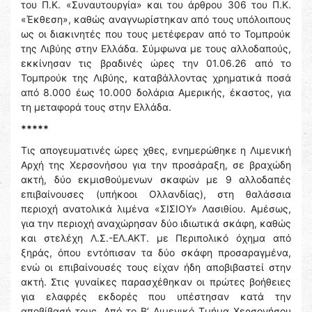
του Π.Κ. «Συναυτουργία» και του άρθρου 306 του Π.Κ.
«Έκθεση», καθώς αναγνωρίστηκαν από τους υπόλοιπους
ως οι διακινητές που τους μετέφεραν από το Τομπρούκ
της Λιβύης στην Ελλάδα. Σύμφωνα με τους αλλοδαπούς,
εκκίνησαν τις βραδινές ώρες την 01.06.26 από το
Τομπρούκ της Λιβύης, καταβάλλοντας χρηματικά ποσά
από 8.000 έως 10.000 δολάρια Αμερικής, έκαστος, για
τη μεταφορά τους στην Ελλάδα.
*****
Τις απογευματινές ώρες χθες, ενημερώθηκε η Λιμενική
Αρχή της Χερσονήσου για την προσάραξη, σε βραχώδη
ακτή, δύο εκμισθούμενων σκαφών με 9 αλλοδαπές
επιβαίνουσες (υπήκοοι Ολλανδίας), στη θαλάσσια
περιοχή ανατολικά λιμένα «ΣΙΣΙΟΥ» Λασιθίου. Αμέσως,
για την περιοχή αναχώρησαν δύο ιδιωτικά σκάφη, καθώς
και στελέχη Λ.Σ.-ΕΛ.ΑΚΤ. με Περιπολικό όχημα από
ξηράς, όπου εντόπισαν τα δύο σκάφη προσαραγμένα,
ενώ οι επιβαίνουσές τους είχαν ήδη αποβιβαστεί στην
ακτή. Στις γυναίκες παρασχέθηκαν οι πρώτες βοήθειες
για ελαφρές εκδορές που υπέστησαν κατά την
αποβίβασή τους. Από το Β’ Λιμενικό Τμήμα Χερσονήσου