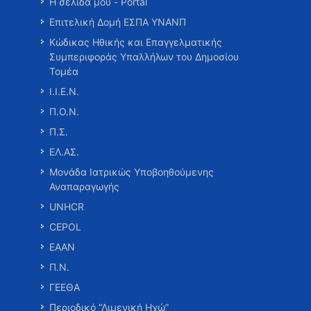
Η σελίδα μου - Portal
Επιτελική Δομή ΕΣΠΑ ΥΝΑΝΠ
Κώδικας Ηθικής και Επαγγελματικής
Συμπεριφοράς Υπαλλήλων του Δημοσίου
Τομέα
Ι.Ι.Ε.Ν.
Π.Ο.Ν.
Π.Σ.
ΕΛ.ΑΣ.
Μονάδα Ιατρικώς Υποβοηθούμενης
Αναπαραγωγής
UNHCR
CEPOL
ΕΑΑΝ
Π.Ν.
ΓΕΕΘΑ
Περιοδικό “Λιμενική Ηχώ”