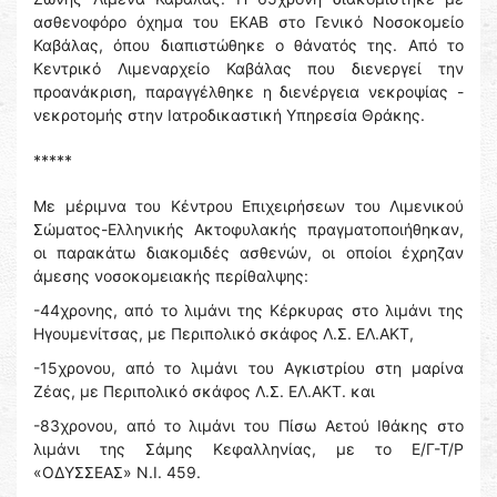
ασθενοφόρο όχημα του ΕΚΑΒ στο Γενικό Νοσοκομείο
Καβάλας, όπου διαπιστώθηκε ο θάνατός της. Από το
Κεντρικό Λιμεναρχείο Καβάλας που διενεργεί την
προανάκριση, παραγγέλθηκε η διενέργεια νεκροψίας -
νεκροτομής στην Ιατροδικαστική Υπηρεσία Θράκης.
*****
Με μέριμνα του Κέντρου Επιχειρήσεων του Λιμενικού
Σώματος-Ελληνικής Ακτοφυλακής πραγματοποιήθηκαν,
οι παρακάτω διακομιδές ασθενών, οι οποίοι έχρηζαν
άμεσης νοσοκομειακής περίθαλψης:
-44χρονης, από το λιμάνι της Κέρκυρας στο λιμάνι της
Ηγουμενίτσας, με Περιπολικό σκάφος Λ.Σ. ΕΛ.ΑΚΤ,
-15χρονου, από το λιμάνι του Αγκιστρίου στη μαρίνα
Ζέας, με Περιπολικό σκάφος Λ.Σ. ΕΛ.ΑΚΤ. και
-83χρονου, από το λιμάνι του Πίσω Αετού Ιθάκης στο
λιμάνι της Σάμης Κεφαλληνίας, με το Ε/Γ-Τ/Ρ
«ΟΔΥΣΣΕΑΣ» Ν.Ι. 459.