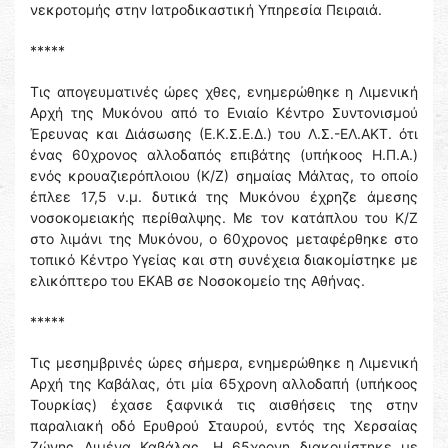
νεκροτομής στην Ιατροδικαστική Υπηρεσία Πειραιά.
*****
Τις απογευματινές ώρες χθες, ενημερώθηκε η Λιμενική
Αρχή της Μυκόνου από το Ενιαίο Κέντρο Συντονισμού
Έρευνας και Διάσωσης (Ε.Κ.Σ.Ε.Δ.) του Λ.Σ.-ΕΛ.ΑΚΤ. ότι
ένας 60χρονος αλλοδαπός επιβάτης (υπήκοος Η.Π.Α.)
ενός κρουαζιερόπλοιου (Κ/Ζ) σημαίας Μάλτας, το οποίο
έπλεε 17,5 ν.μ. δυτικά της Μυκόνου έχρηζε άμεσης
νοσοκομειακής περίθαλψης. Με τον κατάπλου του Κ/Ζ
στο λιμάνι της Μυκόνου, ο 60χρονος μεταφέρθηκε στο
τοπικό Κέντρο Υγείας και στη συνέχεια διακομίστηκε με
ελικόπτερο του ΕΚΑΒ σε Νοσοκομείο της Αθήνας.
*****
Τις μεσημβρινές ώρες σήμερα, ενημερώθηκε η Λιμενική
Αρχή της Καβάλας, ότι μία 65χρονη αλλοδαπή (υπήκοος
Τουρκίας) έχασε ξαφνικά τις αισθήσεις της στην
παραλιακή οδό Ερυθρού Σταυρού, εντός της Χερσαίας
Ζώνης Λιμένα Καβάλας. Η 65χρονη διακομίστηκε με