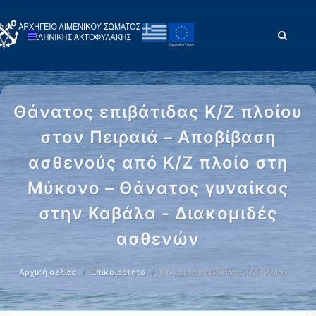
Θάνατος επιβάτιδας Κ/Ζ πλοίου
στον Πειραιά – Αποβίβαση
ασθενούς από Κ/Ζ πλοίο στη
Μύκονο – Θάνατος γυναίκας
στην Καβάλα - Διακομιδές
ασθενών
Αρχική σελίδα
Επικαιρότητα
Θάνατος επιβάτιδας Κ/Ζ πλοίου …