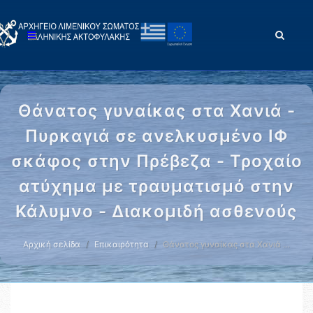
Θάνατος γυναίκας στα Χανιά -
Πυρκαγιά σε ανελκυσμένο ΙΦ
σκάφος στην Πρέβεζα - Τροχαίο
ατύχημα με τραυματισμό στην
Κάλυμνο - Διακομιδή ασθενούς
Αρχική σελίδα
Επικαιρότητα
Θάνατος γυναίκας στα Χανιά …