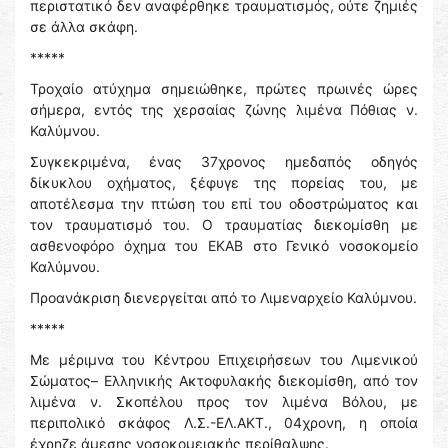
περιστατικό δεν αναφέρθηκε τραυματισμός, ούτε ζημιές
σε άλλα σκάφη.
*****
Τροχαίο ατύχημα σημειώθηκε, πρώτες πρωινές ώρες
σήμερα, εντός της χερσαίας ζώνης λιμένα Πόθιας ν.
Καλύμνου.
Συγκεκριμένα, ένας 37χρονος ημεδαπός οδηγός
δίκυκλου οχήματος, ξέφυγε της πορείας του, με
αποτέλεσμα την πτώση του επί του οδοστρώματος και
τον τραυματισμό του. Ο τραυματίας διεκομίσθη με
ασθενοφόρο όχημα του ΕΚΑΒ στο Γενικό νοσοκομείο
Καλύμνου.
Προανάκριση διενεργείται από το Λιμεναρχείο Καλύμνου.
*****
Με μέριμνα του Κέντρου Επιχειρήσεων του Λιμενικού
Σώματος– Ελληνικής Ακτοφυλακής διεκομίσθη, από τον
λιμένα ν. Σκοπέλου προς τον λιμένα Βόλου, με
περιπολικό σκάφος Λ.Σ.-ΕΛ.ΑΚΤ., 04χρονη, η οποία
έχρηζε άμεσης νοσοκομειακής περίθαλψης.