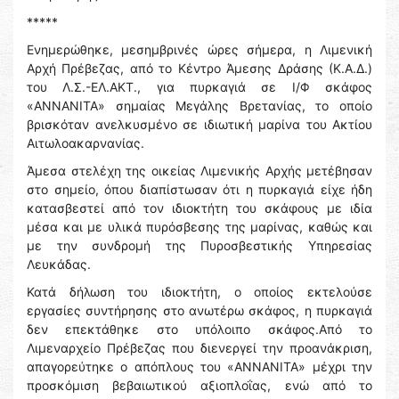
*****
Ενημερώθηκε, μεσημβρινές ώρες σήμερα, η Λιμενική
Αρχή Πρέβεζας, από το Κέντρο Άμεσης Δράσης (Κ.Α.Δ.)
του Λ.Σ.-ΕΛ.ΑΚΤ., για πυρκαγιά σε Ι/Φ σκάφος
«ΑΝΝΑΝΙΤΑ» σημαίας Μεγάλης Βρετανίας, το οποίο
βρισκόταν ανελκυσμένο σε ιδιωτική μαρίνα του Ακτίου
Αιτωλοακαρνανίας.
Άμεσα στελέχη της οικείας Λιμενικής Αρχής μετέβησαν
στο σημείο, όπου διαπίστωσαν ότι η πυρκαγιά είχε ήδη
κατασβεστεί από τον ιδιοκτήτη του σκάφους με ιδία
μέσα και με υλικά πυρόσβεσης της μαρίνας, καθώς και
με την συνδρομή της Πυροσβεστικής Υπηρεσίας
Λευκάδας.
Κατά δήλωση του ιδιοκτήτη, ο οποίος εκτελούσε
εργασίες συντήρησης στο ανωτέρω σκάφος, η πυρκαγιά
δεν επεκτάθηκε στο υπόλοιπο σκάφος.Από το
Λιμεναρχείο Πρέβεζας που διενεργεί την προανάκριση,
απαγορεύτηκε ο απόπλους του «ΑΝΝΑΝΙΤΑ» μέχρι την
προσκόμιση βεβαιωτικού αξιοπλοΐας, ενώ από το