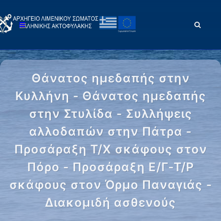
Θάνατος ημεδαπής στην
Κυλλήνη - Θάνατος ημεδαπής
στην Στυλίδα - Συλλήψεις
αλλοδαπών στην Πάτρα -
Προσάραξη Τ/Χ σκάφους στον
Πόρο - Προσάραξη Ε/Γ-Τ/Ρ
σκάφους στον Όρμο Παναγιάς -
Διακομιδή ασθενούς