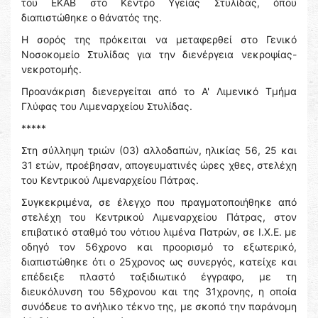
του ΕΚΑΒ στο Κέντρο Υγείας Στυλίδας, όπου
διαπιστώθηκε ο θάνατός της.
Η σορός της πρόκειται να μεταφερθεί στο Γενικό
Νοσοκομείο Στυλίδας για την διενέργεια νεκροψίας-
νεκροτομής.
Προανάκριση διενεργείται από το Α' Λιμενικό Τμήμα
Γλύφας του Λιμεναρχείου Στυλίδας.
*****
Στη σύλληψη τριών (03) αλλοδαπών, ηλικίας 56, 25 και
31 ετών, προέβησαν, απογευματινές ώρες χθες, στελέχη
του Κεντρικού Λιμεναρχείου Πάτρας.
Συγκεκριμένα, σε έλεγχο που πραγματοποιήθηκε από
στελέχη του Κεντρικού Λιμεναρχείου Πάτρας, στον
επιβατικό σταθμό του νότιου λιμένα Πατρών, σε Ι.Χ.Ε. με
οδηγό τον 56χρονο και προορισμό το εξωτερικό,
διαπιστώθηκε ότι ο 25χρονος ως συνεργός, κατείχε και
επέδειξε πλαστό ταξιδιωτικό έγγραφο, με τη
διευκόλυνση του 56χρονου και της 31χρονης, η οποία
συνόδευε το ανήλικο τέκνο της, με σκοπό την παράνομη