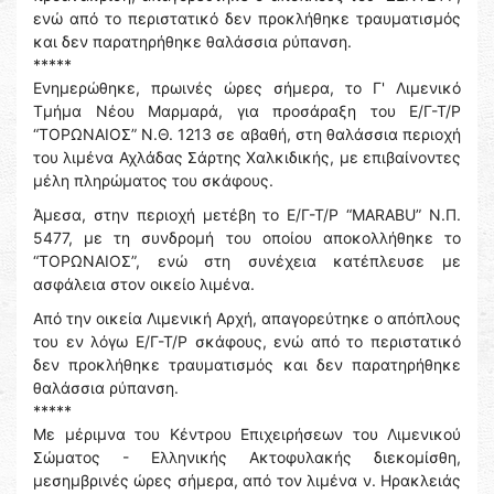
ενώ από το περιστατικό δεν προκλήθηκε τραυματισμός
και δεν παρατηρήθηκε θαλάσσια ρύπανση.
*****
Ενημερώθηκε, πρωινές ώρες σήμερα, το Γ' Λιμενικό
Τμήμα Νέου Μαρμαρά, για προσάραξη του Ε/Γ-Τ/Ρ
“ΤΟΡΩΝΑΙΟΣ” Ν.Θ. 1213 σε αβαθή, στη θαλάσσια περιοχή
του λιμένα Αχλάδας Σάρτης Χαλκιδικής, με επιβαίνοντες
μέλη πληρώματος του σκάφους.
Άμεσα, στην περιοχή μετέβη το Ε/Γ-Τ/Ρ “MARABU” Ν.Π.
5477, με τη συνδρομή του οποίου αποκολλήθηκε το
“ΤΟΡΩΝΑΙΟΣ”, ενώ στη συνέχεια κατέπλευσε με
ασφάλεια στον οικείο λιμένα.
Από την οικεία Λιμενική Αρχή, απαγορεύτηκε ο απόπλους
του εν λόγω Ε/Γ-Τ/Ρ σκάφους, ενώ από το περιστατικό
δεν προκλήθηκε τραυματισμός και δεν παρατηρήθηκε
θαλάσσια ρύπανση.
*****
Με μέριμνα του Κέντρου Επιχειρήσεων του Λιμενικού
Σώματος - Ελληνικής Ακτοφυλακής διεκομίσθη,
μεσημβρινές ώρες σήμερα, από τον λιμένα ν. Ηρακλειάς