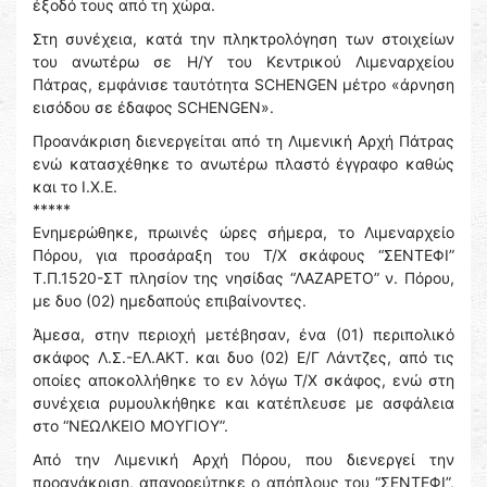
έξοδό τους από τη χώρα.
Στη συνέχεια, κατά την πληκτρολόγηση των στοιχείων
του ανωτέρω σε Η/Υ του Κεντρικού Λιμεναρχείου
Πάτρας, εμφάνισε ταυτότητα SCHENGEN μέτρο «άρνηση
εισόδου σε έδαφος SCHENGEN».
Προανάκριση διενεργείται από τη Λιμενική Αρχή Πάτρας
ενώ κατασχέθηκε το ανωτέρω πλαστό έγγραφο καθώς
και το Ι.Χ.Ε.
*****
Ενημερώθηκε, πρωινές ώρες σήμερα, το Λιμεναρχείο
Πόρου, για προσάραξη του Τ/Χ σκάφους “ΣΕΝΤΕΦΙ”
Τ.Π.1520-ΣΤ πλησίον της νησίδας “ΛΑΖΑΡΕΤΟ” ν. Πόρου,
με δυο (02) ημεδαπούς επιβαίνοντες.
Άμεσα, στην περιοχή μετέβησαν, ένα (01) περιπολικό
σκάφος Λ.Σ.-ΕΛ.ΑΚΤ. και δυο (02) Ε/Γ Λάντζες, από τις
οποίες αποκολλήθηκε το εν λόγω Τ/Χ σκάφος, ενώ στη
συνέχεια ρυμουλκήθηκε και κατέπλευσε με ασφάλεια
στο “ΝΕΩΛΚΕΙΟ ΜΟΥΓΙΟΥ”.
Από την Λιμενική Αρχή Πόρου, που διενεργεί την
προανάκριση, απαγορεύτηκε ο απόπλους του “ΣΕΝΤΕΦΙ”,