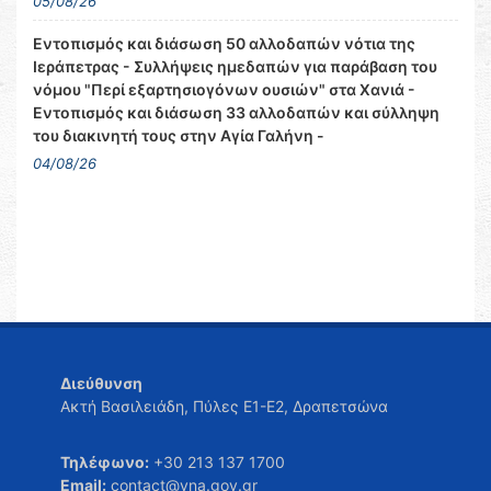
05/08/26
Εντοπισμός και διάσωση 50 αλλοδαπών νότια της
Ιεράπετρας - Συλλήψεις ημεδαπών για παράβαση του
νόμου "Περί εξαρτησιογόνων ουσιών" στα Χανιά -
Εντοπισμός και διάσωση 33 αλλοδαπών και σύλληψη
του διακινητή τους στην Αγία Γαλήνη -
04/08/26
Διεύθυνση
Ακτή Βασιλειάδη, Πύλες Ε1-Ε2, Δραπετσώνα
Τηλέφωνο:
+30 213 137 1700
Email:
contact@yna.gov.gr