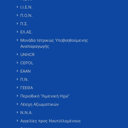
Ι.Ι.Ε.Ν.
Π.Ο.Ν.
Π.Σ.
ΕΛ.ΑΣ.
Μονάδα Ιατρικώς Υποβοηθούμενης
Αναπαραγωγής
UNHCR
CEPOL
ΕΑΑΝ
Π.Ν.
ΓΕΕΘΑ
Περιοδικό “Λιμενική Ηχώ”
Λέσχη Αξιωματικών
Ν.Ν.Α.
Αγγελίες προς Ναυτιλλομένους