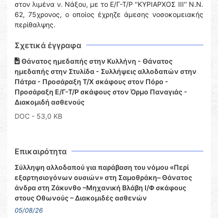
στον λιμένα ν. Νάξου, με το Ε/Γ-Τ/Ρ ''ΚΥΡΙΑΡΧΟΣ ΙΙΙ'' Ν.Ν.
62, 75χρονος, ο οποίος έχρηζε άμεσης νοσοκομειακής
περίθαλψης.
Σχετικά έγγραφα
Θάνατος ημεδαπής στην Κυλλήνη - Θάνατος
ημεδαπής στην Στυλίδα - Συλλήψεις αλλοδαπών στην
Πάτρα - Προσάραξη Τ/Χ σκάφους στον Πόρο -
Προσάραξη Ε/Γ-Τ/Ρ σκάφους στον Όρμο Παναγιάς -
Διακομιδή ασθενούς
DOC
- 53,0 KB
Επικαιρότητα
Σύλληψη αλλοδαπού για παράβαση του νόμου «Περί
εξαρτησιογόνων ουσιών» στη Σαμοθράκη– Θάνατος
άνδρα στη Ζάκυνθο –Μηχανική Βλάβη Ι/Φ σκάφους
στους Οθωνούς – Διακομιδές ασθενών
05/08/26