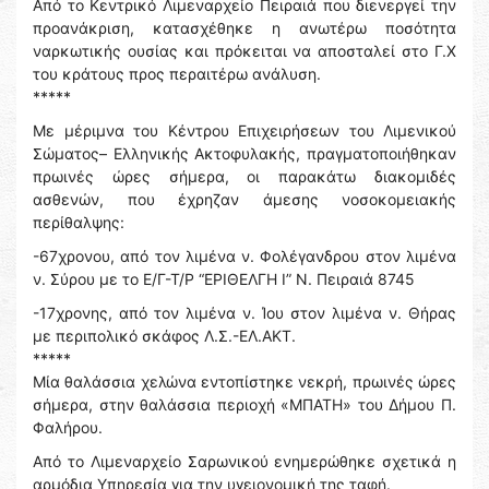
Από το Κεντρικό Λιμεναρχείο Πειραιά που διενεργεί την
προανάκριση, κατασχέθηκε η ανωτέρω ποσότητα
ναρκωτικής ουσίας και πρόκειται να αποσταλεί στο Γ.Χ
του κράτους προς περαιτέρω ανάλυση.
*****
Με μέριμνα του Κέντρου Επιχειρήσεων του Λιμενικού
Σώματος– Ελληνικής Ακτοφυλακής, πραγματοποιήθηκαν
πρωινές ώρες σήμερα, οι παρακάτω διακομιδές
ασθενών, που έχρηζαν άμεσης νοσοκομειακής
περίθαλψης:
-67χρονου, από τον λιμένα ν. Φολέγανδρου στον λιμένα
ν. Σύρου με το Ε/Γ-Τ/Ρ “ΕΡΙΘΕΛΓΗ Ι” Ν. Πειραιά 8745
-17χρονης, από τον λιμένα ν. Ίου στον λιμένα ν. Θήρας
με περιπολικό σκάφος Λ.Σ.-ΕΛ.ΑΚΤ.
*****
Μία θαλάσσια χελώνα εντοπίστηκε νεκρή, πρωινές ώρες
σήμερα, στην θαλάσσια περιοχή «ΜΠΑΤΗ» του Δήμου Π.
Φαλήρου.
Από το Λιμεναρχείο Σαρωνικού ενημερώθηκε σχετικά η
αρμόδια Υπηρεσία για την υγειονομική της ταφή.