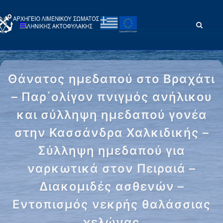
Θάνατος ημεδαπού στο Βραχάτι
– Παρ΄ολίγον πνιγμός ανήλικου
και σύλληψη ημεδαπού γονέα
στην Κασσάνδρα Χαλκιδικής –
Σύλληψη ημεδαπού για
ναρκωτικά στον Πειραιά –
Διακομιδές ασθενών –
Εντοπισμός νεκρής θαλάσσιας
χελώνας