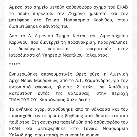
Άμεσα στο σημείο μετέβη ασθενοφόρο όχημα του ΕΚΑΒ
το οποίο παρέλαβε τον 72χρονο ημεδαπό και τον
μετέφερε στο Γενικό Νοσοκομείο Κορίνθου, όπου
διαπιστώθηκε ο θάνατός του.
Από το Δ’ Λιμενικό Τμήμα Κιάτου του Λιμεναρχείου
Κορίνθου, που διενεργεί τη προανάκριση, παραγγέλθηκε
η διενέργεια νεκροψίας – νεκροτομής στην
Ιατροδικαστική Υπηρεσία Ναυπλίου-Καλαμάτας.
*****
Ενημερώθηκε απογευματινές ώρες χθες, η Λιμενική
Αρχή Νέων Μουδανιών, από το Α.Τ. Κασσάνδρας, για τον
εντοπισμό αγοριού, ηλικίας 2 ετών, σε λιπόθυμη
κατάσταση εντός της θάλασσας, στην περιοχή
“ΠΑΛΙΟΥΡΙΟΥ” Κασσάνδρας Χαλκιδικής.
Το ανήλικο αγόρι ανασύρθηκε από τη θάλασσα και του
παρασχέθηκαν οι πρώτες βοήθειες από ιδιώτες και από
παιδίατρο. Στη συνέχεια παρελήφθη από ασθενοφόρο του
ΕΚΑΒ και μεταφέρθηκε στο Γενικό Νοσοκομείο
Χαλκιδικής, όπου παραμένει νοσηλευόμενο.