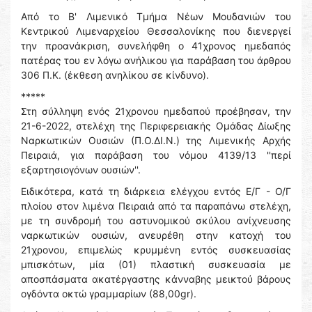
Από το Β' Λιμενικό Τμήμα Νέων Μουδανιών του
Κεντρικού Λιμεναρχείου Θεσσαλονίκης που διενεργεί
την προανάκριση, συνελήφθη ο 41χρονος ημεδαπός
πατέρας του εν λόγω ανήλικου για παράβαση του άρθρου
306 Π.Κ. (έκθεση ανηλίκου σε κίνδυνο).
*****
Στη σύλληψη ενός 21χρονου ημεδαπού προέβησαν, την
21-6-2022, στελέχη της Περιφερειακής Ομάδας Δίωξης
Ναρκωτικών Ουσιών (Π.Ο.ΔΙ.Ν.) της Λιμενικής Αρχής
Πειραιά, για παράβαση του νόμου 4139/13 ''περί
εξαρτησιογόνων ουσιών''.
Ειδικότερα, κατά τη διάρκεια ελέγχου εντός Ε/Γ - Ο/Γ
πλοίου στον λιμένα Πειραιά από τα παραπάνω στελέχη,
με τη συνδρομή του αστυνομικού σκύλου ανίχνευσης
ναρκωτικών ουσιών, ανευρέθη στην κατοχή του
21χρονου, επιμελώς κρυμμένη εντός συσκευασίας
μπισκότων, μία (01) πλαστική συσκευασία με
αποσπάσματα ακατέργαστης κάνναβης μεικτού βάρους
ογδόντα οκτώ γραμμαρίων (88,00gr).