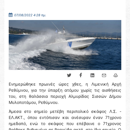
07/08/2022 4:28 πμ.
Ενημερώθηκε πρωινές ώρες χθες, η Λιμενική Αρχή
Ρεθύμνου, για την ύπαρξη ατόμου χωρίς τις αισθήσεις
του, στη θαλάσσια περιοχή Αλμυρίδας Σισσών Δήμου
Μυλοποτάμου, Ρεθύμνου.
Άμεσα στο σημείο μετέβη περιπολικό σκάφος Λ.Σ. -
ΕΛ.ΑΚΤ., όπου εντόπισαν και ανέσυραν έναν 71χρονο
ημεδαπό, ενώ το σκάφος που επέβαινε ο 71χρονος
βρέθηκε βυθισμένο σε βραχώδη ακτή, στο ίδιο σημείο. Ο