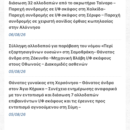
διάσωση 32 αλλοδαπών από το ακρωτήριο Ταίναρο –
Παροχή συνδρομής σε Ι/Φ σκάφος στη Χαλκίδα–
Παροχή συνδρομής σε Ι/Φ σκάφος στη Σέριφο – Παροχή
συνδρομής σε χειριστή σανίδας όρθιας κωπηλασίας
στην Αλόννησο
06/08/26
Σύλληψη αλλοδαπού για παράβαση του νόμου «Περί
εξαρτησιογόνων ουσιών» στη Σαμοθράκη– Θάνατος
άνδρα στη Ζάκυνθο –Μηχανική Βλάβη Ι/Φ σκάφους
στους Οθωνούς – Διακομιδές ασθενών
05/08/26
Θάνατος γυναίκας στη Χερσόνησο – Θάνατος άνδρα
στον Άγιο Κήρυκο – Συνέχεια ενημέρωσης αναφορικά
με τον εντοπισμό και διάσωση 7 αλλοδαπών
επιβαινόντων Ι/Φ σκάφους και τις έρευνες προς
εντοπισμό αγνοούμενου στη Σύμη –
05/08/26