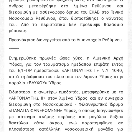
άνδρας μεταφέρθηκε στο λιμένα Ρεθύμνου και
διεκομίσθη με ασθενοφόρο όχημα του ΕΚΑΒ στο Γενικό
Νοσοκομείο Ρεθύμνου, όπου διαπιστώθηκε ο θάνατός
του. Από το περιστατικό δεν προέκυψε θαλάσσια
ρύπανση.
Προανάκριση διενεργείται από το Λιμεναρχείο Ρεθύμνου.
*****
Ενημερώθηκε πρωινές ώρες χθες, η Λιμενική Αρχή
'Υδρας, για τον τραυματισμό ημεδαπού επιβάτη εντός
του Ε/Γ-Τ/Ρ ημερόπλοιου «ΑΡΓΟΝΑΥΤΗΣ ΙΙ» Ν.Υ. 1040,
κατά τη διάρκεια του πλου από τον Λιμένα 'Υδρας στην
παραλία «ΒΛΥΧΟΥ» 'Υδρας.
Ειδικότερα, ο ανωτέρω ημεδαπός, μεταφέρθηκε με το
«ΑΡΓΟΝΑΥΤΗΣ ΙΙ» στον λιμένα Υδρας και εν συνεχεία
διεκομίσθη στο Νοσοκομειακό - Φιλανθρωπικό Ίδρυμα
«ΠΑΝΑΓΙΑ ΦΑΝΕΡΩΜΕΝΗ» Υδρας, ο οποίος διαγνώσθηκε
με κάταγμα κνήμης περόνης και μεγάλου δεξιού
δακτύλου κάτω άκρου, ενώ παραπέμφθηκε σε
πλησιέστερη κατάλληλη νοσοκομειακή μονάδα για