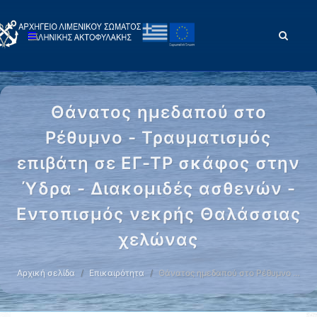
Θάνατος ημεδαπού στο
Ρέθυμνο - Τραυματισμός
επιβάτη σε ΕΓ-ΤΡ σκάφος στην
Ύδρα - Διακομιδές ασθενών -
Εντοπισμός νεκρής Θαλάσσιας
χελώνας
Αρχική σελίδα
Επικαιρότητα
Θάνατος ημεδαπού στο Ρέθυμνο …