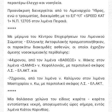
περαιτέρω έλεγχο και νοσηλεία.
Προανάκριση διενεργείται από το Λιμεναρχείο 'Υδρας,
ενώ ο τραυματίας, διεκομίσθη με το Ε/Γ-Υ/Γ «SPEED KAT
1» Ν.Π. 12705 στον λιμένα Πειραιά.
*****
Με μέριμνα του Κέντρου Επιχειρήσεων του Λιμενικού
Σώματος - Ελληνικής Ακτοφυλακής πραγματοποιήθηκαν,
οι παρακάτω διακομιδές ασθενών, οι οποίοι έχρηζαν
άμεσης νοσοκομειακής περίθαλψης:
-44χρονου, από τον λιμένα «ΒΑΘΕΩΣ» ν. Ιθάκης στον
λιμένα «ΣΑΜΗΣ» ν. Κεφαλλονιάς, με περιπολικό σκάφος
Λ.Σ. - ΕΛ.ΑΚΤ. και
-72χρονου, από τον λιμένα ν. Καλύμνου στον λιμένα
Μαστιχαρίου ν. Κω, με περιπολικό σκάφος Λ.Σ. - ΕΛ.ΑΚΤ.
*****
Μία θαλάσσια χελώνα του είδους καρέτα - καρέτα
εντοπίστηκε νεκρή, απογευματινές ώρες σήμερα, εντός
λιμένα Κιάτου Κορινθίας.