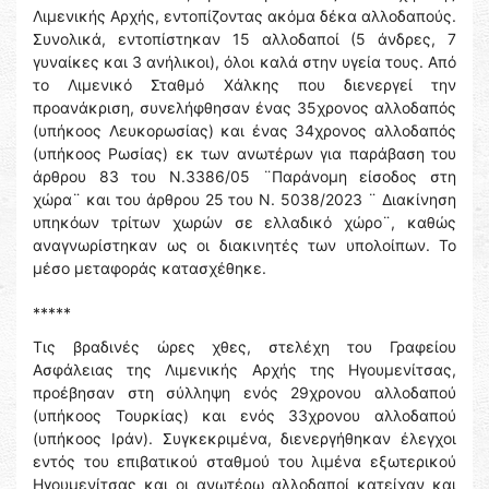
Λιμενικής Αρχής, εντοπίζοντας ακόμα δέκα αλλοδαπούς.
Συνολικά, εντοπίστηκαν 15 αλλοδαποί (5 άνδρες, 7
γυναίκες και 3 ανήλικοι), όλοι καλά στην υγεία τους. Από
το Λιμενικό Σταθμό Χάλκης που διενεργεί την
προανάκριση, συνελήφθησαν ένας 35χρονος αλλοδαπός
(υπήκοος Λευκορωσίας) και ένας 34χρονος αλλοδαπός
(υπήκοος Ρωσίας) εκ των ανωτέρων για παράβαση του
άρθρου 83 του Ν.3386/05 ¨Παράνομη είσοδος στη
χώρα¨ και του άρθρου 25 του Ν. 5038/2023 ¨ Διακίνηση
υπηκόων τρίτων χωρών σε ελλαδικό χώρο¨, καθώς
αναγνωρίστηκαν ως οι διακινητές των υπολοίπων. Το
μέσο μεταφοράς κατασχέθηκε.
*****
Τις βραδινές ώρες χθες, στελέχη του Γραφείου
Ασφάλειας της Λιμενικής Αρχής της Ηγουμενίτσας,
προέβησαν στη σύλληψη ενός 29χρονου αλλοδαπού
(υπήκοος Τουρκίας) και ενός 33χρονου αλλοδαπού
(υπήκοος Ιράν). Συγκεκριμένα, διενεργήθηκαν έλεγχοι
εντός του επιβατικού σταθμού του λιμένα εξωτερικού
Ηγουμενίτσας και οι ανωτέρω αλλοδαποί κατείχαν και