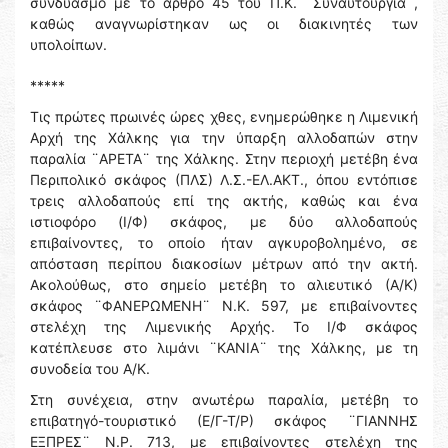
συνδυασμό με το άρθρο 45 του Π.Κ. ¨Συναυτουργία¨,
καθώς αναγνωρίστηκαν ως οι διακινητές των
υπολοίπων.
*****
Τις πρώτες πρωινές ώρες χθες, ενημερώθηκε η Λιμενική
Αρχή της Χάλκης για την ύπαρξη αλλοδαπών στην
παραλία ¨ΑΡΕΤΑ¨ της Χάλκης. Στην περιοχή μετέβη ένα
Περιπολικό σκάφος (ΠΛΣ) Λ.Σ.-ΕΛ.ΑΚΤ., όπου εντόπισε
τρεις αλλοδαπούς επί της ακτής, καθώς και ένα
ιστιοφόρο (Ι/Φ) σκάφος, με δύο αλλοδαπούς
επιβαίνοντες, το οποίο ήταν αγκυροβολημένο, σε
απόσταση περίπου διακοσίων μέτρων από την ακτή.
Ακολούθως, στο σημείο μετέβη το αλιευτικό (Α/Κ)
σκάφος ¨ΦΑΝΕΡΩΜΕΝΗ¨ Ν.Κ. 597, με επιβαίνοντες
στελέχη της Λιμενικής Αρχής. Το Ι/Φ σκάφος
κατέπλευσε στο λιμάνι ¨ΚΑΝΙΑ¨ της Χάλκης, με τη
συνοδεία του Α/Κ.
Στη συνέχεια, στην ανωτέρω παραλία, μετέβη το
επιβατηγό-τουριστικό (Ε/Γ-Τ/Ρ) σκάφος ¨ΓΙΑΝΝΗΣ
ΕΞΠΡΕΣ¨ Ν.Ρ. 713, με επιβαίνοντες στελέχη της