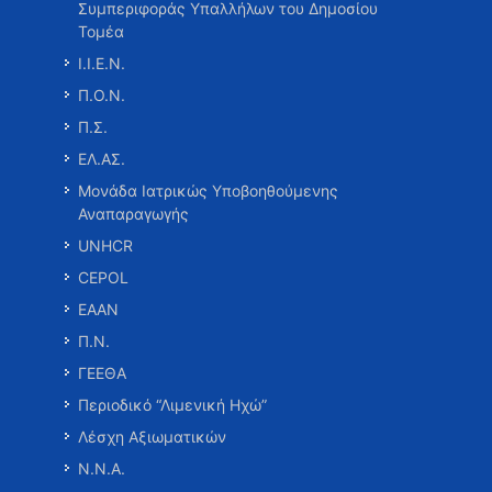
Συμπεριφοράς Υπαλλήλων του Δημοσίου
Τομέα
Ι.Ι.Ε.Ν.
Π.Ο.Ν.
Π.Σ.
ΕΛ.ΑΣ.
Μονάδα Ιατρικώς Υποβοηθούμενης
Αναπαραγωγής
UNHCR
CEPOL
ΕΑΑΝ
Π.Ν.
ΓΕΕΘΑ
Περιοδικό “Λιμενική Ηχώ”
Λέσχη Αξιωματικών
Ν.Ν.Α.