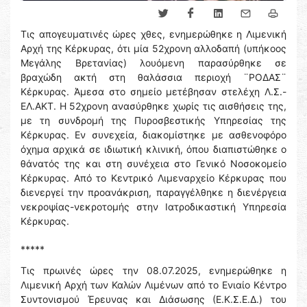
Τις απογευματινές ώρες χθες, ενημερώθηκε η Λιμενική
Αρχή της Κέρκυρας, ότι μία 52χρονη αλλοδαπή (υπήκοος
Μεγάλης Βρετανίας) λουόμενη παρασύρθηκε σε
βραχώδη ακτή στη θαλάσσια περιοχή ¨ΡΟΔΑΣ¨
Κέρκυρας. Άμεσα στο σημείο μετέβησαν στελέχη Λ.Σ.-
ΕΛ.ΑΚΤ. Η 52χρονη ανασύρθηκε χωρίς τις αισθήσεις της,
με τη συνδρομή της Πυροσβεστικής Υπηρεσίας της
Κέρκυρας. Εν συνεχεία, διακομίστηκε με ασθενοφόρο
όχημα αρχικά σε ιδιωτική κλινική, όπου διαπιστώθηκε ο
θάνατός της και στη συνέχεια στο Γενικό Νοσοκομείο
Κέρκυρας. Από το Κεντρικό Λιμεναρχείο Κέρκυρας που
διενεργεί την προανάκριση, παραγγέλθηκε η διενέργεια
νεκροψίας-νεκροτομής στην Ιατροδικαστική Υπηρεσία
Κέρκυρας.
*****
Τις πρωινές ώρες την 08.07.2025, ενημερώθηκε η
Λιμενική Αρχή των Καλών Λιμένων από το Ενιαίο Κέντρο
Συντονισμού Έρευνας και Διάσωσης (Ε.Κ.Σ.Ε.Δ.) του