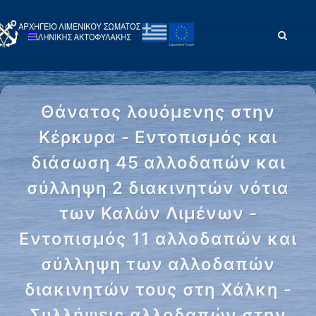
Θάνατος λουόμενης στην
Κέρκυρα - Εντοπισμός και
διάσωση 45 αλλοδαπών και
σύλληψη 2 διακινητών νότια
των Καλών Λιμένων -
Εντοπισμός 11 αλλοδαπών και
σύλληψη των αλλοδαπών
διακινητών τους στη Χάλκη -
Συλλήψεις αλλοδαπών στην