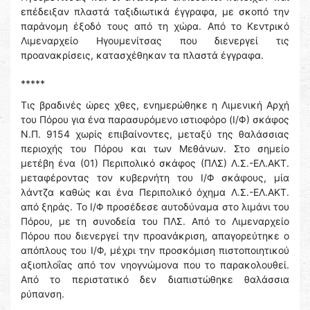
επέδειξαν πλαστά ταξιδιωτικά έγγραφα, με σκοπό την
παράνομη έξοδό τους από τη χώρα. Από το Κεντρικό
Λιμεναρχείο Ηγουμενίτσας που διενεργεί τις
προανακρίσεις, κατασχέθηκαν τα πλαστά έγγραφα.
*****
Τις βραδινές ώρες χθες, ενημερώθηκε η Λιμενική Αρχή
του Πόρου για ένα παρασυρόμενο ιστιοφόρο (Ι/Φ) σκάφος
Ν.Π. 9154 χωρίς επιβαίνοντες, μεταξύ της θαλάσσιας
περιοχής του Πόρου και των Μεθάνων. Στο σημείο
μετέβη ένα (01) Περιπολικό σκάφος (ΠΛΣ) Λ.Σ.-ΕΛ.ΑΚΤ.
μεταφέροντας τον κυβερνήτη του Ι/Φ σκάφους, μία
λάντζα καθώς και ένα Περιπολικό όχημα Λ.Σ.-ΕΛ.ΑΚΤ.
από ξηράς. Το Ι/Φ προσέδεσε αυτοδύναμα στο λιμάνι του
Πόρου, με τη συνοδεία του ΠΛΣ. Από το Λιμεναρχείο
Πόρου που διενεργεί την προανάκριση, απαγορεύτηκε ο
απόπλους του Ι/Φ, μέχρι την προσκόμιση πιστοποιητικού
αξιοπλοΐας από τον νηογνώμονα που το παρακολουθεί.
Από το περιστατικό δεν διαπιστώθηκε θαλάσσια
ρύπανση.