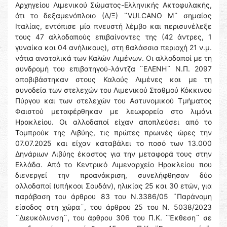
Αρχηγείου Λιμενικού Σώματος-Ελληνικής Ακτοφυλακής,
ότι το δεξαμενόπλοιο (Δ/Ξ) ¨VULCANO M¨ σημαίας
Ιταλίας, εντόπισε μία πνευστή λέμβο και περισυνέλεξε
τους 47 αλλοδαπούς επιβαίνοντες της (42 άντρες, 1
γυναίκα και 04 ανήλικους), στη θαλάσσια περιοχή 21 ν.μ.
νότια ανατολικά των Καλών Λιμένων. Οι αλλοδαποί με τη
συνδρομή του επιβατηγού-λάντζα ¨ΕΛΕΝΗ¨ Ν.Π. 2097
αποβιβάστηκαν στους Καλούς Λιμένες και με τη
συνοδεία των στελεχών του Λιμενικού Σταθμού Κόκκινου
Πύργου και των στελεχών του Αστυνομικού Τμήματος
Φαιστού μεταφέρθηκαν με λεωφορείο στο λιμάνι
Ηρακλείου. Οι αλλοδαποί είχαν αποπλεύσει από το
Τομπρούκ της Λιβύης, τις πρώτες πρωινές ώρες την
07.07.2025 και είχαν καταβάλει το ποσό των 13.000
Δηνάριων Λιβύης έκαστος για την μεταφορά τους στην
Ελλάδα. Από το Κεντρικό Λιμεναρχείο Ηρακλείου που
διενεργεί την προανάκριση, συνελήφθησαν δύο
αλλοδαποί (υπήκοοι Σουδάν), ηλικίας 25 και 30 ετών, για
παράβαση του άρθρου 83 του Ν.3386/05 ¨Παράνομη
είσοδος στη χώρα¨, του άρθρου 25 του Ν. 5038/2023
¨Διευκόλυνση¨, του άρθρου 306 του Π.Κ. ¨Έκθεση¨ σε