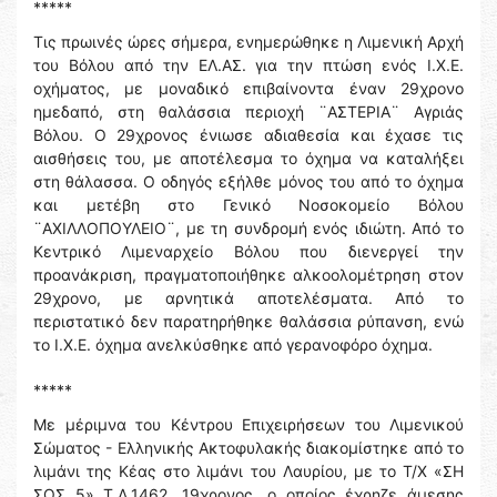
*****
Τις πρωινές ώρες σήμερα, ενημερώθηκε η Λιμενική Αρχή
του Βόλου από την ΕΛ.ΑΣ. για την πτώση ενός Ι.Χ.Ε.
οχήματος, με μοναδικό επιβαίνοντα έναν 29χρονο
ημεδαπό, στη θαλάσσια περιοχή ¨ΑΣΤΕΡΙΑ¨ Αγριάς
Βόλου. Ο 29χρονος ένιωσε αδιαθεσία και έχασε τις
αισθήσεις του, με αποτέλεσμα το όχημα να καταλήξει
στη θάλασσα. Ο οδηγός εξήλθε μόνος του από το όχημα
και μετέβη στο Γενικό Νοσοκομείο Βόλου
¨ΑΧΙΛΛΟΠΟΥΛΕΙΟ¨, με τη συνδρομή ενός ιδιώτη. Από το
Κεντρικό Λιμεναρχείο Βόλου που διενεργεί την
προανάκριση, πραγματοποιήθηκε αλκοολομέτρηση στον
29χρονο, με αρνητικά αποτελέσματα. Από το
περιστατικό δεν παρατηρήθηκε θαλάσσια ρύπανση, ενώ
το Ι.Χ.Ε. όχημα ανελκύσθηκε από γερανοφόρο όχημα.
*****
Με μέριμνα του Κέντρου Επιχειρήσεων του Λιμενικού
Σώματος - Ελληνικής Ακτοφυλακής διακομίστηκε από το
λιμάνι της Κέας στο λιμάνι του Λαυρίου, με το Τ/Χ «ΣΗ
ΣΟΣ 5» Τ.Λ.1462, 19χρονος, ο οποίος έχρηζε άμεσης