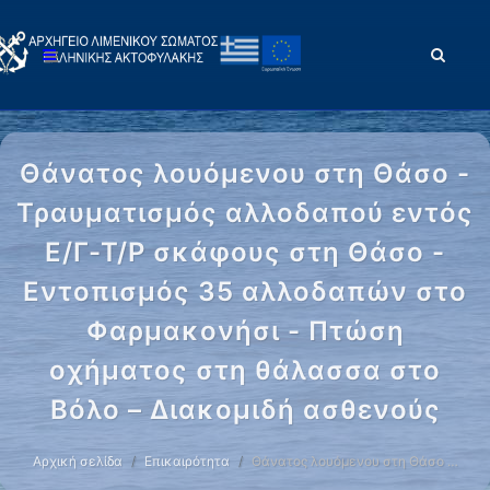
Θάνατος λουόμενου στη Θάσο -
Τραυματισμός αλλοδαπού εντός
Ε/Γ-Τ/Ρ σκάφους στη Θάσο -
Εντοπισμός 35 αλλοδαπών στο
Φαρμακονήσι - Πτώση
οχήματος στη θάλασσα στο
Βόλο – Διακομιδή ασθενούς
Αρχική σελίδα
Επικαιρότητα
Θάνατος λουόμενου στη Θάσο …