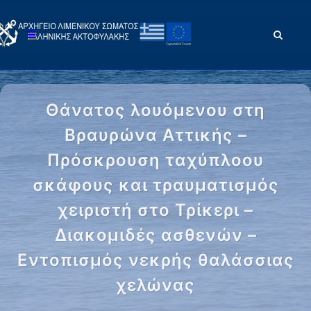
Θάνατος λουόμενου στη
Βραυρώνα Αττικής –
Πρόσκρουση ταχύπλοου
σκάφους και τραυματισμός
χειριστή στο Τρίκερι –
Διακομιδές ασθενών –
Εντοπισμός νεκρής θαλάσσιας
χελώνας