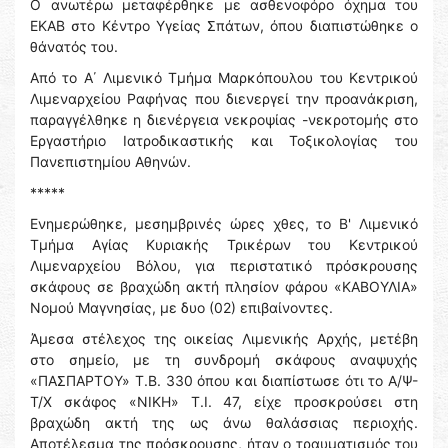
Ο ανωτέρω μεταφέρθηκε με ασθενοφόρο όχημα του
ΕΚΑΒ στο Κέντρο Υγείας Σπάτων, όπου διαπιστώθηκε ο
θάνατός του.
Από το Α΄ Λιμενικό Τμήμα Μαρκόπουλου του Κεντρικού
Λιμεναρχείου Ραφήνας που διενεργεί την προανάκριση,
παραγγέλθηκε η διενέργεια νεκροψίας -νεκροτομής στο
Εργαστήριο Ιατροδικαστικής και Τοξικολογίας του
Πανεπιστημίου Αθηνών.
*****
Ενημερώθηκε, μεσημβρινές ώρες χθες, το Β' Λιμενικό
Τμήμα Αγίας Κυριακής Τρικέρων του Κεντρικού
Λιμεναρχείου Βόλου, για περιστατικό πρόσκρουσης
σκάφους σε βραχώδη ακτή πλησίον φάρου «ΚΑΒΟΥΛΙΑ»
Νομού Μαγνησίας, με δυο (02) επιβαίνοντες.
Άμεσα στέλεχος της οικείας Λιμενικής Αρχής, μετέβη
στο σημείο, με τη συνδρομή σκάφους αναψυχής
«ΠΑΣΠΑΡΤΟΥ» Τ.Β. 330 όπου και διαπίστωσε ότι το Α/Ψ-
Τ/Χ σκάφος «ΝΙΚΗ» Τ.Ι. 47, είχε προσκρούσει στη
βραχώδη ακτή της ως άνω θαλάσσιας περιοχής.
Αποτέλεσμα της πρόσκρουσης, ήταν ο τραυματισμός του