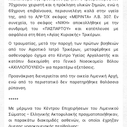
70χρονου χειριστή και η πρόκληση υλικών ζημιών, ενώ η
69χρονη επιβαίνουσα, περισυνελέγη καλά στην υγεία
της, από το Α/Ψ-Τ/Χ σκάφος «ΜΕΡΙΝΤΑ» Λ.Β. 307. Εν
συνεχεία, το σκάφος «ΝΙΚΗ» αποκολλήθηκε με την
συνδρομή του «ΠΑΣΠΑΡΤΟΥ» και κατέπλευσε με
ασφάλεια στη θέση «Αγίας Κυριακής» Τρικέρων.
Ο τραυματίας, μετά την παροχή των πρώτων βοηθειών
από τον Αγροτικό Ιατρό Τρικέρων, μεταφέρθηκε με
ασθενοφόρο όχημα στο Κέντρο Υγείας Αργαλαστής και
κατόπιν διεκομίσθη στο Γενικό Νοσοκομείο Βόλου
«ΑΧΙΛΛΟΠΟΥΛΕΙΟ» για περαιτέρω εξετάσεις.
Προανάκριση διενεργείται από την οικεία Λιμενική Αρχή,
ενώ από το περιστατικό δεν παρατηρήθηκε θαλάσσια
ρύπανση.
*****
Με μέριμνα του Κέντρου Επιχειρήσεων του Λιμενικού
Σώματος – Ελληνικής Ακτοφυλακής πραγματοποιήθηκαν,
οι παρακάτω διακομιδές ασθενών, οι οποίοι έχρηζαν
άμεσης νοσοκομειακής περίθαλψης: