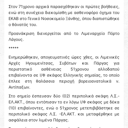
Στον 71χρονο αρχικά παρασχέθηκαν οι πρώτες βοήθειες,
ενώ στη συνέχεια διεκομίσθη με ασθενοφόρο όχημα του
ΕΚΑΒ στο Γενικό Νοσοκομείο Ξάνθης, όπου διαπιστώθηκε
ο θάνατός του.
Προανάκριση διενεργείται από το Λιμεναρχείο Πόρτο
Λάγους.
*****
Ενημερώθηκαν, απογευματινές ώρες χθες, οι Λιμενικές
Αρχές Ηγουμενίτσας, Συβότων και Πάργας για
περιστατικό ασθένειας 51χρονου αλλοδαπού
επιβαίνοντα σε Ι/Φ σκάφος Ελληνικής σημαίας, το οποίο
έπλεε στη θαλάσσια περιοχή βορειοανατολικά ν.
Αντίπαξων.
Στο σημείο έσπευσαν δύο (02) περιπολικά σκάφη Λ.Σ.-
ΕΛ.ΑΚΤ., όπου εντόπισαν το εν λόγω Ι/Φ σκάφος με δέκα
(10) επιβαίνοντες, ενώ ο 51χρονος μετεπιβιβάστηκε σε
περιπολικό σκάφος Λ.Σ. -ΕΛ.ΑΚΤ. και μεταφέρθηκε με
ασφάλεια στον λιμένα Πάργας.