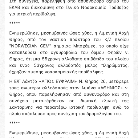
Στη συνέχεια, παρελήφθη από ασθενοφόρο όχημα του
ΕΚΑΒ και διεκομίσθη στο Γενικό Νοσοκομείο Πρέβεζας
για ιατρική περίθαλψη.
*****
Ενημερώθηκε, μεσημβρινές ώρες χθες, η Λιμενική Αρχή
Θήρας, από τον ναυτικό πράκτορα του Κ/Ζ πλοίου
''NORWEGIAN GEM'' σημαίας Μπαχάμες, το οποίο είχε
καταπλεύσει στο αγκυροβόλιο του όρμου Φηρών ν.
Θήρας, ότι μια 55χρονη αλλοδαπή επιβάτιδα του πλοίου
και ένας 53χρονος αλλοδαπός μέλος πληρώματος,
έχρηζαν άμεσης νοσοκομειακής περίθαλψης.
Η Ε/Γ Λάντζα «ΑΓΙΟΣ ΕΥΦΡΑΙΜ» Ν. Θήρας 26, μετέφερε
τους ανωτέρω αλλοδαπούς στον λιμένα «ΑΘΗΝΙΟΣ» ν.
Θήρας, όπου παρελήφθησαν από ασθενοφόρο και στη
συνέχεια μεταφέρθηκαν σε ιδιωτική κλινική της
Σαντορίνης για περαιτέρω ιατρική περίθαλψη, ενώ το
πλοίο απέπλευσε προς συνέχιση του δρομολογίου του.
*****
Ενημερώθηκε, μεσημβρινές ώρες χθες, η Λιμενική Αρχή