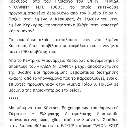
Κέρκυρας, από τον Πλοίαρχο του Ε/Γ-Υ/Γ «ΗΛΙΔΑ
ΝΤΟΛΦΙΝ» Ν.Π. 10603, το οποίο εκτελούσε
προγραμματισμένο δρομολόγιο από τον λιμένα Γαΐου ν.
Παξών στον λιμένα ν. Κέρκυρας, ότι έξωθεν του νέου
λιμένα Κέρκυρας, παρουσιάστηκε βλάβη στην αριστερή
κύρια μηχανή.
Το ανωτέρω πλοίο κατέπλευσε στον νέο λιμένα
Κέρκυρας όπου αποβίβασε με ασφάλεια τους ενενήντα
πέντε (95) επιβάτες του.
Από το Κεντρικό Λιμεναρχείο Κέρκυρας απαγορεύτηκε ο
απόπλους του «ΗΛΙΔΑ ΝΤΟΛΦΙΝ» μέχρι αποκατάστασης
της βλάβης και προσκόμισης βεβαιωτικού διατήρησης
κλάσης από το νηογνώμονα που το παρακολουθεί, ενώ οι
επιβάτες προωθήθηκαν στον λιμένα Γαΐου ν. Παξών με
μέριμνα της πλοιοκτήτριας εταιρείας.
*****
Με μέριμνα του Κέντρου Επιχειρήσεων του Λιμενικού
Σώματος – Ελληνικής Ακτοφυλακής διεκομίσθη
απογευματινές ώρες χθες, από τον λιμένα ν. Σκιάθου
στον λιμένα Βόλου με το Ε/Γ-Τ/Ρ σκάφος “ΑΞΙΟΝ ΕΣΤΙ”