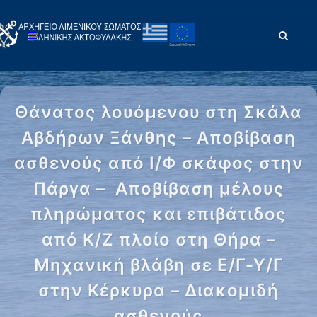
Θάνατος λουόμενου στη Σκάλα
Αβδήρων Ξάνθης – Αποβίβαση
ασθενούς από Ι/Φ σκάφος στην
Πάργα – Αποβίβαση μέλους
πληρώματος και επιβάτιδος
από Κ/Ζ πλοίο στη Θήρα –
Μηχανική βλάβη σε Ε/Γ-Υ/Γ
στην Κέρκυρα – Διακομιδή
ασθενούς